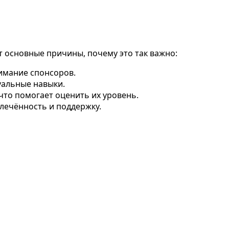
т основные причины, почему это так важно:
нимание спонсоров.
уальные навыки.
 что помогает оценить их уровень.
влечённость и поддержку.