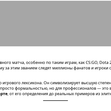
ое MVP в киберспорте? Полное рук
ого матча, особенно по таким играм, как CS:GO, Dota 2 
ему за этим званием следят миллионы фанатов и игроки 
 игрового лексикона. Он символизирует высшую степень
 просто формальностью, но для профессионалов — это в
орте
, от его определения до реальных примеров из элит