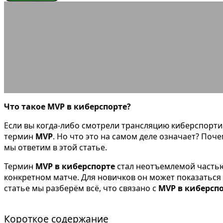
ЭНЦИКЛОПЕДИЯ ГЕЙМЕРА
Что так
22.05.2025
АВТОР KOSKODAV
1 КОММЕНТАРИЙ
Что такое MVP в киберспорте?
Если вы когда-либо смотрели трансляцию киберспортивн
термин
MVP
. Но что это на самом деле означает? Поч
мы ответим в этой статье.
Термин
MVP в киберспорте
стал неотъемлемой частью
конкретном матче. Для новичков он может показаться
статье мы разберём всё, что связано с
MVP в киберсп
Короткое содержание