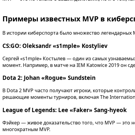
Примеры известных MVP в киберс
В истории киберспорта было множество легендарных M
CS:GO: Oleksandr «s1mple» Kostyliev
Сергей «s1mple» Костылев — один из самых узнаваемы
момент. Например, в матче на IEM Katowice 2019 он сде
Dota 2: Johan «Rogue» Sundstein
В Dota 2 MVP часто получают игроки, которые контро
решающие моменты турниров, включая The Internation
League of Legends: Lee «Faker» Sang-hyeok
Фэйкер — живое доказательство того, что MVP — это не
многократным MVP.