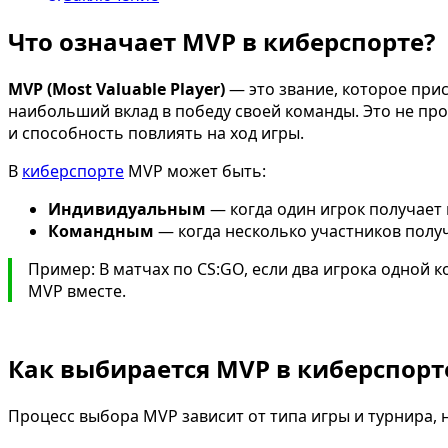
Что означает MVP в киберспорте?
MVP (Most Valuable Player)
— это звание, которое прис
наибольший вклад в победу своей команды. Это не про
и способность повлиять на ход игры.
В
киберспорте
MVP может быть:
Индивидуальным
— когда один игрок получает 
Командным
— когда несколько участников полу
Пример: В матчах по CS:GO, если два игрока одной 
MVP вместе.
Как выбирается MVP в киберспорт
Процесс выбора MVP зависит от типа игры и турнира,