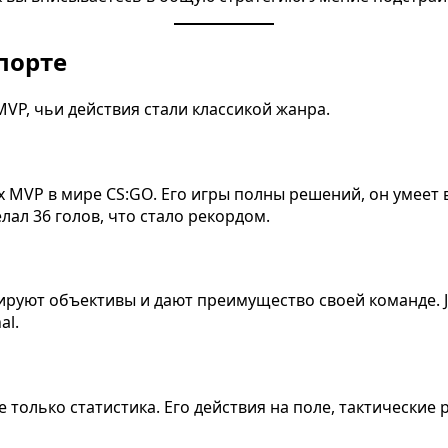
порте
VP, чьи действия стали классикой жанра.
х MVP в мире CS:GO. Его игры полны решений, он умеет
лал 36 голов, что стало рекордом.
лируют объективы и дают преимущество своей команде. 
al.
 только статистика. Его действия на поле, тактические 