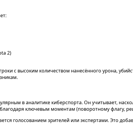
ет:
ta 2)
гроки с высоким количеством нанесённого урона, убийс
зникам.
пулярным в аналитике киберспорта. Он учитывает, наско
 благодаря ключевым моментам (поворотному флагу, ре
ется голосованием зрителей или экспертами. Это добав