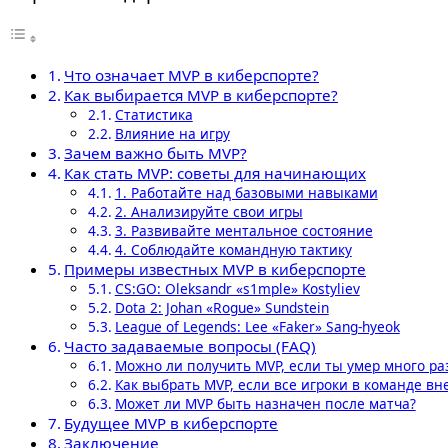
Что означает MVP в киберспорте?
Как выбирается MVP в киберспорте?
Статистика
Влияние на игру
Зачем важно быть MVP?
Как стать MVP: советы для начинающих
1. Работайте над базовыми навыками
2. Анализируйте свои игры
3. Развивайте ментальное состояние
4. Соблюдайте командную тактику
Примеры известных MVP в киберспорте
CS:GO: Oleksandr «s1mple» Kostyliev
Dota 2: Johan «Rogue» Sundstein
League of Legends: Lee «Faker» Sang-hyeok
Часто задаваемые вопросы (FAQ)
Можно ли получить MVP, если ты умер много ра
Как выбрать MVP, если все игроки в команде вн
Может ли MVP быть назначен после матча?
Будущее MVP в киберспорте
Заключение