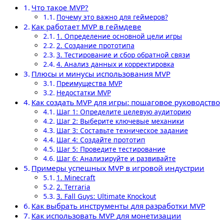
Что такое MVP?
Почему это важно для геймеров?
Как работает MVP в геймдеве
1. Определение основной цели игры
2. Создание прототипа
3. Тестирование и сбор обратной связи
4. Анализ данных и корректировка
Плюсы и минусы использования MVP
Преимущества MVP
Недостатки MVP
Как создать MVP для игры: пошаговое руководств
Шаг 1: Определите целевую аудиторию
Шаг 2: Выберите ключевые механики
Шаг 3: Составьте техническое задание
Шаг 4: Создайте прототип
Шаг 5: Проведите тестирование
Шаг 6: Анализируйте и развивайте
Примеры успешных MVP в игровой индустрии
1. Minecraft
2. Terraria
3. Fall Guys: Ultimate Knockout
Как выбрать инструменты для разработки MVP
Как использовать MVP для монетизации