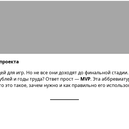
кое MVP в геймдеве и как его испол
 проекта
й для игр. Но не все они доходят до финальной стадии
блей и годы труда? Ответ прост —
MVP
. Эта аббревиат
о это такое, зачем нужно и как правильно его использо