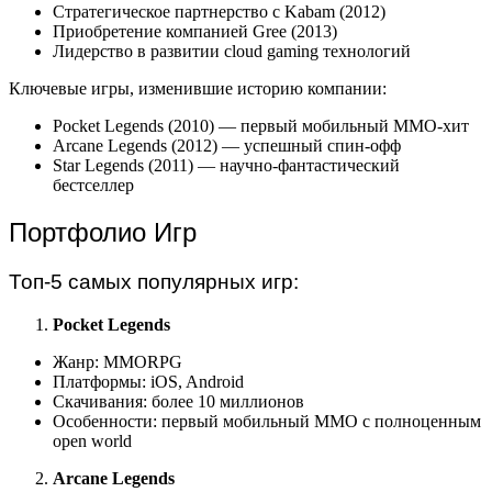
Стратегическое партнерство с Kabam (2012)
Приобретение компанией Gree (2013)
Лидерство в развитии cloud gaming технологий
Ключевые игры, изменившие историю компании:
Pocket Legends (2010) — первый мобильный MMO-хит
Arcane Legends (2012) — успешный спин-офф
Star Legends (2011) — научно-фантастический
бестселлер
Портфолио Игр
Топ-5 самых популярных игр:
Pocket Legends
Жанр: MMORPG
Платформы: iOS, Android
Скачивания: более 10 миллионов
Особенности: первый мобильный MMO с полноценным
open world
Arcane Legends