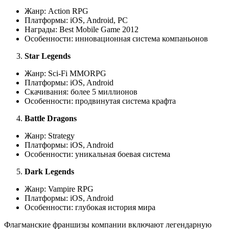
Жанр: Action RPG
Платформы: iOS, Android, PC
Награды: Best Mobile Game 2012
Особенности: инновационная система компаньонов
Star Legends
Жанр: Sci-Fi MMORPG
Платформы: iOS, Android
Скачивания: более 5 миллионов
Особенности: продвинутая система крафта
Battle Dragons
Жанр: Strategy
Платформы: iOS, Android
Особенности: уникальная боевая система
Dark Legends
Жанр: Vampire RPG
Платформы: iOS, Android
Особенности: глубокая история мира
Флагманские франшизы компании включают легендарную