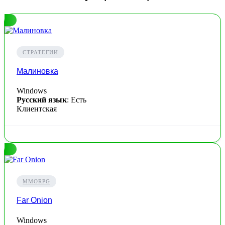
СТРАТЕГИИ
Малиновка
Windows
Русский язык
: Есть
Клиентская
MMORPG
Far Onion
Windows