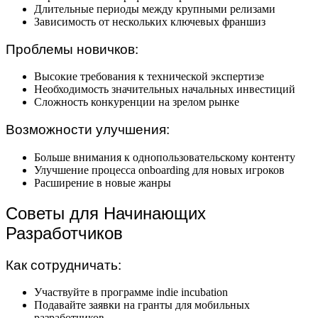
Длительные периоды между крупными релизами
Зависимость от нескольких ключевых франшиз
Проблемы новичков:
Высокие требования к технической экспертизе
Необходимость значительных начальных инвестиций
Сложность конкуренции на зрелом рынке
Возможности улучшения:
Больше внимания к однопользовательскому контенту
Улучшение процесса onboarding для новых игроков
Расширение в новые жанры
Советы для Начинающих
Разработчиков
Как сотрудничать:
Участвуйте в программе indie incubation
Подавайте заявки на гранты для мобильных
разработчиков