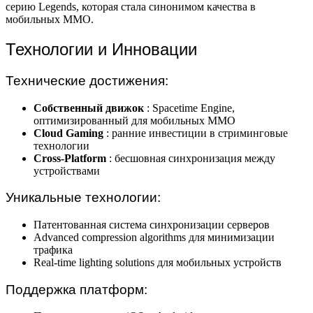
серию Legends, которая стала синонимом качества в
мобильных MMO.
Технологии и Инновации
Технические достижения:
Собственный движок
: Spacetime Engine,
оптимизированный для мобильных MMO
Cloud Gaming
: ранние инвестиции в стриминговые
технологии
Cross-Platform
: бесшовная синхронизация между
устройствами
Уникальные технологии:
Патентованная система синхронизации серверов
Advanced compression algorithms для минимизации
трафика
Real-time lighting solutions для мобильных устройств
Поддержка платформ: