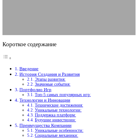
в Мире Мобильных Игр
05.05.2025
АВТОР ANA_EDITOR
КОММЕНТАРИЕВ НЕТ
Короткое содержание
Введение
История Создания и Развития
Этапы развития:
Значимые события:
Портфолио Игр
Топ-5 самых популярных игр:
Технологии и Инновации
Технические достижения:
Уникальные технологии:
Поддержка платформ:
Будущие инвестиции:
Преимущества Компании
Уникальные особенности:
Социальные механики: