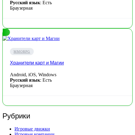
Русский язык
: Есть
Браузерная
MMORPG
Хранители карт и Магии
Android, iOS, Windows
Русский язык
: Есть
Браузерная
Рубрики
Игровые движки
Игровые компании