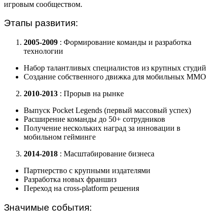
игровым сообществом.
Этапы развития:
2005-2009
: Формирование команды и разработка
технологии
Набор талантливых специалистов из крупных студий
Создание собственного движка для мобильных MMO
2010-2013
: Прорыв на рынке
Выпуск Pocket Legends (первый массовый успех)
Расширение команды до 50+ сотрудников
Получение нескольких наград за инновации в
мобильном гейминге
2014-2018
: Масштабирование бизнеса
Партнерство с крупными издателями
Разработка новых франшиз
Переход на cross-platform решения
Значимые события: