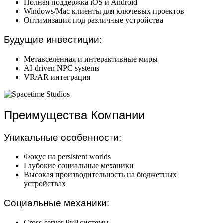
Полная поддержка iOS и Android
Windows/Mac клиенты для ключевых проектов
Оптимизация под различные устройства
Будущие инвестиции:
Метавселенная и интерактивные миры
AI-driven NPC systems
VR/AR интеграция
Преимущества Компании
Уникальные особенности:
Фокус на persistent worlds
Глубокие социальные механики
Высокая производительность на бюджетных
устройствах
Социальные механики:
Cross-server PvP системы