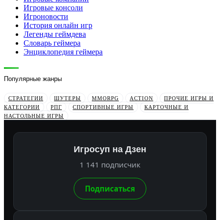
Игровые консоли
Игроновости
История онлайн игр
Легенды геймдева
Словарь геймера
Энциклопедия геймера
Популярные жанры
СТРАТЕГИИ
ШУТЕРЫ
MMORPG
ACTION
ПРОЧИЕ ИГРЫ И
КАТЕГОРИИ
РПГ
СПОРТИВНЫЕ ИГРЫ
КАРТОЧНЫЕ И
НАСТОЛЬНЫЕ ИГРЫ
Игросуп на Дзен
1 141 подписчик
Подписаться