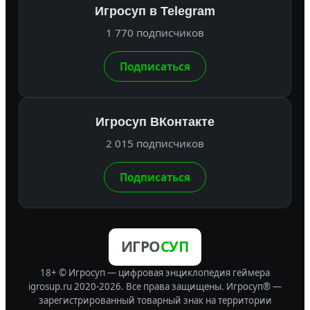
Игросуп в Telegram
1 770 подписчиков
Подписаться
Игросуп ВКонтакте
2 015 подписчиков
Подписаться
ИГРО
СУП
18+ © Игросуп — цифровая энциклопедия геймера
igrosup.ru 2020-2026. Все права защищены.
Игросуп® —
зарегистрированный товарный знак на территории