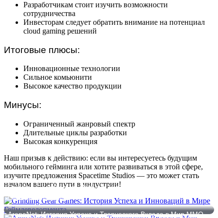
Разработчикам стоит изучить возможности
сотрудничества
Инвесторам следует обратить внимание на потенциал
cloud gaming решений
Итоговые плюсы:
Инновационные технологии
Сильное комьюнити
Высокое качество продукции
Минусы:
Ограниченный жанровый спектр
Длительные циклы разработки
Высокая конкуренция
Наш призыв к действию: если вы интересуетесь будущим
мобильного гейминга или хотите развиваться в этой сфере,
изучите предложения Spacetime Studios — это может стать
началом вашего пути в индустрии!
Grinding Gear Games: История Успеха и Инноваций в Мире
Геймдевелопмента
ArenaNet: История Успеха и Творческого Вклада в Мир MMO