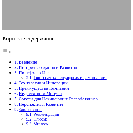
05.05.2025
АВТОР ANA_EDITOR
КОММЕНТАРИЕВ НЕТ
Короткое содержание
Введение
История Создания и Развития
Портфолио Игр
Топ-5 самых популярных игр компании:
Технологии и Инновации
Преимущества Компании
Недостатки и Минусы
Советы для Начинающих Разработчиков
Перспективы Развития
Заключение
Рекомендации:
Плюсы:
Минусы: