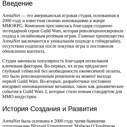
Введение
ArenaNet — это американская игровая студия, основанная в
2000 году и известная своими инновациями в жанре
MMORPG. Компания прославилась благодаря созданию
легендарной серии Guild Wars, которая революционизировала
подход к онлайновым ролевым играм. Главные преимущества
ArenaNet заключаются в уникальном подходе к геймдизайну,
отсутствии подписки после покупки игры и постоянном
обновлении контента.
Студия завоевала популярность благодаря нескольким
ключевым факторам. Во-первых, их игры предлагают
глубокий геймплей без необходимости ежемесячной оплаты,
что было революционным решением на момент выхода
первой Guild Wars. Во-вторых, разработчики постоянно
внедряют инновационные механики, такие как динамические
события в Guild Wars 2, которые стали новым стандартом для
MMO-индустрии.
История Создания и Развития
ArenaNet была основана в 2000 году тремя бывшими
сотрудниками Blizzard Entertainment: Майком О’Брайеном,