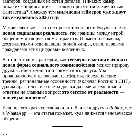
аватаров, созданных из сотен деталей. Никаких камер,
никаких «подвисаний» — только присутствие. Звучит как
фантастика? А между тем
миллионы геймеров уже живут
так ежедневно в 2026 году
.
Метавселенные — это не просто технологии будущего. Это
новая социальная реальность
, где границы между игрой,
общением и творчеством стираются. И именно геймеры,
десятилетиями осваивавшие онлайн-миры, стали первыми
гражданами этих цифровых вселенных.
В этой статье мы разберём, как
геймеры в метавселенных:
новая форма социального взаимодействия
меняет природу
дружбы, идентичности и совместного досуга. Мы
проанализируем ключевые платформы, поведенческие
тренды, региональные особенности (включая Россию и СНГ),
дадим практические советы для входа в метавселенные и
ответим на главный вопрос:
это бегство от реальности —
или её расширение?
Если вы хоть раз чувствовали, что ближе к другу в
Roblox
, чем
в WhatsApp — эта статья покажет, куда движётся человеческое
общение.