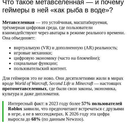
Что такое метавселенная — и почему
геймеры в ней «как рыба в воде»?
Метавселенная
— это устойчивая, масштабируемая,
трёхмерная цифровая среда, где пользователи
взаимодействуют через аватары в режиме реального времени.
Она объединяет:
виртуальную (VR) и дополненную (AR) реальность;
игровые механики;
цифровую экономику (часто на блокчейне);
социальные функции;
пользовательский контент.
Для геймеров это не ново. Они десятилетиями жили в мирах
вроде
World of Warcraft
,
Second Life
и
Minecraft
— настоящих
протометавселенных
, где были свои законы, экономика,
культура и даже дипломатия.
Интересный факт: в 2023 году более
57% пользователей
Roblox
заявили, что предпочитают встречаться с друзьями
в игре, а не в мессенджерах. К 2026 году эта цифра
выросла до
68%
(по данным Newzoo).