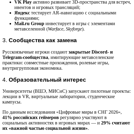
VK Play
активно развивает 3D-пространства для встреч,
ивентов и игровых трансляций;
Яндекс
тестирует AR-навигацию с социальными
функциями;
Mail.ru Group
инвестирует в игры с элементами
метавселенной (
Warface
,
Skyforge
).
3.
Сообщества как замена
Русскоязычные игроки создают
закрытые Discord- и
Telegram-сообщества
, имитирующие метавселенские
практики: совместные прохождения, ролевые игры,
внутригрупповая экономика.
4.
Образовательный интерес
Университеты (ВШЭ, МИСиС) запускают пилотные проекты:
лекции в VR, виртуальные лаборатории, студенческие
кампусы.
По данным исследования «Цифровые миры в СНГ 2026»,
41% российских геймеров
регулярно участвуют в
социальных активностях в игровых мирах — и
29% считают
их «важной частью социальной жизни»
.