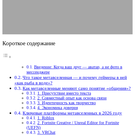
взаимодействия
11.02.2026
АВТОР ANA_EDITOR
КОММЕНТАРИЕВ НЕТ
Короткое содержание
Введение: Когда ваш друг — аватар, а не фото в
мессенджере
Что такое метавселенная — и почему геймеры в ней
«как рыба в воде»?
Как метавселенные меняют само понятие «общения»?
1. Присутствие вместо текста
2. Совместный опыт как основа связи
3. Идентичность как творчество
4. Экономика доверия
Ключевые платформы метавселенных в 2026 году
1. Roblox
2. Fortnite Creative / Unreal Editor for Fortnite
(UEFN)
3. VRChat