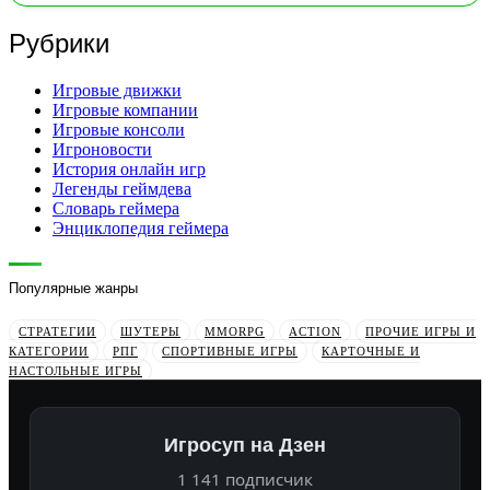
Рубрики
Игровые движки
Игровые компании
Игровые консоли
Игроновости
История онлайн игр
Легенды геймдева
Словарь геймера
Энциклопедия геймера
Популярные жанры
СТРАТЕГИИ
ШУТЕРЫ
MMORPG
ACTION
ПРОЧИЕ ИГРЫ И
КАТЕГОРИИ
РПГ
СПОРТИВНЫЕ ИГРЫ
КАРТОЧНЫЕ И
НАСТОЛЬНЫЕ ИГРЫ
Игросуп на Дзен
1 141 подписчик