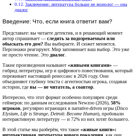
Заключение: литература больше не монолог — она
диалог
Введение: Что, если книга ответит вам?
Представьте: вы читаете детектив, и в решающий момент
автор спрашивает —
следить за подозреваемым или
обыскать его дом?
Вы выбираете. И сюжет меняется.
Персонажи реагируют. Мир запоминает ваш выбор. Это уже
не просто чтение. Это
диалог
.
Такие произведения называют
«живыми книгами»
—
гибрид литературы, игр и цифрового повествования, который
переживает настоящий ренессанс в 2026 году. Они
объединяют глубину текста с агентностью игрока, создавая
истории, где
вы — не читатель, а соавтор
.
Интересно, что этот формат особенно популярен среди
геймеров: по данным исследования Newzoo (2026),
58%
игроков
, регулярно играющих в narrative-driven игры (
Disco
Elysium
,
Life is Strange
,
Detroit: Become Human
), пробовали
интерактивную литературу — и 72% из них хотят большего.
В этой статье мы разберём, что такое
«живые книги»:
интерактивная литература нового поколения
, как они