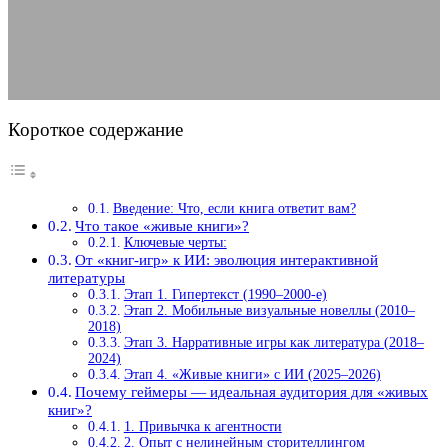
10.02.2026
АВТОР ANA_EDITOR
КОММЕНТАРИЕВ НЕТ
Короткое содержание
Введение: Что, если книга ответит вам?
Что такое «живые книги»?
Ключевые черты:
От «книг-игр» к ИИ: эволюция интерактивной
литературы
Этап 1. Гипертекст (1990–2000-е)
Этап 2. Мобильные визуальные новеллы (2010–
2018)
Этап 3. Нарративные игры как литература (2018–
2024)
Этап 4. «Живые книги» с ИИ (2025–2026)
Почему геймеры — идеальная аудитория для «живых
книг»?
1. Привычка к агентности
2. Опыт с нелинейным сторителлингом