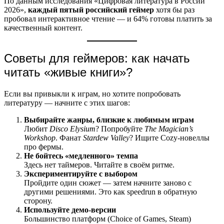
По данным исследования «Цифровая литература в России
2026»,
каждый пятый российский геймер
хотя бы раз
пробовал интерактивное чтение — и 64% готовы платить за
качественный контент.
Советы для геймеров: как начать
читать «живые книги»?
Если вы привыкли к играм, но хотите попробовать
литературу — начните с этих шагов:
Выбирайте жанры, близкие к любимым играм
Любит
Disco Elysium
? Попробуйте
The Magician’s
Workshop
. Фанат
Stardew Valley
? Ищите Cozy-новеллы
про фермы.
Не бойтесь «медленного» темпа
Здесь нет таймеров. Читайте в своём ритме.
Экспериментируйте с выбором
Пройдите один сюжет — затем начните заново с
другими решениями. Это как speedrun в обратную
сторону.
Используйте демо-версии
Большинство платформ (Choice of Games, Steam)