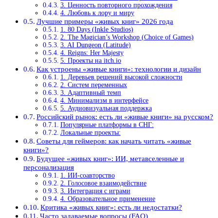
3. Ценность повторного прохождения
4. Любовь к лору и миру
Лучшие примеры «живых книг» 2026 года
1. 80 Days (Inkle Studios)
2. The Magician’s Workshop (Choice of Games)
3. AI Dungeon (Latitude)
4. Reigns: Her Majesty
5. Проекты на itch.io
Как устроены «живые книги»: технологии и дизайн
1. Деревьев решений высокой сложности
2. Систем переменных
3. Адаптивный темп
4. Минимализм в интерфейсе
5. Аудиовизуальная поддержка
Российский рынок: есть ли «живые книги» на русском?
Популярные платформы в СНГ:
Локальные проекты:
Советы для геймеров: как начать читать «живые
книги»?
Будущее «живых книг»: ИИ, метавселенные и
персонализация
1. ИИ-соавторство
2. Голосовое взаимодействие
3. Интеграция с играми
4. Образовательное применение
Критика «живых книг»: есть ли недостатки?
Часто задаваемые вопросы (FAQ)