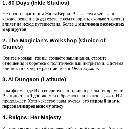
1. 80 Days (Inkle Studios)
Не просто адаптация Жюля Верна. Вы — слуга Фогга, и
каждое решение (куда ехать, с кем говорить, сколько тратить)
влияет на исход путешествия. Более
1 миллиона возможных
маршрутов
.
2. The Magician’s Workshop (Choice of
Games)
Фэнтези-роман, где вы создаёте заклинания, строите
отношения и боретесь с политическими интригами. Система
«личностных черт» работает как в
Disco Elysium
.
3. AI Dungeon (Latitude)
Платформа, где ИИ генерирует историю в реальном времени.
Вы пишете: «Я достаю меч и бросаюсь на дракона», — и ИИ
продолжает. Хотя качество варьируется, это
первый шаг к
персонализированному эпосу
.
4. Reigns: Her Majesty
Карточная механика + королевский двор + ироничный текст.