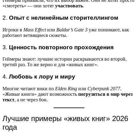
Геймеры привыкли, что их выбор важен. Они не хотят просто
«смотреть» — они хотят
участвовать
.
2.
Опыт с нелинейным сторителлингом
Игроки в
Mass Effect
или
Baldur’s Gate 3
уже понимают, как
работают ветвящиеся сюжеты.
3.
Ценность повторного прохождения
Геймеры знают: лучшие истории раскрываются во второй,
третий раз. То же верно и для «живых книг».
4.
Любовь к лору и миру
Многие читают вики по
Elden Ring
или
Cyberpunk 2077
.
«Живые книги» дают возможность
погрузиться в мир через
текст
, а не через бои.
Лучшие примеры «живых книг» 2026
года