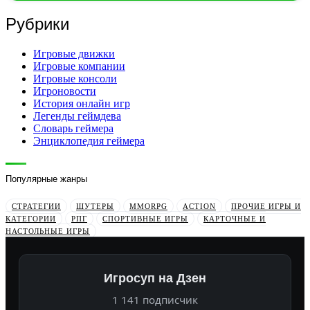
Рубрики
Игровые движки
Игровые компании
Игровые консоли
Игроновости
История онлайн игр
Легенды геймдева
Словарь геймера
Энциклопедия геймера
Популярные жанры
СТРАТЕГИИ
ШУТЕРЫ
MMORPG
ACTION
ПРОЧИЕ ИГРЫ И
КАТЕГОРИИ
РПГ
СПОРТИВНЫЕ ИГРЫ
КАРТОЧНЫЕ И
НАСТОЛЬНЫЕ ИГРЫ
Игросуп на Дзен
1 141 подписчик