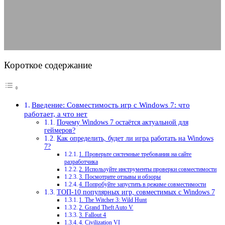
17.07.2025
АВТОР ANA_EDITOR
КОММЕНТАРИЕВ НЕТ
Короткое содержание
Введение: Совместимость игр с Windows 7: что
работает, а что нет
Почему Windows 7 остаётся актуальной для
геймеров?
Как определить, будет ли игра работать на Windows
7?
1. Проверьте системные требования на сайте
разработчика
2. Используйте инструменты проверки совместимости
3. Посмотрите отзывы и обзоры
4. Попробуйте запустить в режиме совместимости
ТОП-10 популярных игр, совместимых с Windows 7
1. The Witcher 3: Wild Hunt
2. Grand Theft Auto V
3. Fallout 4
4. Civilization VI