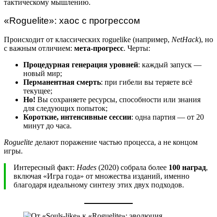
тактическому мышлению.
«Roguelite»: хаос с прогрессом
Происходит от классических roguelike (например,
NetHack
), но
с важным отличием:
мета-прогресс
. Черты:
Процедурная генерация уровней
: каждый запуск —
новый мир;
Перманентная смерть
: при гибели вы теряете всё
текущее;
Но!
Вы сохраняете ресурсы, способности или знания
для следующих попыток;
Короткие, интенсивные сессии
: одна партия — от 20
минут до часа.
Roguelite
делают поражение частью процесса, а не концом
игры.
Интересный факт:
Hades
(2020) собрала более
100 наград
,
включая «Игра года» от множества изданий, именно
благодаря идеальному синтезу этих двух подходов.