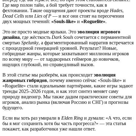
Где мир полон тайн, а бой требует точности, как в
фехтовании. Такие ощущения дают проекты вроде
Hades
,
Dead Cells
или
Lies of P
— и все они стоят на пересечении
двух мощных течений:
«Souls-like»
и
«Roguelite»
.
Это не просто модные ярлыки. Это
эволюция игрового
дизайна
, где жёсткость
Dark Souls
сочетается с перманентной
смертью
Spelunky
, а фрагментированный нарратив встречается
с процедурной генерацией уровней. Результат? Новые,
гибридные жанры, которые захватывают миллионы игроков
по всему миру — от хардкорных геймеров до новичков,
ищущих глубокий, но справедливый вызов.
В этой статье мы разберём, как происходит
эволюция
жанровых гибридов
, почему именно сейчас «Souls-like» и
«Roguelite» стали идеальными партнёрами, какие игры задают
тренды 2025–2026 годов, и как этот синтез меняет саму
природу видеоигр. Мы также дадим практические советы для
игроков, анализ рынка (включая Россию и СНГ) и прогнозы
будущего.
Если вы хоть раз умирали в
Elden Ring
и думали: «А что, если
бы я мог сохранить хотя бы часть прогресса?» — эта статья
покажет, как разработчики уже нашли ответ.