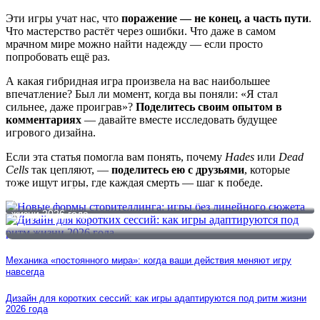
Эти игры учат нас, что
поражение — не конец, а часть пути
.
Что мастерство растёт через ошибки. Что даже в самом
мрачном мире можно найти надежду — если просто
попробовать ещё раз.
А какая гибридная игра произвела на вас наибольшее
впечатление? Был ли момент, когда вы поняли: «Я стал
сильнее, даже проиграв»?
Поделитесь своим опытом в
комментариях
— давайте вместе исследовать будущее
игрового дизайна.
Если эта статья помогла вам понять, почему
Hades
или
Dead
Cells
так цепляют, —
поделитесь ею с друзьями
, которые
тоже ищут игры, где каждая смерть — шаг к победе.
Новые формы сторителлинга: игры без линейного сюжета
Дизайн для коротких сессий: как игры адаптируются под ритм
жизни 2026 года
Механика «постоянного мира»: когда ваши действия меняют игру
навсегда
Дизайн для коротких сессий: как игры адаптируются под ритм жизни
2026 года