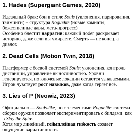
1. Hades (Supergiant Games, 2020)
Идеальный брак: бои в стиле
Souls
(уклонения, парирования,
тайминги) + структура
Roguelite
(новые комнаты,
божественные дары, мета-прогресс).
Особенно блестит
нарратив
: каждый побег раскрывает
историю, даже если вы умираете. Смерть — не конец, а
диалог.
2. Dead Cells (Motion Twin, 2018)
Платформер с боевой системой
Souls
: уклонения, контроль
дистанции, управление выносливостью. Уровни
генерируются, но ключевые локации остаются узнаваемыми.
Игрок чувствует
рост навыков
, даже когда теряет всё.
3. Lies of P (Neowiz, 2023)
Официально —
Souls-like
, но с элементами
Roguelite
: система
сборки оружия позволяет экспериментировать с билдами, как
в
Slay the Spire
.
Хотя мир линейный,
геймплейная гибкость
создаёт
ощущение вариативности.