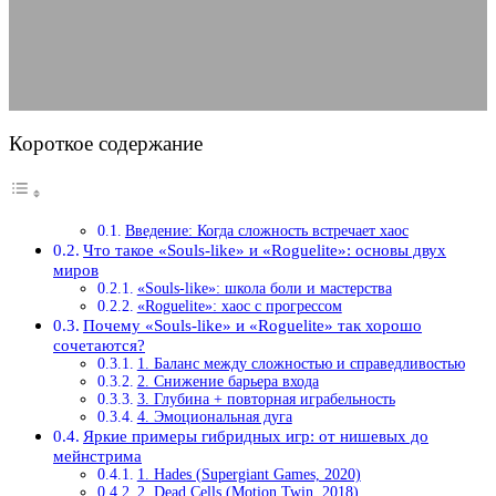
09.02.2026
АВТОР ANA_EDITOR
КОММЕНТАРИЕВ НЕТ
Короткое содержание
Введение: Когда сложность встречает хаос
Что такое «Souls-like» и «Roguelite»: основы двух
миров
«Souls-like»: школа боли и мастерства
«Roguelite»: хаос с прогрессом
Почему «Souls-like» и «Roguelite» так хорошо
сочетаются?
1. Баланс между сложностью и справедливостью
2. Снижение барьера входа
3. Глубина + повторная играбельность
4. Эмоциональная дуга
Яркие примеры гибридных игр: от нишевых до
мейнстрима
1. Hades (Supergiant Games, 2020)
2. Dead Cells (Motion Twin, 2018)