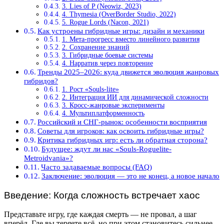
3. Lies of P (Neowiz, 2023)
4. Thymesia (OverBorder Studio, 2022)
5. Rogue Lords (Nacon, 2021)
Как устроены гибридные игры: дизайн и механики
1. Мета-прогресс вместо линейного развития
2. Сохранение знаний
3. Гибридные боевые системы
4. Нарратив через повторение
Тренды 2025–2026: куда движется эволюция жанровых
гибридов?
1. Рост «Souls-lite»
2. Интеграция ИИ для динамической сложности
3. Кросс-жанровые эксперименты
4. Мультиплатформенность
Российский и СНГ-рынок: особенности восприятия
Советы для игроков: как освоить гибридные игры?
Критика гибридных игр: есть ли обратная сторона?
Будущее: ждут ли нас «Souls-Roguelite-
Metroidvania»?
Часто задаваемые вопросы (FAQ)
Заключение: эволюция — это не конец, а новое начало
Введение: Когда сложность встречает хаос
Представьте игру, где каждая смерть — не провал, а шаг
вперёд. Где вы теряете всё, но при этом становитесь сильнее.