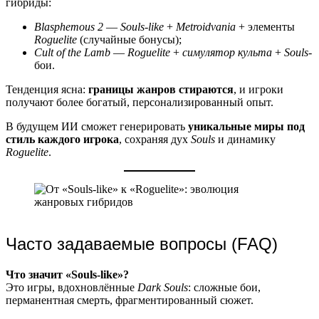
гибриды:
Blasphemous 2
—
Souls-like
+
Metroidvania
+ элементы
Roguelite
(случайные бонусы);
Cult of the Lamb
—
Roguelite
+
симулятор культа
+
Souls
-
бои.
Тенденция ясна:
границы жанров стираются
, и игроки
получают более богатый, персонализированный опыт.
В будущем ИИ сможет генерировать
уникальные миры под
стиль каждого игрока
, сохраняя дух
Souls
и динамику
Roguelite
.
Часто задаваемые вопросы (FAQ)
Что значит «Souls-like»?
Это игры, вдохновлённые
Dark Souls
: сложные бои,
перманентная смерть, фрагментированный сюжет.