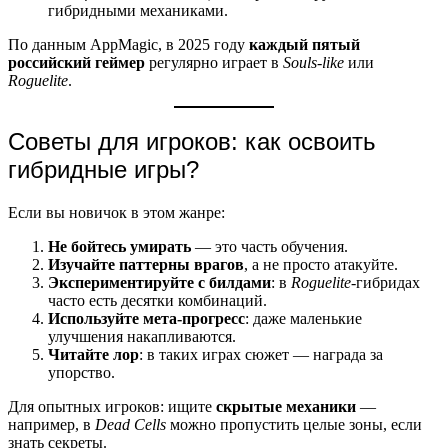
гибридными механиками.
По данным AppMagic, в 2025 году
каждый пятый
российский геймер
регулярно играет в
Souls-like
или
Roguelite
.
Советы для игроков: как освоить
гибридные игры?
Если вы новичок в этом жанре:
Не бойтесь умирать
— это часть обучения.
Изучайте паттерны врагов
, а не просто атакуйте.
Экспериментируйте с билдами
: в
Roguelite
-гибридах
часто есть десятки комбинаций.
Используйте мета-прогресс
: даже маленькие
улучшения накапливаются.
Читайте лор
: в таких играх сюжет — награда за
упорство.
Для опытных игроков: ищите
скрытые механики
—
например, в
Dead Cells
можно пропустить целые зоны, если
знать секреты.