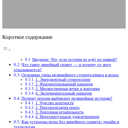
08.02.2026
АВТОР ANA_EDITOR
КОММЕНТАРИЕВ НЕТ
Короткое содержание
Введение: Что, если история не идёт по прямой?
Что такое линейный сюжет — и почему от него
отказываются?
Основные типы нелинейного сторителлинга в играх
1. Эмерджентный сторителлинг
2. Фрагментированный нарратив
3. Множественные ветки и концовки
4. Экспериментальный нарратив
Почему игроки выбирают нелинейные истории?
1. Чувство агентности
2. Персонализация опыта
3. Повторная играбельность
4. Интеллектуальное удовлетворение
Как устроены игры без линейного сюжета: дизайн и
технологии