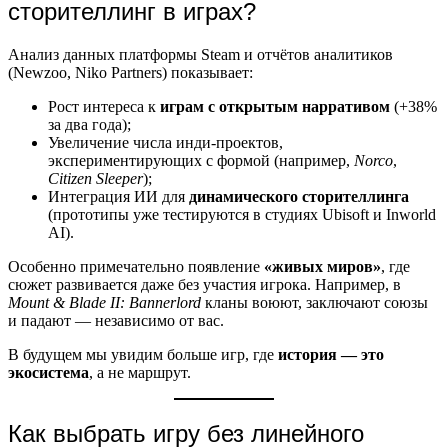
сторителлинг в играх?
Анализ данных платформы Steam и отчётов аналитиков
(Newzoo, Niko Partners) показывает:
Рост интереса к
играм с открытым нарративом
(+38%
за два года);
Увеличение числа инди-проектов,
экспериментирующих с формой (например,
Norco
,
Citizen Sleeper
);
Интеграция ИИ для
динамического сторителлинга
(прототипы уже тестируются в студиях Ubisoft и Inworld
AI).
Особенно примечательно появление
«живых миров»
, где
сюжет развивается даже без участия игрока. Например, в
Mount & Blade II: Bannerlord
кланы воюют, заключают союзы
и падают — независимо от вас.
В будущем мы увидим больше игр, где
история — это
экосистема
, а не маршрут.
Как выбрать игру без линейного