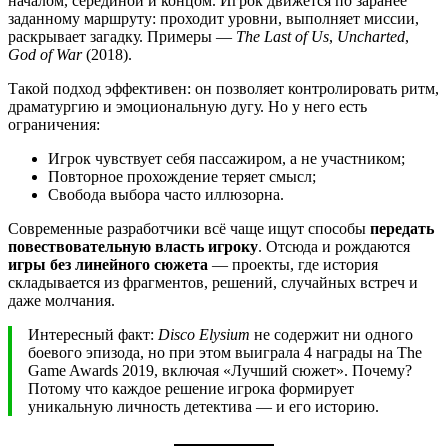
началом, серединой и концом. Игрок движется по заранее
заданному маршруту: проходит уровни, выполняет миссии,
раскрывает загадку. Примеры —
The Last of Us
,
Uncharted
,
God of War
(2018).
Такой подход эффективен: он позволяет контролировать ритм,
драматургию и эмоциональную дугу. Но у него есть
ограничения:
Игрок чувствует себя пассажиром, а не участником;
Повторное прохождение теряет смысл;
Свобода выбора часто иллюзорна.
Современные разработчики всё чаще ищут способы
передать
повествовательную власть игроку
. Отсюда и рождаются
игры без линейного сюжета
— проекты, где история
складывается из фрагментов, решений, случайных встреч и
даже молчания.
Интересный факт:
Disco Elysium
не содержит ни одного
боевого эпизода, но при этом выиграла 4 награды на The
Game Awards 2019, включая «Лучший сюжет». Почему?
Потому что каждое решение игрока формирует
уникальную личность детектива — и его историю.