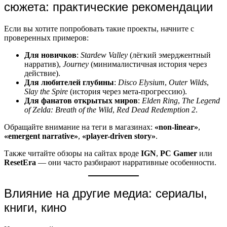
сюжета: практические рекомендации
Если вы хотите попробовать такие проекты, начните с
проверенных примеров:
Для новичков
:
Stardew Valley
(лёгкий эмерджентный
нарратив),
Journey
(минималистичная история через
действие).
Для любителей глубины
:
Disco Elysium
,
Outer Wilds
,
Slay the Spire
(история через мета-прогрессию).
Для фанатов открытых миров
:
Elden Ring
,
The Legend
of Zelda: Breath of the Wild
,
Red Dead Redemption 2
.
Обращайте внимание на теги в магазинах:
«non-linear»
,
«emergent narrative»
,
«player-driven story»
.
Также читайте обзоры на сайтах вроде
IGN
,
PC Gamer
или
ResetEra
— они часто разбирают нарративные особенности.
Влияние на другие медиа: сериалы,
книги, кино