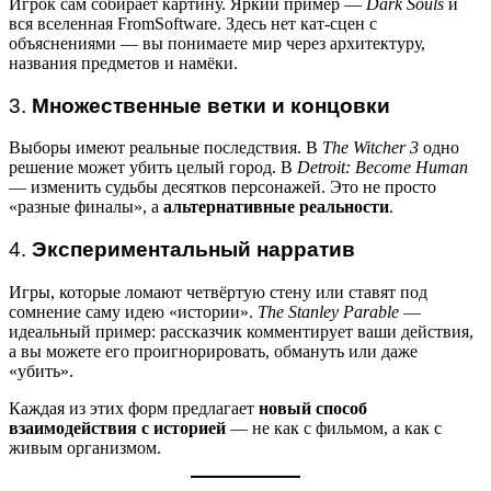
Игрок сам собирает картину. Яркий пример —
Dark Souls
и
вся вселенная FromSoftware. Здесь нет кат-сцен с
объяснениями — вы понимаете мир через архитектуру,
названия предметов и намёки.
3.
Множественные ветки и концовки
Выборы имеют реальные последствия. В
The Witcher 3
одно
решение может убить целый город. В
Detroit: Become Human
— изменить судьбы десятков персонажей. Это не просто
«разные финалы», а
альтернативные реальности
.
4.
Экспериментальный нарратив
Игры, которые ломают четвёртую стену или ставят под
сомнение саму идею «истории».
The Stanley Parable
—
идеальный пример: рассказчик комментирует ваши действия,
а вы можете его проигнорировать, обмануть или даже
«убить».
Каждая из этих форм предлагает
новый способ
взаимодействия с историей
— не как с фильмом, а как с
живым организмом.