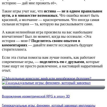
историю — дай мне прожить её».
Такие игры учат нас, что
истина — не в одном правильном
пути, а в множестве возможных
. Что ошибка может быть
красивой, а молчание — красноречивым. Что иногда самая
сильная история — та, которую вы рассказываете сами.
А какая нелинейная игра произвела на вас наибольшее
впечатление? Был ли момент, когда вы осознали: «Эта
история — моя»?
Поделитесь своим опытом в
комментариях
— давайте вместе исследовать будущее
сторителлинга.
Если эта статья помогла вам лучше понять, как работают
современные игры, —
поделитесь ею с друзьями
, которые
тоже ищут не просто развлечение, а настоящий нарративный
опыт.
Модульные консоли: миф или неизбежное будущее?
Гиперказуальные игры: феномен, который завоевал
миллиарды
Возрождение изометрической RPG в эпоху 3D
Гиперказуальные игры: феномен, который завоевал миллиарды