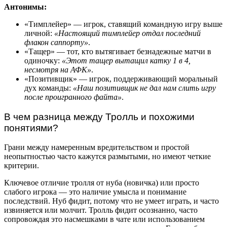
Антонимы:
«Тимплейер» — игрок, ставящий командную игру выше
личной:
«Настоящий тимплейер отдал последний
флакон саппорту»
.
«Тащер» — тот, кто вытягивает безнадежные матчи в
одиночку:
«Этот тащер вытащил катку 1 в 4,
несмотря на АФК»
.
«Позитивщик» — игрок, поддерживающий моральный
дух команды:
«Наш позитивщик не дал нам слить игру
после проигранного файта»
.
В чем разница между Тролль и похожими
понятиями?
Грани между намеренным вредительством и простой
неопытностью часто кажутся размытыми, но имеют четкие
критерии.
Ключевое отличие тролля от нуба (новичка) или просто
слабого игрока — это наличие умысла и понимание
последствий. Нуб фидит, потому что не умеет играть, и часто
извиняется или молчит. Тролль фидит осознанно, часто
сопровождая это насмешками в чате или использованием