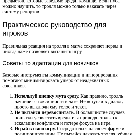
предметов, которые заведомо вредят команде. Если нуба
можно научить, то тролля можно только наказать через
систему репортов.
Практическое руководство для
игроков
Правильная реакция на тролля в матче сохраняет нервы и
иногда даже позволяет вытащить игру.
Советы по адаптации для новичков
Базовые инструменты коммуникации и игнорирования
помогают минимизировать ущерб от неадекватных
союзников.
Используй кнопку мута сразу.
Как правило, тролль
начинает с токсичности в чате. Не вступай в диалог,
просто выключи ему голос и текст.
Не пытайся перевоспитать.
В большинстве случаев
попытки усовестить вредителя приводят только к
эскалации конфликта и потере фокуса на игре.
Играй в свою игру.
Сосредоточься на своем фарме и
позиционировании. Не пытайся наказать тролля, убивая