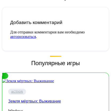
Добавить комментарий
Для отправки комментария вам необходимо
авторизоваться
.
Популярные игры
ACTION
Земля мёртвых: Выживание
Windows