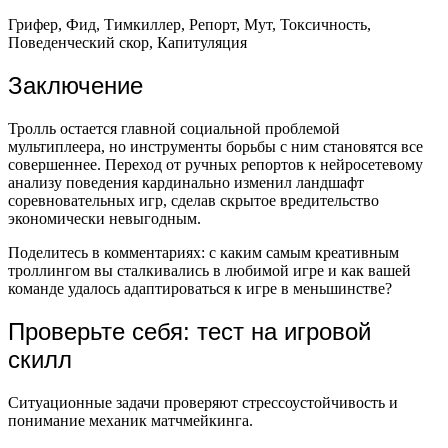
Грифер, Фид, Тимкиллер, Репорт, Мут, Токсичность,
Поведенческий скор, Капитуляция
Заключение
Тролль остается главной социальной проблемой
мультиплеера, но инструменты борьбы с ним становятся все
совершеннее. Переход от ручных репортов к нейросетевому
анализу поведения кардинально изменил ландшафт
соревновательных игр, сделав скрытое вредительство
экономически невыгодным.
Поделитесь в комментариях: с каким самым креативным
троллингом вы сталкивались в любимой игре и как вашей
команде удалось адаптироваться к игре в меньшинстве?
Проверьте себя: тест на игровой
скилл
Ситуационные задачи проверяют стрессоустойчивость и
понимание механик матчмейкинга.