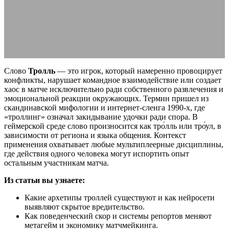
виды
22.06.2026
АВТОР ANA_EDITOR
КОММЕНТАРИЕВ НЕТ
Слово
Тролль
— это игрок, который намеренно провоцирует
конфликты, нарушает командное взаимодействие или создает
хаос в матче исключительно ради собственного развлечения и
эмоциональной реакции окружающих. Термин пришел из
скандинавской мифологии и интернет-сленга 1990-х, где
«троллинг» означал закидывание удочки ради спора. В
геймерской среде слово произносится как тро́лль или тро́ул, в
зависимости от региона и языка общения. Контекст
применения охватывает любые мультиплеерные дисциплины,
где действия одного человека могут испортить опыт
остальным участникам матча.
Из статьи вы узнаете:
Какие архетипы троллей существуют и как нейросети
выявляют скрытое вредительство.
Как поведенческий скор и системы репортов меняют
метагейм и экономику матчмейкинга.