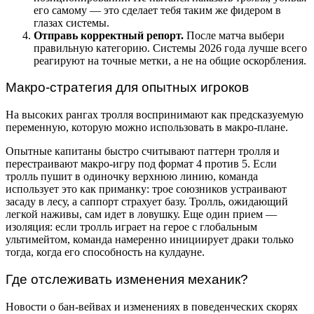
его самому — это сделает тебя таким же фидером в
глазах системы.
Отправь корректный репорт.
После матча выбери
правильную категорию. Системы 2026 года лучше всего
реагируют на точные метки, а не на общие оскорбления.
Макро-стратегия для опытных игроков
На высоких рангах тролля воспринимают как предсказуемую
переменную, которую можно использовать в макро-плане.
Опытные капитаны быстро считывают паттерн тролля и
перестраивают макро-игру под формат 4 против 5. Если
тролль пушит в одиночку верхнюю линию, команда
использует это как приманку: трое союзников устраивают
засаду в лесу, а саппорт страхует базу. Тролль, ожидающий
легкой наживы, сам идет в ловушку. Еще один прием —
изоляция: если тролль играет на герое с глобальным
ультимейтом, команда намеренно инициирует драки только
тогда, когда его способность на кулдауне.
Где отслеживать изменения механик?
Новости о бан-вейвах и изменениях в поведенческих скорях