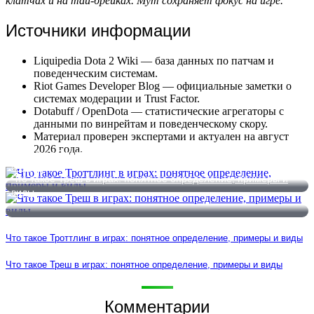
клатчах и на тай-брейках. Мут сохраняет фокус на игре.
Источники информации
Liquipedia Dota 2 Wiki — база данных по патчам и
поведенческим системам.
Riot Games Developer Blog — официальные заметки о
системах модерации и Trust Factor.
Dotabuff / OpenDota — статистические агрегаторы с
данными по винрейтам и поведенческому скору.
Материал проверен экспертами и актуален на август
2026 года.
Что такое Троттлинг в играх: понятное определение, примеры
и виды
Что такое Треш в играх: понятное определение, примеры и
виды
Что такое Троттлинг в играх: понятное определение, примеры и виды
Что такое Треш в играх: понятное определение, примеры и виды
Комментарии