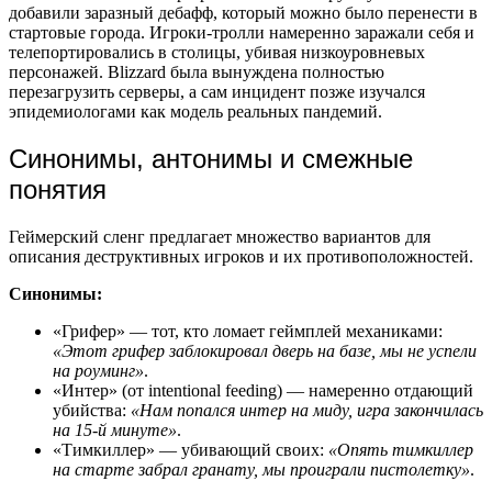
добавили заразный дебафф, который можно было перенести в
стартовые города. Игроки-тролли намеренно заражали себя и
телепортировались в столицы, убивая низкоуровневых
персонажей. Blizzard была вынуждена полностью
перезагрузить серверы, а сам инцидент позже изучался
эпидемиологами как модель реальных пандемий.
Синонимы, антонимы и смежные
понятия
Геймерский сленг предлагает множество вариантов для
описания деструктивных игроков и их противоположностей.
Синонимы:
«Грифер» — тот, кто ломает геймплей механиками:
«Этот грифер заблокировал дверь на базе, мы не успели
на роуминг»
.
«Интер» (от intentional feeding) — намеренно отдающий
убийства:
«Нам попался интер на миду, игра закончилась
на 15-й минуте»
.
«Тимкиллер» — убивающий своих:
«Опять тимкиллер
на старте забрал гранату, мы проиграли пистолетку»
.