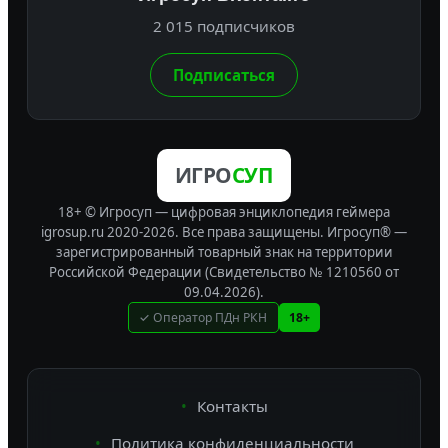
2 015 подписчиков
Подписаться
ИГРО
СУП
18+ © Игросуп — цифровая энциклопедия геймера
igrosup.ru 2020-2026. Все права защищены.
Игросуп® —
зарегистрированный товарный знак на территории
Российской Федерации (Свидетельство № 1210560 от
09.04.2026).
✓ Оператор ПДн РКН
18+
Контакты
Политика конфиденциальности