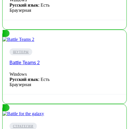
Русский язык
: Есть
Браузерная
ШУТЕРЫ
Battle Teams 2
Windows
Русский язык
: Есть
Браузерная
СТРАТЕГИИ