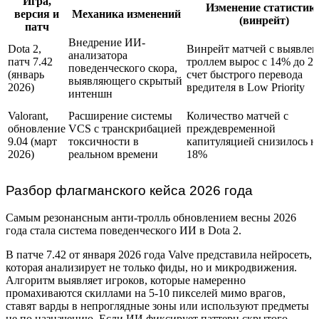
Игра,
Изменение статистик
версия и
Механика изменений
(винрейт)
патч
Внедрение ИИ-
Dota 2,
Винрейт матчей с выявле
анализатора
патч 7.42
троллем вырос с 14% до 2
поведенческого скора,
(январь
счет быстрого перевода
выявляющего скрытый
2026)
вредителя в Low Priority
интеншн
Valorant,
Расширение системы
Количество матчей с
обновление
VCS с транскрибацией
преждевременной
9.04 (март
токсичности в
капитуляцией снизилось н
2026)
реальном времени
18%
Разбор флагманского кейса 2026 года
Самым резонансным анти-тролль обновлением весны 2026
года стала система поведенческого ИИ в Dota 2.
В патче 7.42 от января 2026 года Valve представила нейросеть,
которая анализирует не только фиды, но и микродвижения.
Алгоритм выявляет игроков, которые намеренно
промахиваются скиллами на 5-10 пикселей мимо врагов,
ставят варды в непроглядные зоны или используют предметы
не по назначению. Если ИИ фиксирует паттерн скрытого