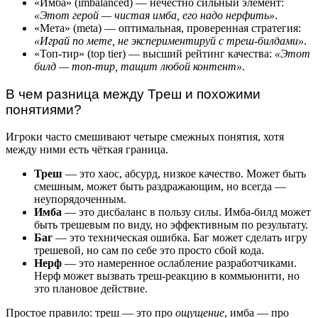
«Имба» (imbalanced) — нечестно сильный элемент:
«Этот герой — чистая имба, его надо нерфить»
.
«Мета» (meta) — оптимальная, проверенная стратегия:
«Играй по мете, не экспериментируй с треш-билдами»
.
«Топ-тир» (top tier) — высший рейтинг качества:
«Этот
билд — топ-тир, тащит любой контент»
.
В чем разница между Треш и похожими
понятиями?
Игроки часто смешивают четыре смежных понятия, хотя
между ними есть чёткая граница.
Треш
— это хаос, абсурд, низкое качество. Может быть
смешным, может быть раздражающим, но всегда —
неупорядоченным.
Имба
— это дисбаланс в пользу силы. Имба-билд может
быть трешевым по виду, но эффективным по результату.
Баг
— это техническая ошибка. Баг может сделать игру
трешевой, но сам по себе это просто сбой кода.
Нерф
— это намеренное ослабление разработчиками.
Нерф может вызвать треш-реакцию в коммьюнити, но
это плановое действие.
Простое правило: треш — это про
ощущение
, имба — про