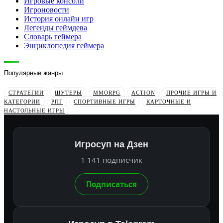
Игровые консоли
Игроновости
История онлайн игр
Легенды геймдева
Словарь геймера
Энциклопедия геймера
Популярные жанры
СТРАТЕГИИ
ШУТЕРЫ
MMORPG
ACTION
ПРОЧИЕ ИГРЫ И
КАТЕГОРИИ
РПГ
СПОРТИВНЫЕ ИГРЫ
КАРТОЧНЫЕ И
НАСТОЛЬНЫЕ ИГРЫ
Игросуп на Дзен
1 141 подписчик
Подписаться