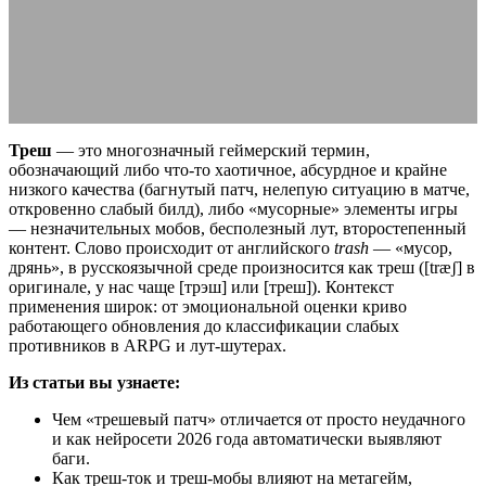
виды
22.06.2026
АВТОР ANA_EDITOR
КОММЕНТАРИЕВ НЕТ
Треш
— это многозначный геймерский термин,
обозначающий либо что-то хаотичное, абсурдное и крайне
низкого качества (багнутый патч, нелепую ситуацию в матче,
откровенно слабый билд), либо «мусорные» элементы игры
— незначительных мобов, бесполезный лут, второстепенный
контент. Слово происходит от английского
trash
— «мусор,
дрянь», в русскоязычной среде произносится как треш ([træʃ] в
оригинале, у нас чаще [трэш] или [треш]). Контекст
применения широк: от эмоциональной оценки криво
работающего обновления до классификации слабых
противников в ARPG и лут-шутерах.
Из статьи вы узнаете:
Чем «трешевый патч» отличается от просто неудачного
и как нейросети 2026 года автоматически выявляют
баги.
Как треш-ток и треш-мобы влияют на метагейм,