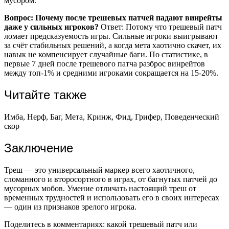
мусором.
Вопрос: Почему после трешевых патчей падают винрейты
даже у сильных игроков?
Ответ: Потому что трешевый патч
ломает предсказуемость игры. Сильные игроки выигрывают
за счёт стабильных решений, а когда мета хаотично скачет, их
навык не компенсирует случайные баги. По статистике, в
первые 7 дней после трешевого патча разброс винрейтов
между топ-1% и средними игроками сокращается на 15-20%.
Читайте также
Имба, Нерф, Баг, Мета, Кринж, Фид, Грифер, Поведенческий
скор
Заключение
Треш — это универсальный маркер всего хаотичного,
сломанного и второсортного в играх, от багнутых патчей до
мусорных мобов. Умение отличать настоящий треш от
временных трудностей и использовать его в своих интересах
— один из признаков зрелого игрока.
Поделитесь в комментариях: какой трешевый патч или