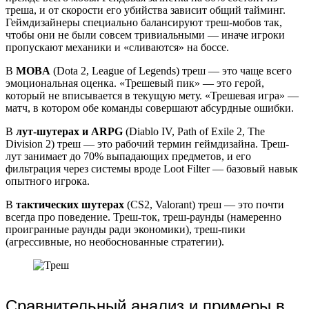
треша, и от скорости его убийства зависит общий тайминг.
Геймдизайнеры специально балансируют треш-мобов так,
чтобы они не были совсем тривиальными — иначе игроки
пропускают механики и «сливаются» на боссе.
В
MOBA
(Dota 2, League of Legends) треш — это чаще всего
эмоциональная оценка. «Трешевый пик» — это герой,
который не вписывается в текущую мету. «Трешевая игра» —
матч, в котором обе команды совершают абсурдные ошибки.
В
лут-шутерах и ARPG
(Diablo IV, Path of Exile 2, The
Division 2) треш — это рабочий термин геймдизайна. Треш-
лут занимает до 70% выпадающих предметов, и его
фильтрация через системы вроде Loot Filter — базовый навык
опытного игрока.
В
тактических шутерах
(CS2, Valorant) треш — это почти
всегда про поведение. Треш-ток, треш-раунды (намеренно
проигранные раунды ради экономики), треш-пики
(агрессивные, но необоснованные стратегии).
Сравнительный анализ и примеры в