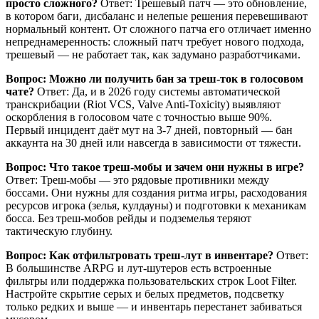
просто сложного?
Ответ: Трешевый патч — это обновление,
в котором баги, дисбаланс и нелепые решения перевешивают
нормальный контент. От сложного патча его отличает именно
непреднамеренность: сложный патч требует нового подхода,
трешевый — не работает так, как задумано разработчиками.
Вопрос: Можно ли получить бан за треш-ток в голосовом
чате?
Ответ: Да, и в 2026 году системы автоматической
транскрибации (Riot VCS, Valve Anti-Toxicity) выявляют
оскорбления в голосовом чате с точностью выше 90%.
Первый инцидент даёт мут на 3-7 дней, повторный — бан
аккаунта на 30 дней или навсегда в зависимости от тяжести.
Вопрос: Что такое треш-мобы и зачем они нужны в игре?
Ответ: Треш-мобы — это рядовые противники между
боссами. Они нужны для создания ритма игры, расходования
ресурсов игрока (зелья, кулдауны) и подготовки к механикам
босса. Без треш-мобов рейды и подземелья теряют
тактическую глубину.
Вопрос: Как отфильтровать треш-лут в инвентаре?
Ответ:
В большинстве ARPG и лут-шутеров есть встроенные
фильтры или поддержка пользовательских строк Loot Filter.
Настройте скрытие серых и белых предметов, подсветку
только редких и выше — и инвентарь перестанет забиваться