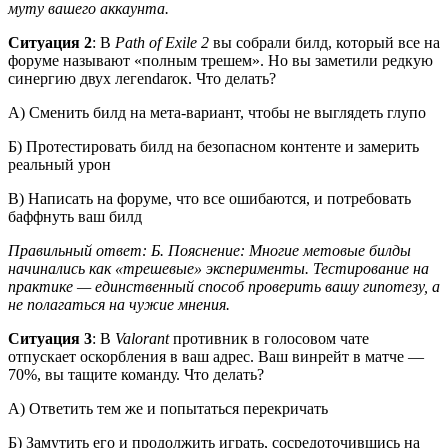
муту вашего аккаунта.
Ситуация 2
: В
Path of Exile 2
вы собрали билд, который все на
форуме называют «полным трешем». Но вы заметили редкую
синергию двух легendarок. Что делать?
А) Сменить билд на мета-вариант, чтобы не выглядеть глупо
Б) Протестировать билд на безопасном контенте и замерить
реальный урон
В) Написать на форуме, что все ошибаются, и потребовать
баффнуть ваш билд
Правильный ответ: Б. Пояснение: Многие метовые билды
начинались как «трешевые» эксперименты. Тестирование на
практике — единственный способ проверить вашу гипотезу, а
не полагаться на чужие мнения.
Ситуация 3
: В
Valorant
противник в голосовом чате
отпускает оскорбления в ваш адрес. Ваш винрейт в матче —
70%, вы тащите команду. Что делать?
А) Ответить тем же и попытаться перекричать
Б) Замутить его и продолжить играть, сосредоточившись на