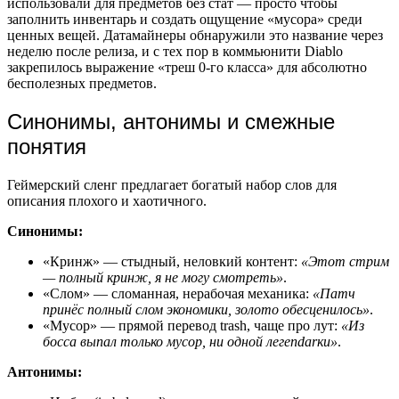
использовали для предметов без стат — просто чтобы
заполнить инвентарь и создать ощущение «мусора» среди
ценных вещей. Датамайнеры обнаружили это название через
неделю после релиза, и с тех пор в коммьюнити Diablo
закрепилось выражение «треш 0-го класса» для абсолютно
бесполезных предметов.
Синонимы, антонимы и смежные
понятия
Геймерский сленг предлагает богатый набор слов для
описания плохого и хаотичного.
Синонимы:
«Кринж» — стыдный, неловкий контент:
«Этот стрим
— полный кринж, я не могу смотреть»
.
«Слом» — сломанная, нерабочая механика:
«Патч
принёс полный слом экономики, золото обесценилось»
.
«Мусор» — прямой перевод trash, чаще про лут:
«Из
босса выпал только мусор, ни одной легendarки»
.
Антонимы: