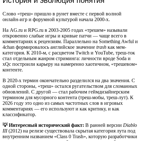
История и эволюция понятия
Слово «треш» пришло в рунет вместе с первой волной
онлайн-игр и форумной культурой начала 2000-х.
На AG.ru и RPG.ru в 2003-2005 годах «трешем» называли
откровенно слабые игры и кривые патчи — чаще всего в
комментариях к рецензиям. Параллельно на Something Awful и
4chan формировалось английское значение
trash
как мем-
категория. К 2010-м, с расцветом Twitch и YouTube, треш-ток
стал отдельным жанром стриминга: личности вроде Soda и
xQc построили карьеру на намеренно хаотичном, «трешевом»
контенте.
В 2020-х термин окончательно разделился на два значения. С
одной стороны, «треш» остался ругательством для сломанных
обновлений. С другой — стал рабочим геймдизайнерским
термином для мусорного контента (треш-мобы, треш-лут). К
2026 году это одно из самых частотных слов в игровых
комментариях — его используют и как критику, и как
классификатор.
💡 Интересный исторический факт:
В ранней версии
Diablo
III
(2012) на релизе существовала скрытая категория лута под
внутренним названием «Class 0 Trash», которую разработчики