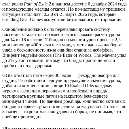
стал релиз
Path of Exile 2
в раннем доступе 6 декабря 2024 года
и последующие месяцы откатов. Но по-настоящему трешевой
ситуацией стал патч 0.2.0 от 21 марта 2026 года, который
Grinding Gear Games выпустили без должного тестирования.
Обновление должно было перебалансировать систему
пассивных талантов, но вместо этого сломало расчёт урона
для 14 из 18 классов. У билдов на молнии урон просел с 2,5
миллионов до 400 тысяч в секунду, у меты ядов — наоборот,
ушёл в бесконечность из-за ошибки стакинга дебаффов.
Винрейт эндгейм-боссов (The Eater of Worlds, The Maven) упал
до 3% у топ-гильдий, потому что билды просто не могли
пробить их пул здоровья.
GGG откатили патч через 36 часов — рекордно быстро для
студии. Разработчики вернули предыдущие значения урона,
добавили компенсацию в виде 10 Exalted Orbs каждому
игроку с активным персонажем и пообещали впредь
тестировать крупные патчи на закрытом beta-сервере
минимум 14 дней. По данным poe.ninja, количество активных
билдов в первые сутки после релиза патча упало с 45 тысяч до
8 тысяч — игроки массово удаляли сборки, не понимая, что
вообще происходит.