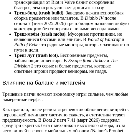
транскрибация от Riot и Valve банит оскорбления
быстрее, чем игрок успевает дописать фразу.
Треш-билд (trash build).
Заведомо нежизнеспособная
сборка предметов или талантов. В
Diablo IV
после
сезона 7 (зима 2025-2026) треш-билдом называли любую
конструкцию без синергии с новыми легендарками.
Треш-мобы (trash mobs).
Мусорные противники, не
являющиеся боссами или элитой. В
World of Warcraft
и
Path of Exile
это рядовые монстры, которых зачищают по
пути к цели.
Треш-лут (trash loot).
Бесполезные предметы,
забивающие инвентарь. В
Escape from Tarkov
и
The
Division 2
это серые и белые предметы, которые
опытные игроки продают вендорам, не глядя.
Влияние на баланс и метагейм
Трешевые патчи ломают экономику игры сильнее, чем любые
намеренные нерфы.
Как правило, после релиза «трешевого» обновления винрейты
персонажей начинают хаотично скакать, а статистика теряет
предсказуемость. В
Dota 2
патч 7.41 (март 2026) содержал
сразу три скрытых бага с механикой высотного обзора, из-за
чего винрейт героев с мобильным обзором (Nature’s Prophet,