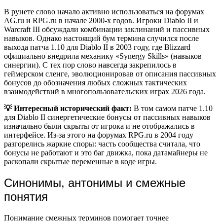
В рунете слово начало активно использоваться на форумах
AG.ru и RPG.ru в начале 2000-х годов. Игроки Diablo II и
Warcraft III обсуждали комбинации заклинаний и пассивных
навыков. Однако настоящий бум термина случился после
выхода патча 1.10 для Diablo II в 2003 году, где Blizzard
официально внедрила механику «Synergy Skills» (навыков
синергии). С тех пор слово навсегда закрепилось в
геймерском сленге, эволюционировав от описания пассивных
бонусов до обозначения любых сложных тактических
взаимодействий в многопользовательских играх 2026 года.
💡 Интересный исторический факт:
В том самом патче 1.10
для Diablo II синергетические бонусы от пассивных навыков
изначально были скрыты от игрока и не отображались в
интерфейсе. Из-за этого на форумах RPG.ru в 2004 году
разгорелись жаркие споры: часть сообщества считала, что
бонусы не работают и это баг движка, пока датамайнеры не
раскопали скрытые переменные в коде игры.
Синонимы, антонимы и смежные
понятия
Понимание смежных терминов помогает точнее