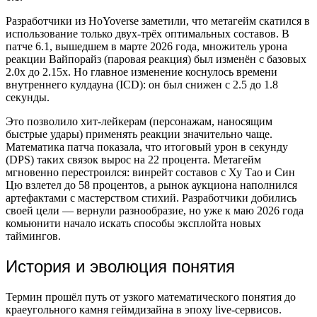
Разработчики из HoYoverse заметили, что метагейм скатился в
использование только двух-трёх оптимальных составов. В
патче 6.1, вышедшем в марте 2026 года, множитель урона
реакции Вайпорайз (паровая реакция) был изменён с базовых
2.0x до 2.15x. Но главное изменение коснулось времени
внутреннего кулдауна (ICD): он был снижен с 2.5 до 1.8
секунды.
Это позволило хит-лейкерам (персонажам, наносящим
быстрые удары) применять реакции значительно чаще.
Математика патча показала, что итоговый урон в секунду
(DPS) таких связок вырос на 22 процента. Метагейм
мгновенно перестроился: винрейт составов с Ху Тао и Син
Цю взлетел до 58 процентов, а рынок аукциона наполнился
артефактами с мастерством стихий. Разработчики добились
своей цели — вернули разнообразие, но уже к маю 2026 года
комьюнити начало искать способы эксплойта новых
таймингов.
История и эволюция понятия
Термин прошёл путь от узкого математического понятия до
краеугольного камня геймдизайна в эпоху live-сервисов.