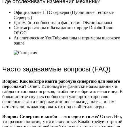
Где отслеживать изменения механик?
Официальные ПТС-серверы (Публичные Тестовые
Серверы)
Датамайн-сообщества и фанатские Discord-каналы
Стат-агрегаторы и базы данных вроде Dotabuff или
OP.GG
Аналитические YouTube-каналы и стримеры высокого
ранга
Часто задаваемые вопросы (FAQ)
Вопрос: Как быстро найти рабочую синергию для нового
персонажа?
Ответ: Используйте фанатские базы данных и
гайды от топовых игроков, чтобы не изобретать велосипед. В
большинстве случаев сообщество уже протестировало
основные связки в первые дни после выхода патча, и вам
остаётся лишь адаптировать их под свой стиль игры.
Вопрос: Синергия и комбо — это одно и то же?
Ответ: Нет,
это разные понятия, хотя и связанные. Комбо требует строгой
последовательности действий от игрока, тогда как синергия