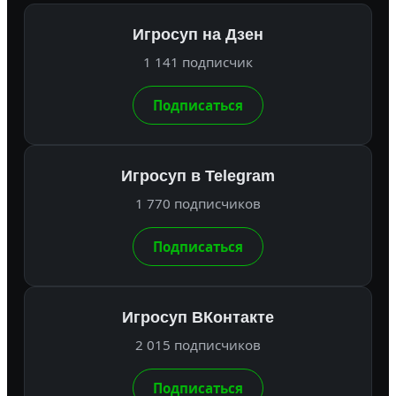
Игросуп на Дзен
1 141 подписчик
Подписаться
Игросуп в Telegram
1 770 подписчиков
Подписаться
Игросуп ВКонтакте
2 015 подписчиков
Подписаться