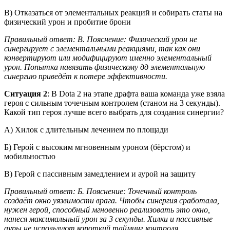
В) Отказаться от элементальных реакций и собирать статы на
физический урон и пробитие брони
Правильный ответ: В. Пояснение: Физический урон не
синергирует с элементальными реакциями, так как они
конвертируют или модифицируют именно элементальный
урон. Попытка навязать физическому дд элементальную
синергию приведёт к потере эффективности.
Ситуация 2
: В Dota 2 на этапе драфта ваша команда уже взяла
героя с сильным точечным контролем (станом на 3 секунды).
Какой тип героя лучше всего выбрать для создания синергии?
А) Хилок с длительным лечением по площади
Б) Герой с высоким мгновенным уроном (бёрстом) и
мобильностью
В) Герой с пассивным замедлением и аурой на защиту
Правильный ответ: Б. Пояснение: Точечный контроль
создаёт окно уязвимости врага. Чтобы синергия сработала,
нужен герой, способный мгновенно реализовать это окно,
нанеся максимальный урон за 3 секунды. Хилки и пассивные
ауры не используют короткий тайминг контроля.