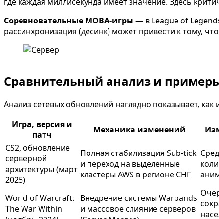
где каждая миллисекунда имеет значение. Здесь крити
Соревновательные MOBA-игры
— в League of Legend
рассинхронизация (десинк) может привести к тому, что
Сравнительный анализ и примеры
Анализ сетевых обновлений наглядно показывает, как
Игра, версия и
Механика изменений
Изм
патч
CS2, обновление
Полная стабилизация Sub-tick
Сред
серверной
и переход на выделенные
коли
архитектуры (март
кластеры AWS в регионе СНГ
аним
2025)
Очер
World of Warcraft:
Внедрение системы Warbands
сокр
The War Within
и массовое слияние серверов
насе