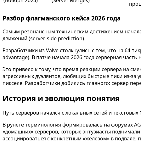
(ноябрь 2024)
(Server Merges)
про
Разбор флагманского кейса 2026 года
Самым резонансным техническим достижением начала 2
движений (server-side prediction).
Разработчики из Valve столкнулись с тем, что на 64-
advantage). В патче начала 2026 года серверная часть
Это привело к тому, что время реакции сервера на сме
агрессивных дуэлянтов, любящих быстрые пики из-за у
пикселе. Разработчики добились главного: сервер пер
История и эволюция понятия
Путь серверов начался с локальных сетей и текстовы
В рунете терминология формировалась на форумах AG.ru 
«домашних» серверов, которые энтузиасты поднимали н
ассоциироваться с конкретным «железом» в подвале, п