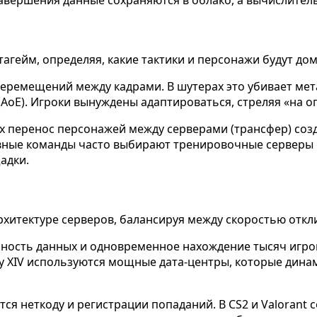
агейм, определяя, какие тактики и персонажи будут до
 перемещений между кадрами. В шутерах это убивает мет
AoE). Игроки вынуждены адаптироваться, стреляя «на 
х перенос персонажей между серверами (трансфер) соз
ивные команды часто выбирают тренировочные серверы
адки.
рхитектуре серверов, балансируя между скоростью отк
нность данных и одновременное нахождение тысяч игро
tasy XIV используются мощные дата-центры, которые ди
я неткоду и регистрации попаданий. В CS2 и Valorant 