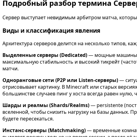
Подробный разбор термина Серве
Сервер выступает невидимым арбитром матча, который
Виды и классификация явления
Архитектура серверов делится на несколько типов, ка
Выделенные серверы (Dedicated)
— мощные машины, р
максимальную стабильность и высокий тикрейт (часто
матчи.
Одноранговые сети (P2P или Listen-серверы)
— ситуа
отрисовывает картинку. В Minecraft или старых версиях
большинстве случаев пинг у хоста всегда равен нулю, 
Шарды и реалмы (Shards/Realms)
— persistente (пос
вселенной, чтобы снизить нагрузку на базы данных. Пр
будете пересекаться.
Инстанс-серверы (Matchmaking)
— временные комнаты
выделяет ресурсы только на время сессии, а после е