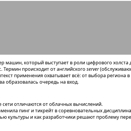
ер в играх: понятное определение,
р машин, который выступает в роли цифрового холста д
с. Термин происходит от английского
server
(обслуживающ
нтекст применения охватывает всё: от выбора региона в
ова образовалась очередь на вход.
е сети отличаются от облачных вычислений.
изменила пинг и тикрейт в соревновательных дисциплина
стью культуры и как разработчики решают проблему пере