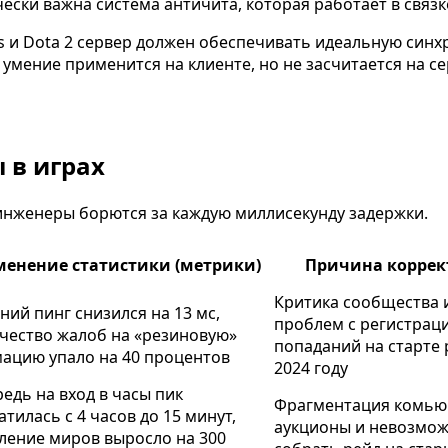
чески важна система античита, которая работает в связ
s и Dota 2 сервер должен обеспечивать идеальную синх
 умение применится на клиенте, но не засчитается на с
 в играх
 инженеры борются за каждую миллисекунду задержки.
енение статистики (метрики)
Причина коррек
Критика сообщества 
ний пинг снизился на 13 мс,
проблем с регистрац
чество жалоб на «резиновую»
попаданий на старте 
ацию упало на 40 процентов
2024 году
едь на вход в часы пик
Фрагментация комьюн
атилась с 4 часов до 15 минут,
аукционы и невозмо
ление миров выросло на 300