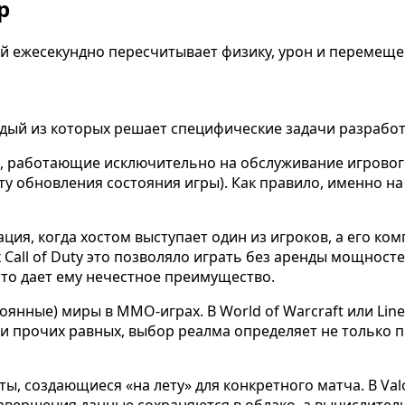
р
 ежесекундно пересчитывает физику, урон и перемещен
ждый из которых решает специфические задачи разрабо
аботающие исключительно на обслуживание игрового п
ту обновления состояния игры). Как правило, именно н
ция, когда хостом выступает один из игроков, а его 
 Call of Duty это позволяло играть без аренды мощносте
что дает ему нечестное преимущество.
тоянные) миры в MMO-играх. В World of Warcraft или Lin
и прочих равных, выбор реалма определяет не только пи
, создающиеся «на лету» для конкретного матча. В Valo
ё завершения данные сохраняются в облако, а вычислит