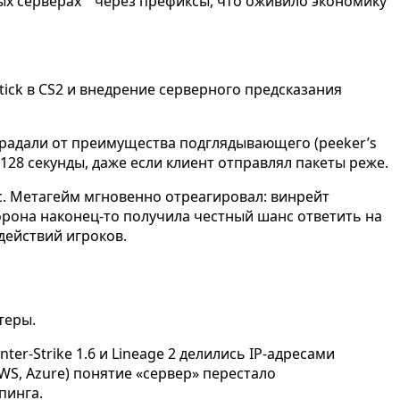
ых серверах
через префиксы, что оживило экономику
ick в CS2 и внедрение серверного предсказания
страдали от преимущества подглядывающего (peeker’s
128 секунды, даже если клиент отправлял пакеты реже.
мс. Метагейм мгновенно отреагировал: винрейт
орона наконец-то получила честный шанс ответить на
действий игроков.
теры.
er-Strike 1.6 и Lineage 2 делились IP-адресами
WS, Azure) понятие «сервер» перестало
пинга.