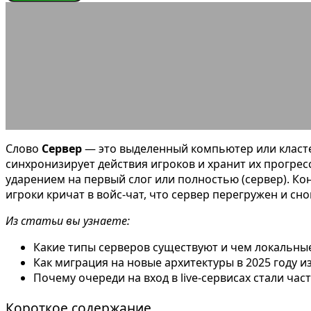
СЛОВАРЬ ГЕЙМЕРА
Что такое Серв
29.06.2026
АВТОР ANA_EDITOR
КОММЕНТАРИЕВ НЕТ
Слово
Сервер
— это выделенный компьютер или класте
синхронизирует действия игроков и хранит их прогрес
ударением на первый слог или полностью (сервер). Ко
игроки кричат в войс-чат, что сервер перегружен и сн
Из статьи вы узнаете:
Какие типы серверов существуют и чем локальны
Как миграция на новые архитектуры в 2025 году 
Почему очереди на вход в live-сервисах стали ча
Короткое содержание