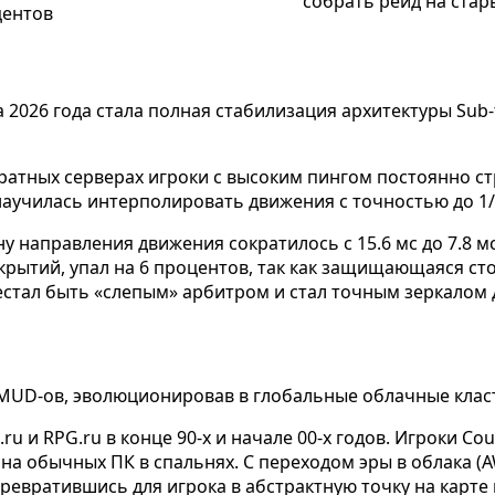
собрать рейд на стар
центов
026 года стала полная стабилизация архитектуры Sub-t
тикратных серверах игроки с высоким пингом постоянно 
 научилась интерполировать движения с точностью до 1/
ну направления движения сократилось с 15.6 мс до 7.8 
крытий, упал на 6 процентов, так как защищающаяся ст
естал быть «слепым» арбитром и стал точным зеркалом 
х MUD-ов, эволюционировав в глобальные облачные клас
и RPG.ru в конце 90-х и начале 00-х годов. Игроки Count
а обычных ПК в спальнях. С переходом эры в облака (A
ревратившись для игрока в абстрактную точку на карте 