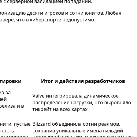
ке с серверной валидацией попаданий.
ронизацию десяти игроков и сотни юнитов. Любая
ервере, что в киберспорте недопустимо.
тировки
Итог и действия разработчиков
из-за
Valve интегрировала динамическое
ией
распределение нагрузки, что выровняло
релиза и в
тикрейт на всех картах
ити, пустые
Blizzard объединила сотни реалмов,
жность
сохранив уникальные имена гильдий