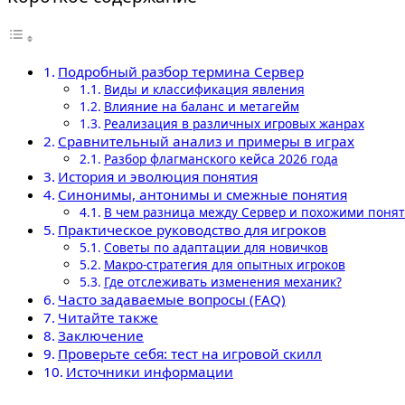
Подробный разбор термина Сервер
Виды и классификация явления
Влияние на баланс и метагейм
Реализация в различных игровых жанрах
Сравнительный анализ и примеры в играх
Разбор флагманского кейса 2026 года
История и эволюция понятия
Синонимы, антонимы и смежные понятия
В чем разница между Сервер и похожими поня
Практическое руководство для игроков
Советы по адаптации для новичков
Макро-стратегия для опытных игроков
Где отслеживать изменения механик?
Часто задаваемые вопросы (FAQ)
Читайте также
Заключение
Проверьте себя: тест на игровой скилл
Источники информации