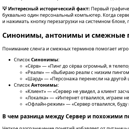
💡 Интересный исторический факт:
Первый графичес
буквально один персональный компьютер. Когда сервер
и нажимать кнопку перезагрузки на системном блоке, 
Синонимы, антонимы и смежные 
Понимание сленга и смежных терминов помогает игрок
Список
Синонимы
:
«Сёрв» — «Пинг до сёрва огромный, я телеп
«Реалм» — «Выбираю реалм с низким пингом,
«Шард» — «Персонажа перенесли на другой ш
Список
Антонимы
:
«Клиент» — «Сервер не увидел, а клиент засч
«Локалка» — «Интернет отвалился, играем не п
«Офлайн-режим» — «Сервер отвалился, буду
В чем разница между Сервер и похожими 
Четкое разграничение понятий избавляет от путаницы