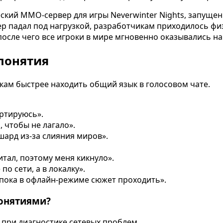
кий MMO-сервер для игры Neverwinter Nights, запущенн
 падал под нагрузкой, разработчикам приходилось физи
после чего все игроки в мире мгновенно оказывались на
понятия
ам быстрее находить общий язык в голосовом чате.
ортируюсь».
 чтобы не лагало».
ард из-за слияния миров».
итал, поэтому меня кикнуло».
о сети, а в локалку».
 пока в офлайн-режиме сюжет проходить».
понятиями?
 при диагностике сетевых проблем.