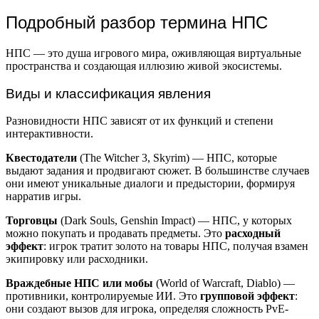
Подробный разбор термина НПС
НПС — это душа игрового мира, оживляющая виртуальные
пространства и создающая иллюзию живой экосистемы.
Виды и классификация явления
Разновидности НПС зависят от их функций и степени
интерактивности.
Квестодатели
(The Witcher 3, Skyrim) — НПС, которые
выдают задания и продвигают сюжет. В большинстве случаев
они имеют уникальные диалоги и предыстории, формируя
нарратив игры.
Торговцы
(Dark Souls, Genshin Impact) — НПС, у которых
можно покупать и продавать предметы. Это
расходный
эффект
: игрок тратит золото на товары НПС, получая взамен
экипировку или расходники.
Враждебные НПС или мобы
(World of Warcraft, Diablo) —
противники, контролируемые ИИ. Это
групповой эффект
:
они создают вызов для игрока, определяя сложность PvE-