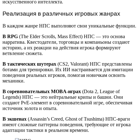
искусственного интеллекта.
Реализация в различных игровых жанрах
В каждом жанре НПС выполняют свои уникальные функции.
В RPG
(The Elder Scrolls, Mass Effect) НПС — это основа
нарратива. Квестодатели, торговцы и компаньоны создают
историю, а их реакции на действия игрока формируют
ветвление сюжета.
В тактических шутерах
(CS2, Valorant) НПС представлены
ботами для тренировки. Их ИИ настраивается для имитации
поведения реальных игроков, помогая новичкам освоить
механики.
В соревновательных MOBA-играх
(Dota 2, League of
Legends) НПС — это нейтральные крипы и башни. Они
создают PvE-элемент в соревновательной игре, обеспечивая
источник золота и опыта.
В экшенах
(Assassin’s Creed, Ghost of Tsushima) НПС-враги
имеют сложные паттерны поведения, требующие от игрока
адаптации тактики в реальном времени.