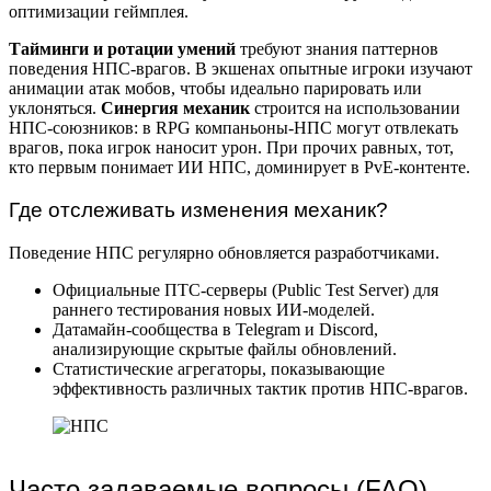
оптимизации геймплея.
Тайминги и ротации умений
требуют знания паттернов
поведения НПС-врагов. В экшенах опытные игроки изучают
анимации атак мобов, чтобы идеально парировать или
уклоняться.
Синергия механик
строится на использовании
НПС-союзников: в RPG компаньоны-НПС могут отвлекать
врагов, пока игрок наносит урон. При прочих равных, тот,
кто первым понимает ИИ НПС, доминирует в PvE-контенте.
Где отслеживать изменения механик?
Поведение НПС регулярно обновляется разработчиками.
Официальные ПТС-серверы (Public Test Server) для
раннего тестирования новых ИИ-моделей.
Датамайн-сообщества в Telegram и Discord,
анализирующие скрытые файлы обновлений.
Статистические агрегаторы, показывающие
эффективность различных тактик против НПС-врагов.
Часто задаваемые вопросы (FAQ)