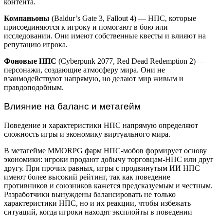
контента.
Компаньоны
(Baldur’s Gate 3, Fallout 4) — НПС, которые
присоединяются к игроку и помогают в бою или
исследовании. Они имеют собственные квесты и влияют на
репутацию игрока.
Фоновые НПС
(Cyberpunk 2077, Red Dead Redemption 2) —
персонажи, создающие атмосферу мира. Они не
взаимодействуют напрямую, но делают мир живым и
правдоподобным.
Влияние на баланс и метагейм
Поведение и характеристики НПС напрямую определяют
сложность игры и экономику виртуального мира.
В метагейме MMORPG фарм НПС-мобов формирует основу
экономики: игроки продают добычу торговцам-НПС или друг
другу. При прочих равных, игры с продвинутым ИИ НПС
имеют более высокий рейтинг, так как поведение
противников и союзников кажется предсказуемым и честным.
Разработчики вынуждены балансировать не только
характеристики НПС, но и их реакции, чтобы избежать
ситуаций, когда игроки находят эксплойты в поведении