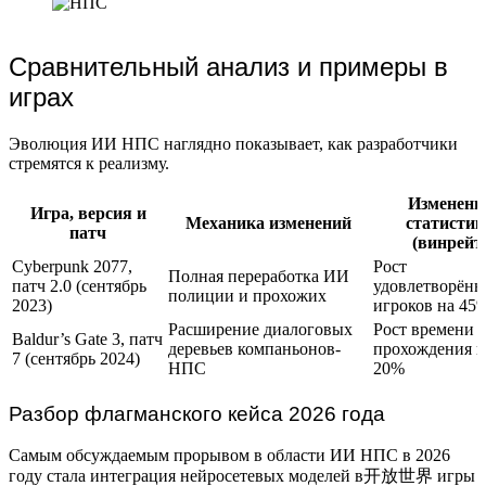
Сравнительный анализ и примеры в
играх
Эволюция ИИ НПС наглядно показывает, как разработчики
стремятся к реализму.
Изменени
Игра, версия и
Механика изменений
статистик
патч
(винрейт
Cyberpunk 2077,
Рост
Полная переработка ИИ
патч 2.0 (сентябрь
удовлетворённ
полиции и прохожих
2023)
игроков на 45
Расширение диалоговых
Рост времени
Baldur’s Gate 3, патч
деревьев компаньонов-
прохождения н
7 (сентябрь 2024)
НПС
20%
Разбор флагманского кейса 2026 года
Самым обсуждаемым прорывом в области ИИ НПС в 2026
году стала интеграция нейросетевых моделей в开放世界 игры