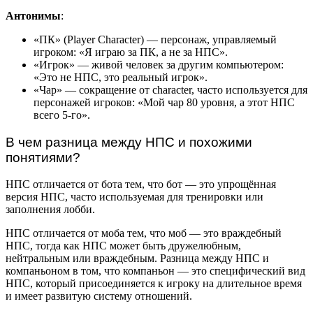
Антонимы
:
«ПК» (Player Character) — персонаж, управляемый
игроком: «Я играю за ПК, а не за НПС».
«Игрок» — живой человек за другим компьютером:
«Это не НПС, это реальный игрок».
«Чар» — сокращение от character, часто используется для
персонажей игроков: «Мой чар 80 уровня, а этот НПС
всего 5-го».
В чем разница между НПС и похожими
понятиями?
НПС отличается от бота тем, что бот — это упрощённая
версия НПС, часто используемая для тренировки или
заполнения лобби.
НПС отличается от моба тем, что моб — это враждебный
НПС, тогда как НПС может быть дружелюбным,
нейтральным или враждебным. Разница между НПС и
компаньоном в том, что компаньон — это специфический вид
НПС, который присоединяется к игроку на длительное время
и имеет развитую систему отношений.