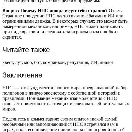
разблокирует доступ к более редким предметам.
Вопрос: Почему НПС иногда ведут себя странно?
Ответ:
Странное поведение НПС часто связано с багами в ИИ или
ограничениями движка. В некоторых случаях это может быть
намеренной механикой, например, НПС может паниковать
при виде врагов или следовать за игроком из-за ошибки в
скриптах.
Читайте также
квест, лут, моб, бот, компаньон, репутация, ИИ, диалог
Заключение
НПС — это фундамент игрового мира, превращающий набор
полигонов в живую экосистему с собственной историей и
правилами. Понимание механик взаимодействия с НПС
отделяет новичков от настоящих исследователей виртуальных
миров.
Поделитесь в комментариях своим опытом: какой самый
необычный или запоминающийся НПС встречался вам в
играх, и как его поведение повлияло на ваш игровой опыт?