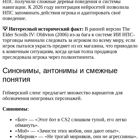
НПС получили сложные деревья поведения и системы
навигации. К 2026 году интеграция нейросетей позволила
НПС запоминать действия игрока и адаптировать своё
поведение.
💡 Интересный исторический факт:
В ранней версии The
Elder Scrolls IV: Oblivion (2006) из-за бага в системе ИИ НПС-
торговцы начинали следовать за игроком по всему миру, если
игрок пытался украсть предмет из их магазина, что приводило
к комичным ситуациям, когда целая толпа продавцов
преследовала игрока через полконтинента.
Синонимы, антонимы и смежные
понятия
Геймерский сленг предлагает множество вариантов для
обозначения неигровых персонажей.
Синонимы
:
«Бот» — «Этот бот в CS2 слишком тупой, его легко
обмануть».
«Моб» — «Зачисти этих мобов, они дают опыт».
«Мирняк» — «Не трогай мирняков, они не агрессивны».