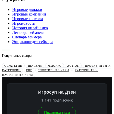
Игровые движки
Игровые компании
Игровые консоли
Игроновости
История онлайн игр
Легенды геймдева
Словарь геймера
Энциклопедия геймера
Популярные жанры
СТРАТЕГИИ
ШУТЕРЫ
MMORPG
ACTION
ПРОЧИЕ ИГРЫ И
КАТЕГОРИИ
РПГ
СПОРТИВНЫЕ ИГРЫ
КАРТОЧНЫЕ И
НАСТОЛЬНЫЕ ИГРЫ
Игросуп на Дзен
1 141 подписчик
Подписаться