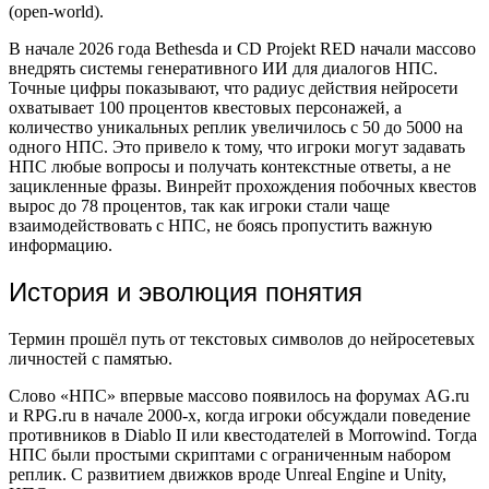
(open-world).
В начале 2026 года Bethesda и CD Projekt RED начали массово
внедрять системы генеративного ИИ для диалогов НПС.
Точные цифры показывают, что радиус действия нейросети
охватывает 100 процентов квестовых персонажей, а
количество уникальных реплик увеличилось с 50 до 5000 на
одного НПС. Это привело к тому, что игроки могут задавать
НПС любые вопросы и получать контекстные ответы, а не
зацикленные фразы. Винрейт прохождения побочных квестов
вырос до 78 процентов, так как игроки стали чаще
взаимодействовать с НПС, не боясь пропустить важную
информацию.
История и эволюция понятия
Термин прошёл путь от текстовых символов до нейросетевых
личностей с памятью.
Слово «НПС» впервые массово появилось на форумах AG.ru
и RPG.ru в начале 2000-х, когда игроки обсуждали поведение
противников в Diablo II или квестодателей в Morrowind. Тогда
НПС были простыми скриптами с ограниченным набором
реплик. С развитием движков вроде Unreal Engine и Unity,