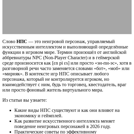
виды
09.07.2026
АВТОР ANA_EDITOR
КОММЕНТАРИЕВ НЕТ
Слово
НПС
— это неигровой персонаж, управляемый
искусственным интеллектом и выполняющий определённые
функции в игровом мире. Термин произошёл от английской
аббревиатуры NPC (Non-Player Character) и в геймерской
среде произносится как [ɛn pi ɛs] или просто «эн-пи-эс», хотя в
разговорной речи часто заменяется словами «бот», «моб» или
«мирняк». В контексте игр НПС описывает любого
персонажа, который не контролируется игроком, но
взаимодействует с ним, будь то торговец, квестодатель, враг
или просто фоновый житель виртуального мира.
Из статьи вы узнаете:
Какие виды НПС существуют и как они влияют на
экономику и геймплей.
Как развитие искусственного интеллекта меняет
поведение неигровых персонажей в 2026 году.
Практические советы по эффективному