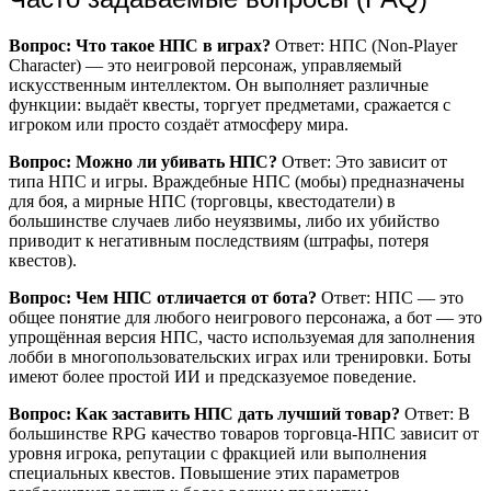
Вопрос: Что такое НПС в играх?
Ответ: НПС (Non-Player
Character) — это неигровой персонаж, управляемый
искусственным интеллектом. Он выполняет различные
функции: выдаёт квесты, торгует предметами, сражается с
игроком или просто создаёт атмосферу мира.
Вопрос: Можно ли убивать НПС?
Ответ: Это зависит от
типа НПС и игры. Враждебные НПС (мобы) предназначены
для боя, а мирные НПС (торговцы, квестодатели) в
большинстве случаев либо неуязвимы, либо их убийство
приводит к негативным последствиям (штрафы, потеря
квестов).
Вопрос: Чем НПС отличается от бота?
Ответ: НПС — это
общее понятие для любого неигрового персонажа, а бот — это
упрощённая версия НПС, часто используемая для заполнения
лобби в многопользовательских играх или тренировки. Боты
имеют более простой ИИ и предсказуемое поведение.
Вопрос: Как заставить НПС дать лучший товар?
Ответ: В
большинстве RPG качество товаров торговца-НПС зависит от
уровня игрока, репутации с фракцией или выполнения
специальных квестов. Повышение этих параметров