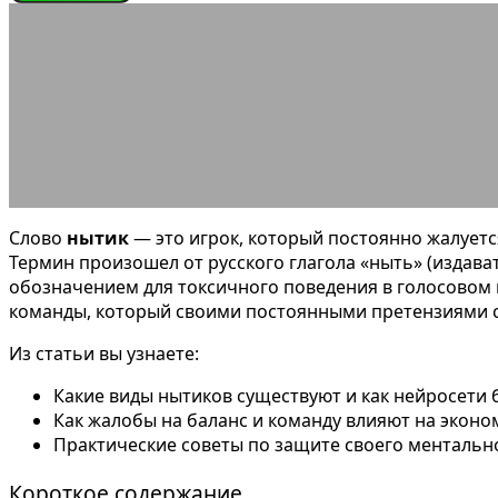
СЛОВАРЬ ГЕЙМЕРА
Что такое Ныти
09.07.2026
АВТОР ANA_EDITOR
КОММЕНТАРИЕВ НЕТ
Слово
нытик
— это игрок, который постоянно жалует
Термин произошел от русского глагола «ныть» (издават
обозначением для токсичного поведения в голосовом и
команды, который своими постоянными претензиями с
Из статьи вы узнаете:
Какие виды нытиков существуют и как нейросети б
Как жалобы на баланс и команду влияют на эконо
Практические советы по защите своего ментальн
Короткое содержание