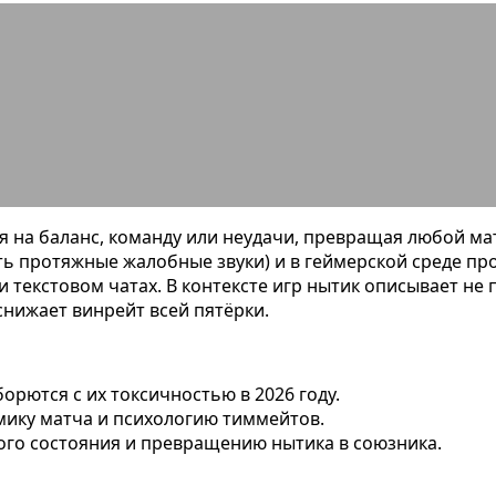
к в играх: понятное определение,
ся на баланс, команду или неудачи, превращая любой м
ь протяжные жалобные звуки) и в геймерской среде произ
 текстовом чатах. В контексте игр нытик описывает не 
нижает винрейт всей пятёрки.
орются с их токсичностью в 2026 году.
мику матча и психологию тиммейтов.
ого состояния и превращению нытика в союзника.