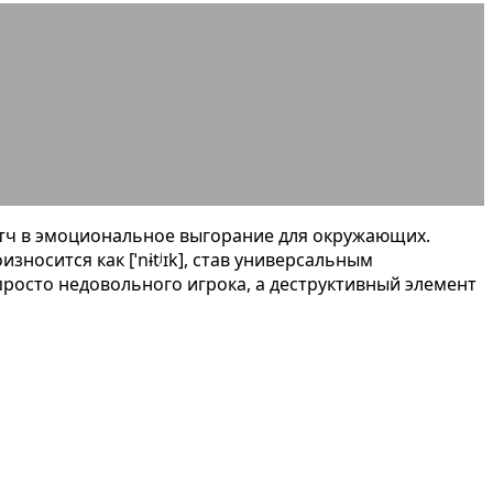
 примеры и виды
атч в эмоциональное выгорание для окружающих.
носится как [ˈnɨtʲɪk], став универсальным
просто недовольного игрока, а деструктивный элемент