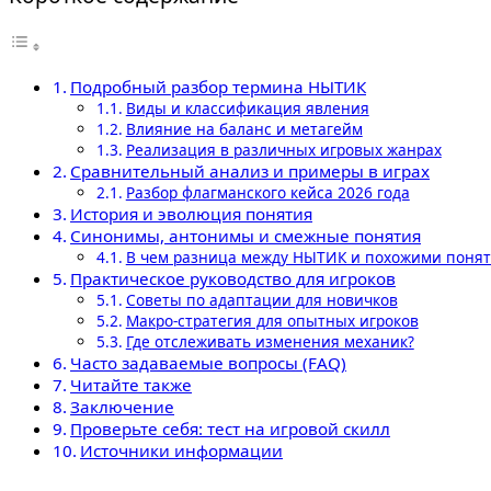
Подробный разбор термина НЫТИК
Виды и классификация явления
Влияние на баланс и метагейм
Реализация в различных игровых жанрах
Сравнительный анализ и примеры в играх
Разбор флагманского кейса 2026 года
История и эволюция понятия
Синонимы, антонимы и смежные понятия
В чем разница между НЫТИК и похожими поня
Практическое руководство для игроков
Советы по адаптации для новичков
Макро-стратегия для опытных игроков
Где отслеживать изменения механик?
Часто задаваемые вопросы (FAQ)
Читайте также
Заключение
Проверьте себя: тест на игровой скилл
Источники информации