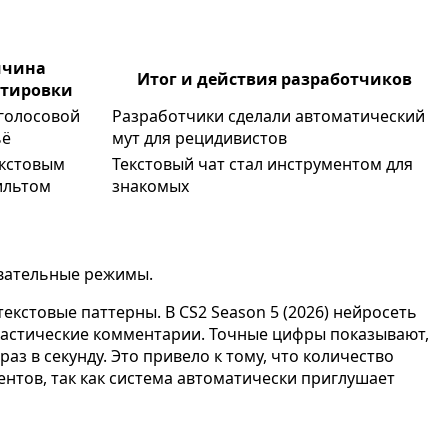
ичина
Итог и действия разработчиков
ктировки
голосовой
Разработчики сделали автоматический
ьё
мут для рецидивистов
екстовым
Текстовый чат стал инструментом для
ильтом
знакомых
овательные режимы.
екстовые паттерны. В CS2 Season 5 (2026) нейросеть
ркастические комментарии. Точные цифры показывают,
аз в секунду. Это привело к тому, что количество
ентов, так как система автоматически приглушает