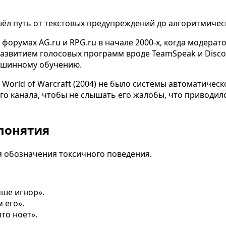
ёл путь от текстовых предупреждений до алгоритмичес
 форумах AG.ru и RPG.ru в начале 2000-х, когда модера
 С развитием голосовых программ вроде TeamSpeak и Disco
машинному обучению.
World of Warcraft (2004) не было системы автоматическо
о канала, чтобы не слышать его жалобы, что приводило
понятия
я обозначения токсичного поведения.
чше игнор».
 его».
что ноет».