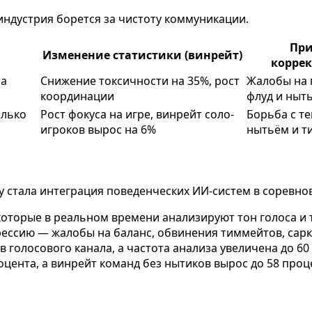
индустрия борется за чистоту коммуникации.
Пр
Изменение статистики (винрейт)
корре
ра
Снижение токсичности на 35%, рост
Жалобы на 
координации
флуд и ныт
олько
Рост фокуса на игре, винрейт соло-
Борьба с т
игроков вырос на 6%
нытьём и т
у стала интеграция поведенческих ИИ-систем в соревн
которые в реальном времени анализируют тон голоса и т
грессию — жалобы на баланс, обвинения тиммейтов, са
голосового канала, а частота анализа увеличена до 60 р
цента, а винрейт команд без нытиков вырос до 58 проц