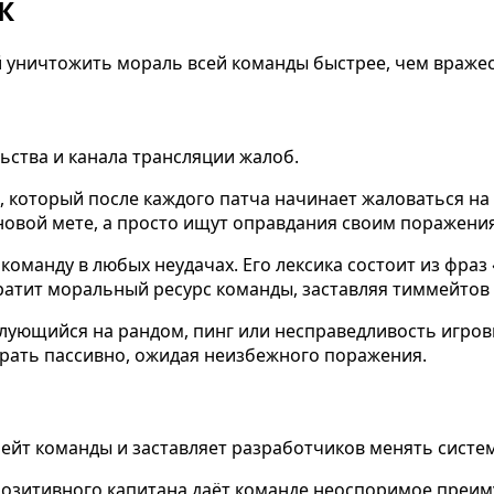
К
 уничтожить мораль всей команды быстрее, чем вражеск
ьства и канала трансляции жалоб.
ок, который после каждого патча начинает жаловаться н
 новой мете, а просто ищут оправдания своим поражени
команду в любых неудачах. Его лексика состоит из фраз
тратит моральный ресурс команды, заставляя тиммейтов 
 жалующийся на рандом, пинг или несправедливость игро
грать пассивно, ожидая неизбежного поражения.
ейт команды и заставляет разработчиков менять систе
 позитивного капитана даёт команде неоспоримое преи