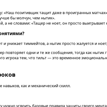
: «Наш позитивщик тащит даже в проигранных матчах»
Лучше бы молчун, чем нытик».
 а не словами: «Тащер не ноет, он просто выигрывает 
онятиями?
ет и унижает тиммейтов, а нытик просто жалуется и ное
р повторяет одни и те же сообщения, тогда как нытик г
го игрока тем, что тильт — это временное эмоциональн
роков
 навыков, как и механический скилл.
ку нужно усвоить базовые правила защиты своего мента