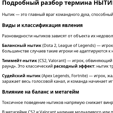
Подробный разбор термина НЫТИ
Нытик — это главный враг командного духа, способный
Виды и классификация явления
Разновидности нытиков зависят от объекта их недовол
Балансный нытик
(Dota 2, League of Legends) — игр
большинстве случаев такие игроки не адаптируются к
Тиммейт-нытик
(CS2, Valorant) — игрок, обвиняющий 
раунд». Это классический
расходный эффект
: нытик 
Судейский нытик
(Apex Legends, Fortnite) — игрок,
заражает весь голосовой канал, и команда начинает и
Влияние на баланс и метагейм
Токсичное поведение нытиков напрямую снижает винр
В метагейме CS2 и Valorant наличие молчаливого или