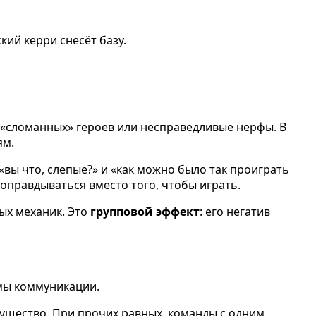
ий керри снесёт базу.
а «сломанных» героев или несправедливые нерфы. В
ям.
 «вы что, слепые?» и «как можно было так проиграть
оправдываться вместо того, чтобы играть.
вых механик. Это
групповой эффект
: его негатив
мы коммуникации.
мущество. При прочих равных, команды с одним