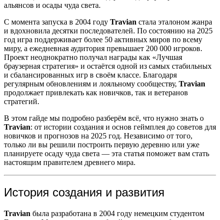
альянсов и осады чуда света.
С момента запуска в 2004 году
Travian
стала эталоном жанра
и вдохновила десятки последователей. По состоянию на 2025
год игра поддерживает более 50 активных миров по всему
миру, а ежедневная аудитория превышает 200 000 игроков.
Проект неоднократно получал награды как «Лучшая
браузерная стратегия» и остаётся одной из самых стабильных
и сбалансированных игр в своём классе. Благодаря
регулярным обновлениям и лояльному сообществу,
Travian
продолжает привлекать как новичков, так и ветеранов
стратегий.
В этом гайде мы подробно разберём всё, что нужно знать о
Travian
: от истории создания и основ геймплея до советов для
новичков и прогнозов на 2025 год. Независимо от того,
только ли вы решили построить первую деревню или уже
планируете осаду чуда света — эта статья поможет вам стать
настоящим правителем древнего мира.
История создания и развития
Travian
была разработана в 2004 году немецким студентом