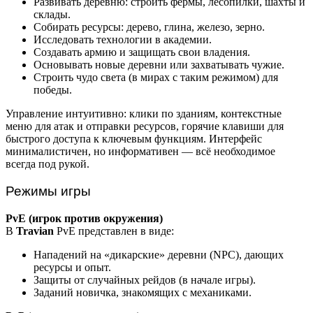
Развивать деревню: строить фермы, лесопилки, шахты и
склады.
Собирать ресурсы: дерево, глина, железо, зерно.
Исследовать технологии в академии.
Создавать армию и защищать свои владения.
Основывать новые деревни или захватывать чужие.
Строить чудо света (в мирах с таким режимом) для
победы.
Управление интуитивно: клики по зданиям, контекстные
меню для атак и отправки ресурсов, горячие клавиши для
быстрого доступа к ключевым функциям. Интерфейс
минималистичен, но информативен — всё необходимое
всегда под рукой.
Режимы игры
PvE (игрок против окружения)
В
Travian
PvE представлен в виде:
Нападений на «дикарские» деревни (NPC), дающих
ресурсы и опыт.
Защиты от случайных рейдов (в начале игры).
Заданий новичка, знакомящих с механиками.