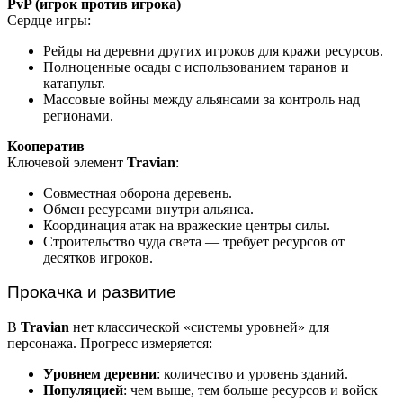
PvP (игрок против игрока)
Сердце игры:
Рейды на деревни других игроков для кражи ресурсов.
Полноценные осады с использованием таранов и
катапульт.
Массовые войны между альянсами за контроль над
регионами.
Кооператив
Ключевой элемент
Travian
:
Совместная оборона деревень.
Обмен ресурсами внутри альянса.
Координация атак на вражеские центры силы.
Строительство чуда света — требует ресурсов от
десятков игроков.
Прокачка и развитие
В
Travian
нет классической «системы уровней» для
персонажа. Прогресс измеряется:
Уровнем деревни
: количество и уровень зданий.
Популяцией
: чем выше, тем больше ресурсов и войск