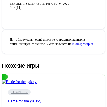
ГЕЙМЕР. ПУБЛИКУЕТ ИГРЫ С 09.04.2020
5,0
(11)
При обнаружении ошибки или не корректных данных в
описании игры, сообщите нам пожалуйста на
info@igrosup.ru
Похожие игры
СТРАТЕГИИ
Battle for the galaxy