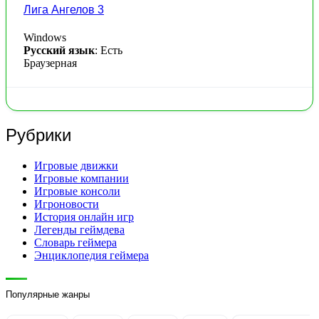
Лига Ангелов 3
Windows
Русский язык
: Есть
Браузерная
Рубрики
Игровые движки
Игровые компании
Игровые консоли
Игроновости
История онлайн игр
Легенды геймдева
Словарь геймера
Энциклопедия геймера
Популярные жанры