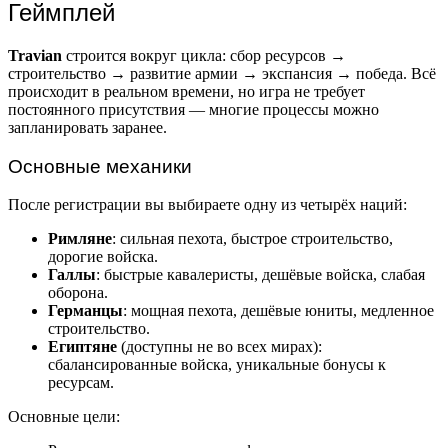
Геймплей
Travian
строится вокруг цикла: сбор ресурсов →
строительство → развитие армии → экспансия → победа. Всё
происходит в реальном времени, но игра не требует
постоянного присутствия — многие процессы можно
запланировать заранее.
Основные механики
После регистрации вы выбираете одну из четырёх наций:
Римляне
: сильная пехота, быстрое строительство,
дорогие войска.
Галлы
: быстрые кавалеристы, дешёвые войска, слабая
оборона.
Германцы
: мощная пехота, дешёвые юниты, медленное
строительство.
Египтяне
(доступны не во всех мирах):
сбалансированные войска, уникальные бонусы к
ресурсам.
Основные цели: