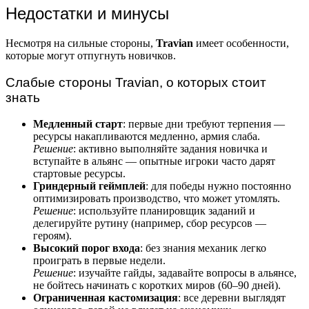
Недостатки и минусы
Несмотря на сильные стороны,
Travian
имеет особенности,
которые могут отпугнуть новичков.
Слабые стороны Travian, о которых стоит
знать
Медленный старт
: первые дни требуют терпения —
ресурсы накапливаются медленно, армия слаба.
Решение
: активно выполняйте задания новичка и
вступайте в альянс — опытные игроки часто дарят
стартовые ресурсы.
Гриндерный геймплей
: для победы нужно постоянно
оптимизировать производство, что может утомлять.
Решение
: используйте планировщик заданий и
делегируйте рутину (например, сбор ресурсов —
героям).
Высокий порог входа
: без знания механик легко
проиграть в первые недели.
Решение
: изучайте гайды, задавайте вопросы в альянсе,
не бойтесь начинать с коротких миров (60–90 дней).
Ограниченная кастомизация
: все деревни выглядят