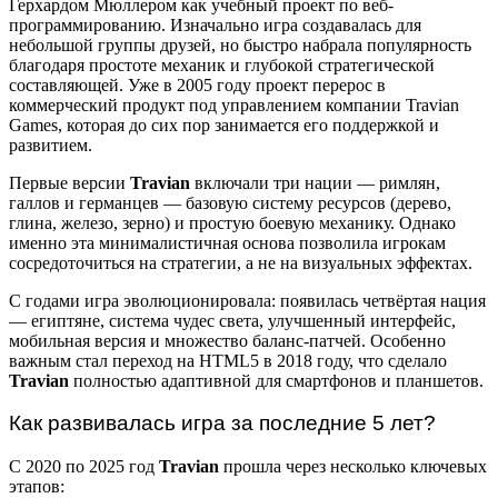
Герхардом Мюллером как учебный проект по веб-
программированию. Изначально игра создавалась для
небольшой группы друзей, но быстро набрала популярность
благодаря простоте механик и глубокой стратегической
составляющей. Уже в 2005 году проект перерос в
коммерческий продукт под управлением компании Travian
Games, которая до сих пор занимается его поддержкой и
развитием.
Первые версии
Travian
включали три нации — римлян,
галлов и германцев — базовую систему ресурсов (дерево,
глина, железо, зерно) и простую боевую механику. Однако
именно эта минималистичная основа позволила игрокам
сосредоточиться на стратегии, а не на визуальных эффектах.
С годами игра эволюционировала: появилась четвёртая нация
— египтяне, система чудес света, улучшенный интерфейс,
мобильная версия и множество баланс-патчей. Особенно
важным стал переход на HTML5 в 2018 году, что сделало
Travian
полностью адаптивной для смартфонов и планшетов.
Как развивалась игра за последние 5 лет?
С 2020 по 2025 год
Travian
прошла через несколько ключевых
этапов: