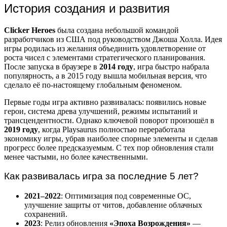
История создания и развития
Clicker Heroes
была создана небольшой командой
разработчиков из США под руководством Джоша Холла. Идея
игры родилась из желания объединить удовлетворение от
роста чисел с элементами стратегического планирования.
После запуска в браузере в
2014 году
, игра быстро набрала
популярность, а в 2015 году вышла мобильная версия, что
сделало её по-настоящему глобальным феноменом.
Первые годы игра активно развивалась: появились новые
герои, система древа улучшений, режимы испытаний и
трансцендентности. Однако ключевой поворот произошёл в
2019 году
, когда Playsaurus полностью переработала
экономику игры, убрав наиболее спорные элементы и сделав
прогресс более предсказуемым. С тех пор обновления стали
менее частыми, но более качественными.
Как развивалась игра за последние 5 лет?
2021–2022
: Оптимизация под современные ОС,
улучшение защиты от читов, добавление облачных
сохранений.
2023
: Релиз обновления
«Эпоха Возрождения»
—