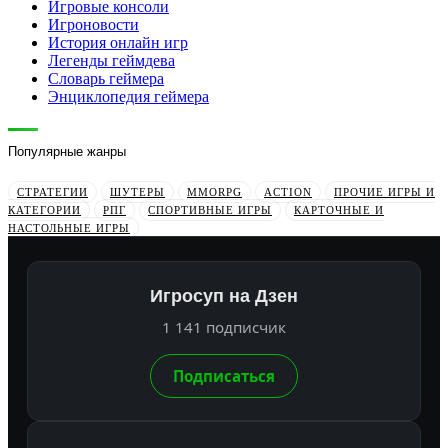
Игровые консоли
Игроновости
История онлайн игр
Легенды геймдева
Словарь геймера
Энциклопедия геймера
Популярные жанры
СТРАТЕГИИ
ШУТЕРЫ
MMORPG
ACTION
ПРОЧИЕ ИГРЫ И
КАТЕГОРИИ
РПГ
СПОРТИВНЫЕ ИГРЫ
КАРТОЧНЫЕ И
НАСТОЛЬНЫЕ ИГРЫ
Игросуп на Дзен
1 141 подписчик
Подписаться