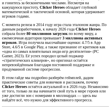
и гонитесь за бесконечными числами. Несмотря на
кажущуюся простоту,
Clicker Heroes
обладает глубокой
математической и тактической основой, которая удерживает
игроков годами.
С момента релиза в 2014 году игра стала эталоном жанра. По
данным разработчиков, к началу 2026 года
Clicker Heroes
собрала более
80 миллионов загрузок
по всему миру, а
ежемесячная аудитория превышает
3 миллиона активных
игроков
. Игра получила высочайшие оценки: 4.7/5 в App
Store, 4.6/5 в Google Play, а также признание от критиков как
«одна из самых влиятельных инди-игр десятилетия» (PC
Gamer, 2023). Её успех породил целый поджанр
«стратегических кликеров», но оригинал остаётся
непревзойдённым благодаря постоянной поддержке и
продуманной системе прогрессии.
В этом гайде мы подробно разберём геймплей, дадим
практические советы для новичков и расскажем, почему
Clicker Heroes
остаётся актуальной и в 2026 году. Независимо
от того, только ли вы начинаете свой путь в мире героев или
уже достигли зон с номерами в миллиардах — здесь вы
найдёте всё, что нужно для эффективного прогресса.