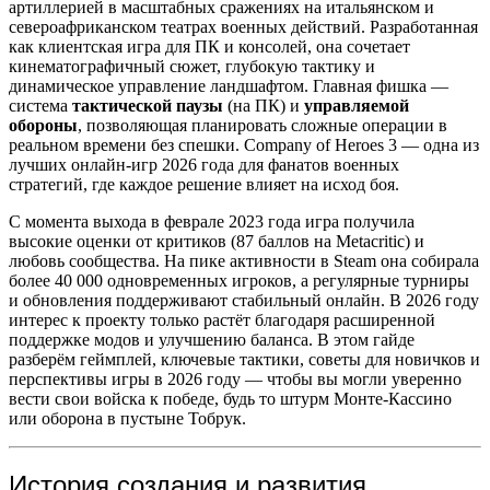
артиллерией в масштабных сражениях на итальянском и
североафриканском театрах военных действий. Разработанная
как клиентская игра для ПК и консолей, она сочетает
кинематографичный сюжет, глубокую тактику и
динамическое управление ландшафтом. Главная фишка —
система
тактической паузы
(на ПК) и
управляемой
обороны
, позволяющая планировать сложные операции в
реальном времени без спешки. Company of Heroes 3 — одна из
лучших онлайн-игр 2026 года для фанатов военных
стратегий, где каждое решение влияет на исход боя.
С момента выхода в феврале 2023 года игра получила
высокие оценки от критиков (87 баллов на Metacritic) и
любовь сообщества. На пике активности в Steam она собирала
более 40 000 одновременных игроков, а регулярные турниры
и обновления поддерживают стабильный онлайн. В 2026 году
интерес к проекту только растёт благодаря расширенной
поддержке модов и улучшению баланса. В этом гайде
разберём геймплей, ключевые тактики, советы для новичков и
перспективы игры в 2026 году — чтобы вы могли уверенно
вести свои войска к победе, будь то штурм Монте-Кассино
или оборона в пустыне Тобрук.
История создания и развития