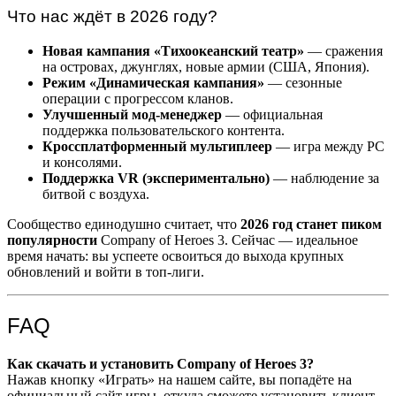
Что нас ждёт в 2026 году?
Новая кампания «Тихоокеанский театр»
— сражения
на островах, джунглях, новые армии (США, Япония).
Режим «Динамическая кампания»
— сезонные
операции с прогрессом кланов.
Улучшенный мод-менеджер
— официальная
поддержка пользовательского контента.
Кроссплатформенный мультиплеер
— игра между PC
и консолями.
Поддержка VR (экспериментально)
— наблюдение за
битвой с воздуха.
Сообщество единодушно считает, что
2026 год станет пиком
популярности
Company of Heroes 3. Сейчас — идеальное
время начать: вы успеете освоиться до выхода крупных
обновлений и войти в топ-лиги.
FAQ
Как скачать и установить Company of Heroes 3?
Нажав кнопку «Играть» на нашем сайте, вы попадёте на
официальный сайт игры, откуда сможете установить клиент