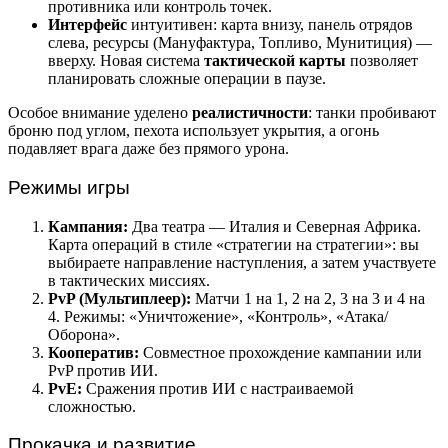
противника или контроль точек.
Интерфейс
интуитивен: карта внизу, панель отрядов
слева, ресурсы (Мануфактура, Топливо, Мунитиция) —
вверху. Новая система
тактической карты
позволяет
планировать сложные операции в паузе.
Особое внимание уделено
реалистичности
: танки пробивают
броню под углом, пехота использует укрытия, а огонь
подавляет врага даже без прямого урона.
Режимы игры
Кампания:
Два театра — Италия и Северная Африка.
Карта операций в стиле «стратегии на стратегии»: вы
выбираете направление наступления, а затем участвуете
в тактических миссиях.
PvP (Мультиплеер):
Матчи 1 на 1, 2 на 2, 3 на 3 и 4 на
4. Режимы: «Уничтожение», «Контроль», «Атака/
Оборона».
Кооператив:
Совместное прохождение кампании или
PvP против ИИ.
PvE:
Сражения против ИИ с настраиваемой
сложностью.
Прокачка и развитие