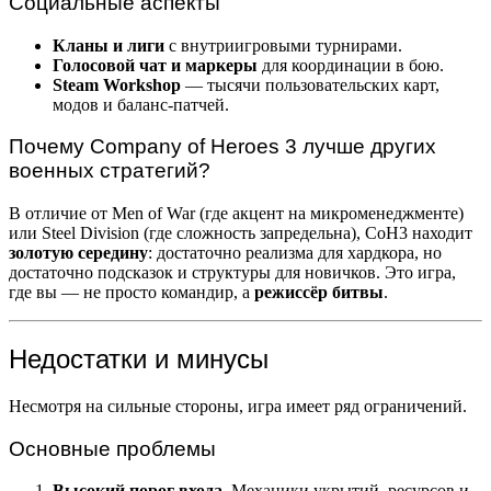
Социальные аспекты
Кланы и лиги
с внутриигровыми турнирами.
Голосовой чат и маркеры
для координации в бою.
Steam Workshop
— тысячи пользовательских карт,
модов и баланс-патчей.
Почему Company of Heroes 3 лучше других
военных стратегий?
В отличие от Men of War (где акцент на микроменеджменте)
или Steel Division (где сложность запредельна), CoH3 находит
золотую середину
: достаточно реализма для хардкора, но
достаточно подсказок и структуры для новичков. Это игра,
где вы — не просто командир, а
режиссёр битвы
.
Недостатки и минусы
Несмотря на сильные стороны, игра имеет ряд ограничений.
Основные проблемы
Высокий порог входа.
Механики укрытий, ресурсов и