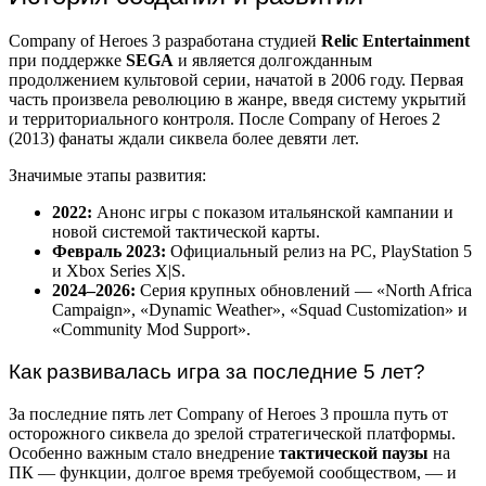
Company of Heroes 3 разработана студией
Relic Entertainment
при поддержке
SEGA
и является долгожданным
продолжением культовой серии, начатой в 2006 году. Первая
часть произвела революцию в жанре, введя систему укрытий
и территориального контроля. После Company of Heroes 2
(2013) фанаты ждали сиквела более девяти лет.
Значимые этапы развития:
2022:
Анонс игры с показом итальянской кампании и
новой системой тактической карты.
Февраль 2023:
Официальный релиз на PC, PlayStation 5
и Xbox Series X|S.
2024–2026:
Серия крупных обновлений — «North Africa
Campaign», «Dynamic Weather», «Squad Customization» и
«Community Mod Support».
Как развивалась игра за последние 5 лет?
За последние пять лет Company of Heroes 3 прошла путь от
осторожного сиквела до зрелой стратегической платформы.
Особенно важным стало внедрение
тактической паузы
на
ПК — функции, долгое время требуемой сообществом, — и