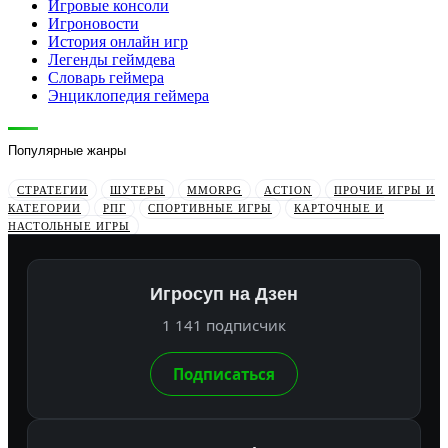
Игровые консоли
Игроновости
История онлайн игр
Легенды геймдева
Словарь геймера
Энциклопедия геймера
Популярные жанры
СТРАТЕГИИ
ШУТЕРЫ
MMORPG
ACTION
ПРОЧИЕ ИГРЫ И
КАТЕГОРИИ
РПГ
СПОРТИВНЫЕ ИГРЫ
КАРТОЧНЫЕ И
НАСТОЛЬНЫЕ ИГРЫ
Игросуп на Дзен
1 141 подписчик
Подписаться