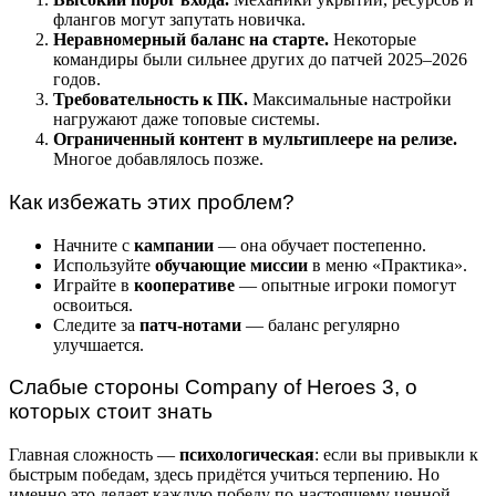
флангов могут запутать новичка.
Неравномерный баланс на старте.
Некоторые
командиры были сильнее других до патчей 2025–2026
годов.
Требовательность к ПК.
Максимальные настройки
нагружают даже топовые системы.
Ограниченный контент в мультиплеере на релизе.
Многое добавлялось позже.
Как избежать этих проблем?
Начните с
кампании
— она обучает постепенно.
Используйте
обучающие миссии
в меню «Практика».
Играйте в
кооперативе
— опытные игроки помогут
освоиться.
Следите за
патч-нотами
— баланс регулярно
улучшается.
Слабые стороны Company of Heroes 3, о
которых стоит знать
Главная сложность —
психологическая
: если вы привыкли к
быстрым победам, здесь придётся учиться терпению. Но
именно это делает каждую победу по-настоящему ценной.