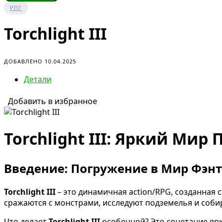
РПГ
Torchlight III
ДОБАВЛЕНО 10.04.2025
Детали
Добавить в избранное
Torchlight III: Яркий Ми
Введение: Погружение в Мир Фэн
Torchlight III
– это динамичная action/RPG, созданная 
сражаются с монстрами, исследуют подземелья и соб
Что делает
Torchlight III
особенной? Это сочетание ярк