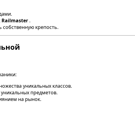
дами.
к
Railmaster
.
ь собственную крепость.
льной
ханики:
ожества уникальных классов.
 уникальных предметов.
иянием на рынок.