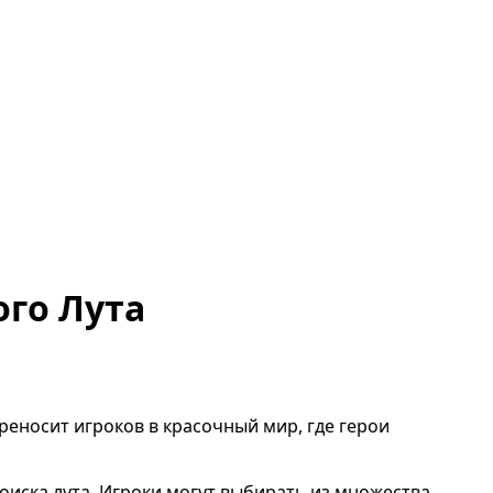
ого Лута
ереносит игроков в красочный мир, где герои
оиска лута. Игроки могут выбирать из множества