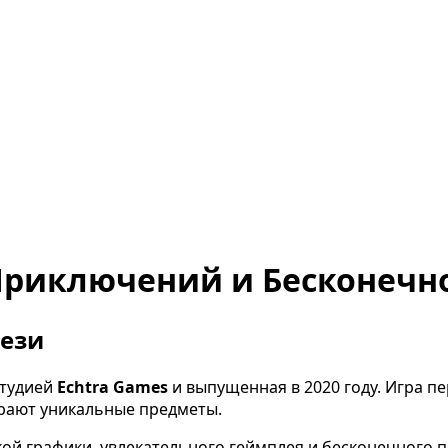
р Приключений и Бесконечн
тези
студией
Echtra Games
и выпущенная в 2020 году. Игра п
ирают уникальные предметы.
ой графики, увлекательного геймплея и бесконечного п