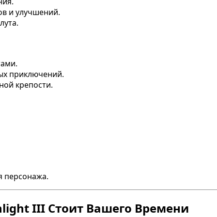
ния.
в и улучшений.
лута.
тами.
ых приключений.
ной крепости.
я персонажа.
ight III Стоит Вашего Времени