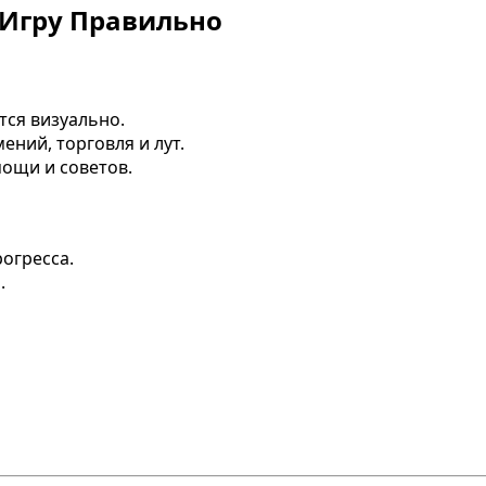
 Игру Правильно
тся визуально.
ений, торговля и лут.
мощи и советов.
огресса.
.