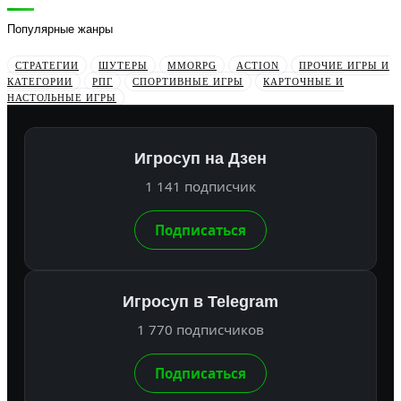
Популярные жанры
СТРАТЕГИИ
ШУТЕРЫ
MMORPG
ACTION
ПРОЧИЕ ИГРЫ И
КАТЕГОРИИ
РПГ
СПОРТИВНЫЕ ИГРЫ
КАРТОЧНЫЕ И
НАСТОЛЬНЫЕ ИГРЫ
Игросуп на Дзен
1 141 подписчик
Подписаться
Игросуп в Telegram
1 770 подписчиков
Подписаться