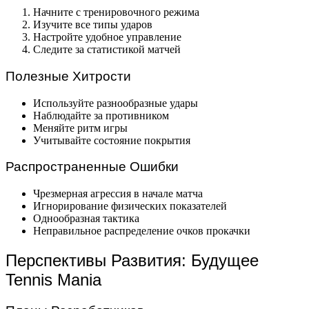
Начните с тренировочного режима
Изучите все типы ударов
Настройте удобное управление
Следите за статистикой матчей
Полезные Хитрости
Используйте разнообразные удары
Наблюдайте за противником
Меняйте ритм игры
Учитывайте состояние покрытия
Распространенные Ошибки
Чрезмерная агрессия в начале матча
Игнорирование физических показателей
Однообразная тактика
Неправильное распределение очков прокачки
Перспективы Развития: Будущее
Tennis Mania