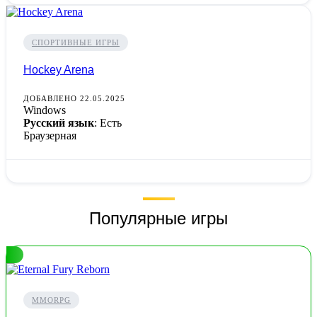
СПОРТИВНЫЕ ИГРЫ
Hockey Arena
ДОБАВЛЕНО 22.05.2025
Windows
Русский язык
: Есть
Браузерная
Популярные игры
MMORPG