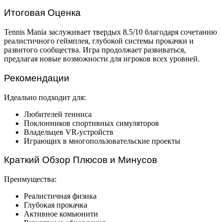
Итоговая Оценка
Tennis Mania заслуживает твердых 8.5/10 благодаря сочетанию
реалистичного геймплея, глубокой системы прокачки и
развитого сообщества. Игра продолжает развиваться,
предлагая новые возможности для игроков всех уровней.
Рекомендации
Идеально подходит для:
Любителей тенниса
Поклонников спортивных симуляторов
Владельцев VR-устройств
Играющих в многопользовательские проекты
Краткий Обзор Плюсов и Минусов
Преимущества:
Реалистичная физика
Глубокая прокачка
Активное комьюнити