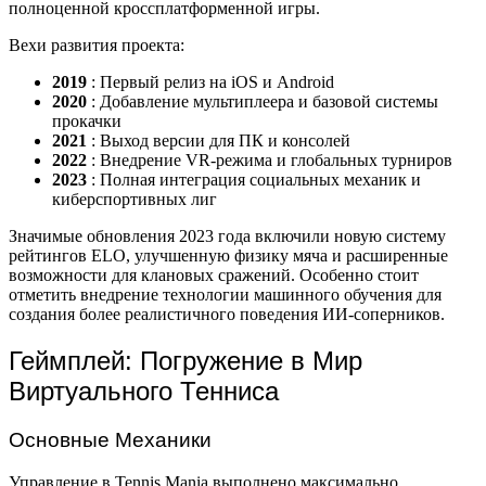
полноценной кроссплатформенной игры.
Вехи развития проекта:
2019
: Первый релиз на iOS и Android
2020
: Добавление мультиплеера и базовой системы
прокачки
2021
: Выход версии для ПК и консолей
2022
: Внедрение VR-режима и глобальных турниров
2023
: Полная интеграция социальных механик и
киберспортивных лиг
Значимые обновления 2023 года включили новую систему
рейтингов ELO, улучшенную физику мяча и расширенные
возможности для клановых сражений. Особенно стоит
отметить внедрение технологии машинного обучения для
создания более реалистичного поведения ИИ-соперников.
Геймплей: Погружение в Мир
Виртуального Тенниса
Основные Механики
Управление в Tennis Mania выполнено максимально