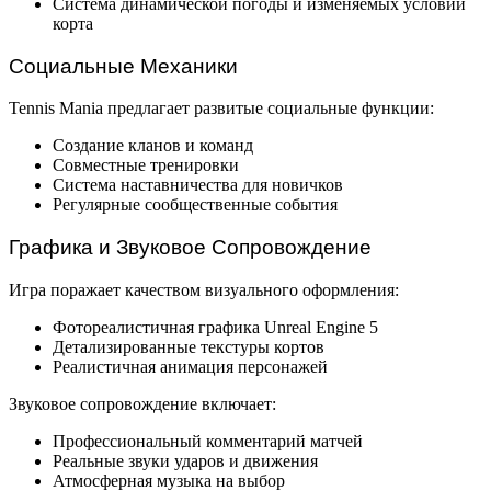
Система динамической погоды и изменяемых условий
корта
Социальные Механики
Tennis Mania предлагает развитые социальные функции:
Создание кланов и команд
Совместные тренировки
Система наставничества для новичков
Регулярные сообщественные события
Графика и Звуковое Сопровождение
Игра поражает качеством визуального оформления:
Фотореалистичная графика Unreal Engine 5
Детализированные текстуры кортов
Реалистичная анимация персонажей
Звуковое сопровождение включает:
Профессиональный комментарий матчей
Реальные звуки ударов и движения
Атмосферная музыка на выбор