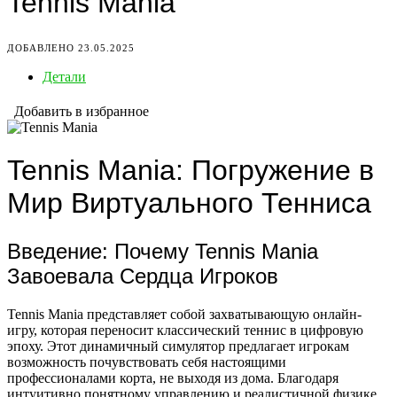
Tennis Mania
ДОБАВЛЕНО 23.05.2025
Детали
Добавить в избранное
Tennis Mania: Погружение в
Мир Виртуального Тенниса
Введение: Почему Tennis Mania
Завоевала Сердца Игроков
Tennis Mania представляет собой захватывающую онлайн-
игру, которая переносит классический теннис в цифровую
эпоху. Этот динамичный симулятор предлагает игрокам
возможность почувствовать себя настоящими
профессионалами корта, не выходя из дома. Благодаря
интуитивно понятному управлению и реалистичной физике