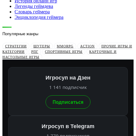
История онлайн игр
Легенды геймдева
Словарь геймера
Энциклопедия геймера
Популярные жанры
СТРАТЕГИИ
ШУТЕРЫ
MMORPG
ACTION
ПРОЧИЕ ИГРЫ И
КАТЕГОРИИ
РПГ
СПОРТИВНЫЕ ИГРЫ
КАРТОЧНЫЕ И
НАСТОЛЬНЫЕ ИГРЫ
Игросуп на Дзен
1 141 подписчик
Подписаться
Игросуп в Telegram
1 770 подписчиков