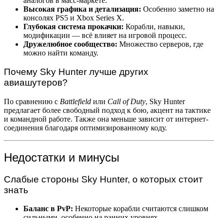
аналогов в масс-маркете.
Высокая графика и детализация:
Особенно заметно на
консолях PS5 и Xbox Series X.
Глубокая система прокачки:
Корабли, навыки,
модификации — всё влияет на игровой процесс.
Дружелюбное сообщество:
Множество серверов, где
можно найти команду.
Почему Sky Hunter лучше других
авиашутеров?
По сравнению с
Battlefield
или
Call of Duty
, Sky Hunter
предлагает более свободный подход к бою, акцент на тактике
и командной работе. Также она меньше зависит от интернет-
соединения благодаря оптимизированному коду.
Недостатки и минусы
Слабые стороны Sky Hunter, о которых стоит
знать
Баланс в PvP:
Некоторые корабли считаются слишком
сильными, особенно на ранних уровнях.