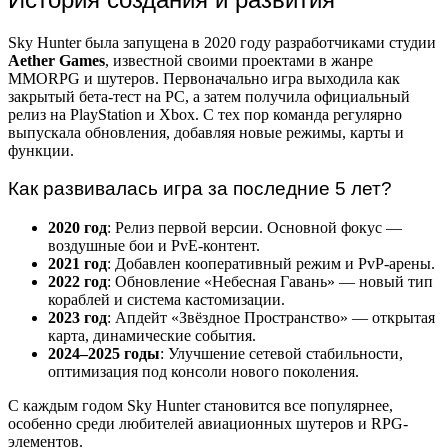
Sky Hunter была запущена в 2020 году разработчиками студии
Aether Games
, известной своими проектами в жанре
MMORPG и шутеров. Первоначально игра выходила как
закрытый бета-тест на PC, а затем получила официальный
релиз на PlayStation и Xbox. С тех пор команда регулярно
выпускала обновления, добавляя новые режимы, карты и
функции.
Как развивалась игра за последние 5 лет?
2020 год
: Релиз первой версии. Основной фокус —
воздушные бои и PvE-контент.
2021 год
: Добавлен кооперативный режим и PvP-арены.
2022 год
: Обновление «Небесная Гавань» — новый тип
кораблей и система кастомизации.
2023 год
: Апдейт «Звёздное Пространство» — открытая
карта, динамические события.
2024–2025 годы
: Улучшение сетевой стабильности,
оптимизация под консоли нового поколения.
С каждым годом Sky Hunter становится все популярнее,
особенно среди любителей авиационных шутеров и RPG-
элементов.