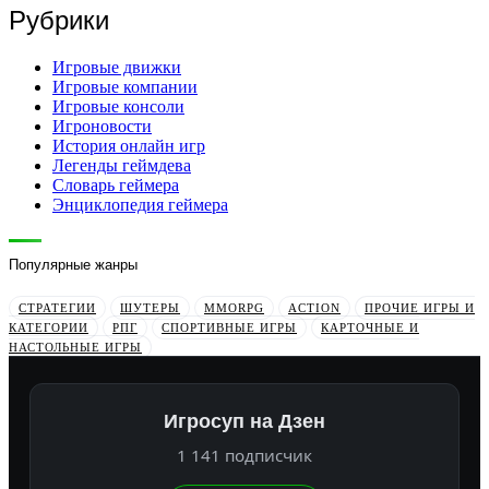
Рубрики
Игровые движки
Игровые компании
Игровые консоли
Игроновости
История онлайн игр
Легенды геймдева
Словарь геймера
Энциклопедия геймера
Популярные жанры
СТРАТЕГИИ
ШУТЕРЫ
MMORPG
ACTION
ПРОЧИЕ ИГРЫ И
КАТЕГОРИИ
РПГ
СПОРТИВНЫЕ ИГРЫ
КАРТОЧНЫЕ И
НАСТОЛЬНЫЕ ИГРЫ
Игросуп на Дзен
1 141 подписчик