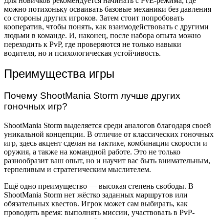
Для новичков рекомендуется начинать с PvE-режима, где
можно потихоньку осваивать базовые механики без давления
со стороны других игроков. Затем стоит попробовать
кооператив, чтобы понять, как взаимодействовать с другими
людьми в команде. И, наконец, после набора опыта можно
переходить к PvP, где проверяются не только навыки
водителя, но и психологическая устойчивость.
Преимущества игры
Почему ShootMania Storm лучше других
гоночных игр?
ShootMania Storm выделяется среди аналогов благодаря своей
уникальной концепции. В отличие от классических гоночных
игр, здесь акцент сделан на тактике, комбинации скорости и
оружия, а также на командной работе. Это не только
разнообразит ваш опыт, но и научит вас быть внимательным,
терпеливым и стратегическим мыслителем.
Ещё одно преимущество — высокая степень свободы. В
ShootMania Storm нет жёстко заданных маршрутов или
обязательных квестов. Игрок может сам выбирать, как
проводить время: выполнять миссии, участвовать в PvP-