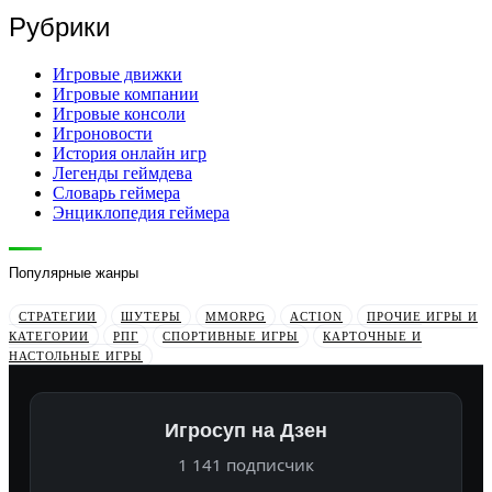
Рубрики
Игровые движки
Игровые компании
Игровые консоли
Игроновости
История онлайн игр
Легенды геймдева
Словарь геймера
Энциклопедия геймера
Популярные жанры
СТРАТЕГИИ
ШУТЕРЫ
MMORPG
ACTION
ПРОЧИЕ ИГРЫ И
КАТЕГОРИИ
РПГ
СПОРТИВНЫЕ ИГРЫ
КАРТОЧНЫЕ И
НАСТОЛЬНЫЕ ИГРЫ
Игросуп на Дзен
1 141 подписчик