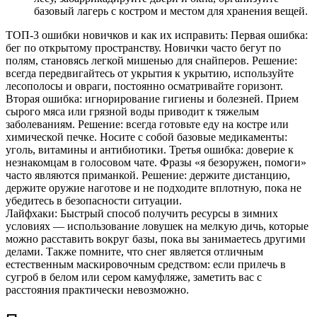
базовый лагерь с костром и местом для хранения вещей.
ТОП-3 ошибки новичков и как их исправить: Первая ошибка:
бег по открытому пространству. Новички часто бегут по
полям, становясь легкой мишенью для снайперов. Решение:
всегда передвигайтесь от укрытия к укрытию, используйте
лесополосы и овраги, постоянно осматривайте горизонт.
Вторая ошибка: игнорирование гигиены и болезней. Прием
сырого мяса или грязной воды приводит к тяжелым
заболеваниям. Решение: всегда готовьте еду на костре или
химической печке. Носите с собой базовые медикаменты:
уголь, витамины и антибиотики. Третья ошибка: доверие к
незнакомцам в голосовом чате. Фразы «я безоружен, помоги»
часто являются приманкой. Решение: держите дистанцию,
держите оружие наготове и не подходите вплотную, пока не
убедитесь в безопасности ситуации.
Лайфхаки: Быстрый способ получить ресурсы в зимних
условиях — использование ловушек на мелкую дичь, которые
можно расставить вокруг базы, пока вы занимаетесь другими
делами. Также помните, что снег является отличным
естественным маскировочным средством: если прилечь в
сугроб в белом или сером камуфляже, заметить вас с
расстояния практически невозможно.