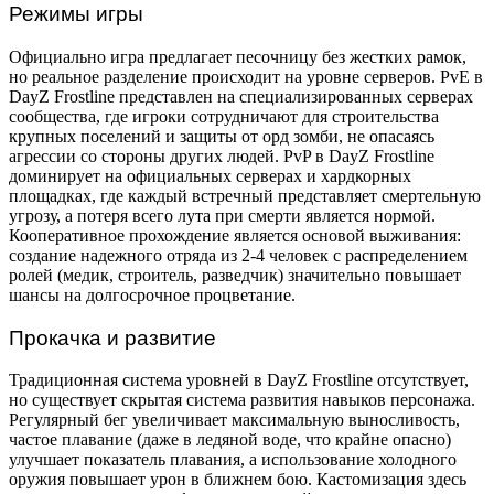
Режимы игры
Официально игра предлагает песочницу без жестких рамок,
но реальное разделение происходит на уровне серверов. PvE в
DayZ Frostline представлен на специализированных серверах
сообщества, где игроки сотрудничают для строительства
крупных поселений и защиты от орд зомби, не опасаясь
агрессии со стороны других людей. PvP в DayZ Frostline
доминирует на официальных серверах и хардкорных
площадках, где каждый встречный представляет смертельную
угрозу, а потеря всего лута при смерти является нормой.
Кооперативное прохождение является основой выживания:
создание надежного отряда из 2-4 человек с распределением
ролей (медик, строитель, разведчик) значительно повышает
шансы на долгосрочное процветание.
Прокачка и развитие
Традиционная система уровней в DayZ Frostline отсутствует,
но существует скрытая система развития навыков персонажа.
Регулярный бег увеличивает максимальную выносливость,
частое плавание (даже в ледяной воде, что крайне опасно)
улучшает показатель плавания, а использование холодного
оружия повышает урон в ближнем бою. Кастомизация здесь