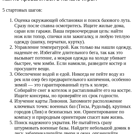
5 стартовых шагов:
Оценка окружающей обстановки и поиск базового лута.
Сразу после спавна осмотритесь. Ищите жилые дома,
сараи или гаражи. Ваша первоочередная цель: найти
нож или топор, спички или зажигалку, и любую теплую
одежду (шапку, перчатки, куртку).
Управление температурой. Как только вы нашли одежду,
наденьте ее. Избегайте длительного бега, так как это
вызывает потение, а мокрая одежда на холоде убивает
быстрее, чем зомби. Если намокли, разведите костер и
просушите вещи.
Обеспечение водой и едой. Никогда не пейте воду из
рек или озер без предварительного кипячения, особенно
зимой — это гарантированный путь к холере.
Собирайте снег в котелок и растапливайте его на костре.
Ищите консервы, но проверяйте их срок годности.
Изучение карты Ливония. Запомните расположение
ключевых точек: военных баз (Тисы, Рудольф), крупных
городов (Лив) и безопасных зон. Ориентирование по
компасу и природным ориентирам спасет вам жизнь.
Поиск надежного укрытия. Не пытайтесь сразу
штурмовать военные базы. Найдите небольшой домик в
лесу, забаррикадируйте двери и окна, организуйте