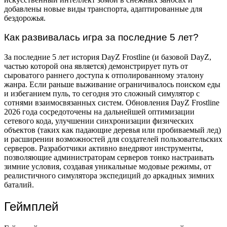
добавлены новые виды транспорта, адаптированные для
бездорожья.
Как развивалась игра за последние 5 лет?
За последние 5 лет история DayZ Frostline (и базовой DayZ,
частью которой она является) демонстрирует путь от
сыроватого раннего доступа к отполированному эталону
жанра. Если раньше выживание ограничивалось поиском еды
и избеганием пуль, то сегодня это сложный симулятор с
сотнями взаимосвязанных систем. Обновления DayZ Frostline
2026 года сосредоточены на дальнейшей оптимизации
сетевого кода, улучшении синхронизации физических
объектов (таких как падающие деревья или пробиваемый лед)
и расширении возможностей для создателей пользовательских
серверов. Разработчики активно внедряют инструменты,
позволяющие администраторам серверов тонко настраивать
зимние условия, создавая уникальные модовые режимы, от
реалистичного симулятора экспедиций до аркадных зимних
баталий.
Геймплей