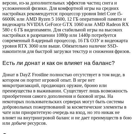
версии, из-за дополнительных эффектов частиц снега и
усложненной физики. Для комфортной игры на средних
настройках рекомендуется: процессор уровня Intel Core i5-
6600K или AMD Ryzen 5 1600, 12 ГБ оперативной памяти и
видеокарта NVIDIA GeForce GTX 1060 или AMD Radeon RX
580 с 6 ГБ видеопамяти. Для стабильной игры на высоких
настройках в разрешении 1080p или 1440p потребуется
современный 8-ядерный процессор, 16 ГБ ОЗУ и видеокарта
уровня RTX 3060 или выше. Обязательно наличие SSD-
накопителя для быстрой загрузки текстур и снижения фризов.
Есть ли донат и как он влияет на баланс?
Донат в DayZ Frostline полностью отсутствует в том виде, в
котором он портит игровой опыт. В игре нет
микротранзакций, продающих оружие, броню или
преимущества в выживании. Существует лишь возможность
приобретения самого дополнения и базовой игры. На
некоторых пользовательских серверах могут быть системы
добровольных пожертвований за косметические элементы в
чате или приоритетную очередь на вход, но это никак не
влияет на внутриигровой баланс и не дает преимуществ в бою
или добыче ресурсов.