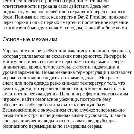
Геймплей проекта строится на принципе тотальной
ответственности игрока за свои действия. Здесь нет
подсказок, маркеров целей или сохранений перед сложным
боем. Понимание того, как играть в DayZ Frostline, приходит
через горький опыт первых смертей и постепенное изучение
взаимосвязей между холодом, голодом, жаждой и болезнями.
Основные механики
Управление в игре требует привыкания к инерции персонажа,
которая усиливается на скользких поверхностях. Интерфейс
минималистичен: состояние персонажа отображается через
индикаторы крови, температуры, сытости, гидратации и
уровня заражения. Новая механика терморегуляции заставляет
игроков постоянно следить за слоями одежды. Мокрая от
снега или пота одежда резко снижает температуру тела, что
ведет к дрожи, потере выносливости и, в конечном итоге, к
смерти от переохлаждения. Цели в игре формируются самим
игроком: найти безопасное убежище, построить базу,
обеспечить себя едой или захватить военную базу.
Взаимодействие с окружением стало глубже: теперь можно
разжигать костры в специальных зимних условиях, плавить
снег для получения воды и использовать ледорубы для
безопасного перемещения по замерзшим озерам.