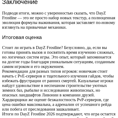
Заключение
Подводя итоги, можно с уверенностью сказать, что DayZ
Frostline — это не просто набор новых текстур, а полноценная
эволюция формулы выживания, которая заставляет по-новому
взглянуть на привычные механики.
Итоговая оценка
Стоит ли играть в DayZ Frostline? Безусловно, да, если вы
готовы принять вызов и посвятить время изучению сложных,
но логичных систем игры. Это опыт, который запоминается
на долгие годы благодаря уникальным ситуациям, созданным
самим игроком и его окружением.
Рекомендации для разных типов игроков: новичкам стоит
начать с PvE-серверов и тщательного изучения гайдов, чтобы
избежать фрустрации от ранних смертей. Казуальные игроки
найдут удовольствие в неспешном строительстве уютных
зимних баз, рыбалке и исследовании живописных, но
опасных ландшафтов Ливонии в компании друзей.
Хардкорщики же оценят безжалостность PvP-серверов, где
цена ошибки максимальна, а адреналин от успешного рейда
или побега от преследования зашкаливает.
Итоги по DayZ Frostline 2026 подтверждают, что игра остается