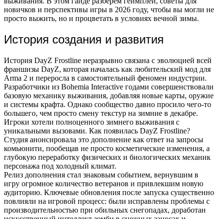
выживания. В этом гайде разберем геймплей, советы для
новичков и перспективы игры в 2026 году, чтобы вы могли не
просто выжить, но и процветать в условиях вечной зимы.
История создания и развития
История DayZ Frostline неразрывно связана с эволюцией всей
франшизы DayZ, которая началась как любительский мод для
Arma 2 и переросла в самостоятельный феномен индустрии.
Разработчики из Bohemia Interactive годами совершенствовали
базовую механику выживания, добавляя новые карты, оружие
и системы крафта. Однако сообщество давно просило чего-то
большего, чем просто смену текстур на зимние в декабре.
Игроки хотели полноценного зимнего выживания с
уникальными вызовами. Как появилась DayZ Frostline?
Студия анонсировала это дополнение как ответ на запросы
комьюнити, пообещав не просто косметические изменения, а
глубокую переработку физических и биологических механик
персонажа под холодный климат.
Релиз дополнения стал знаковым событием, вернувшим в
игру огромное количество ветеранов и привлекшим новую
аудиторию. Ключевые обновления после запуска существенно
повлияли на игровой процесс: были исправлены проблемы с
производительностью при обильных снегопадах, доработан
искусственный интеллект зомби в снежных заносах и