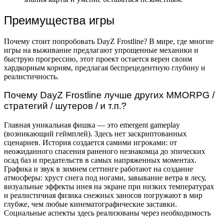
Преимущества игры
Почему стоит попробовать DayZ Frostline? В мире, где многие
игры на выживание предлагают упрощенные механики и
быструю прогрессию, этот проект остается верен своим
хардкорным корням, предлагая беспрецедентную глубину и
реалистичность.
Почему DayZ Frostline лучше других MMORPG /
стратегий / шутеров / и т.п.?
Главная уникальная фишка — это emergent gameplay
(возникающий геймплей). Здесь нет заскриптованных
сценариев. История создается самими игроками: от
неожиданного спасения раненого незнакомца до эпических
осад баз и предательств в самых напряженных моментах.
Графика и звук в зимнем сеттинге работают на создание
атмосферы: хруст снега под ногами, завывание ветра в лесу,
визуальные эффекты инея на экране при низких температурах
и реалистичная физика снежных заносов погружают в мир
глубже, чем любые кинематографические заставки.
Социальные аспекты здесь реализованы через необходимость