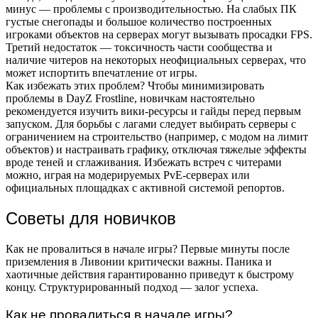
минус — проблемы с производительностью. На слабых ПК
густые снегопады и большое количество построенных
игроками объектов на серверах могут вызывать просадки FPS.
Третий недостаток — токсичность части сообщества и
наличие читеров на некоторых неофициальных серверах, что
может испортить впечатление от игры.
Как избежать этих проблем? Чтобы минимизировать
проблемы в DayZ Frostline, новичкам настоятельно
рекомендуется изучить вики-ресурсы и гайды перед первым
запуском. Для борьбы с лагами следует выбирать серверы с
ограничением на строительство (например, с модом на лимит
объектов) и настраивать графику, отключая тяжелые эффекты
вроде теней и сглаживания. Избежать встреч с читерами
можно, играя на модерируемых PvE-серверах или
официальных площадках с активной системой репортов.
Советы для новичков
Как не провалиться в начале игры? Первые минуты после
приземления в Ливонии критически важны. Паника и
хаотичные действия гарантированно приведут к быстрому
концу. Структурированный подход — залог успеха.
Как не провалиться в начале игры?