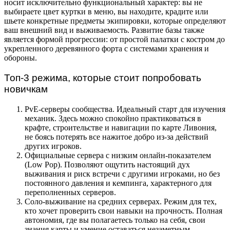
носит исключительно функциональный характер: вы не
выбираете цвет куртки в меню, вы находите, крадите или
шьете конкретные предметы экипировки, которые определяют
ваш внешний вид и выживаемость. Развитие базы также
является формой прогрессии: от простой палатки с костром до
укрепленного деревянного форта с системами хранения и
обороны.
Топ-3 режима, которые стоит попробовать
новичкам
PvE-серверы сообщества. Идеальный старт для изучения
механик. Здесь можно спокойно практиковаться в
крафте, строительстве и навигации по карте Ливония,
не боясь потерять все нажитое добро из-за действий
других игроков.
Официальные сервера с низким онлайн-показателем
(Low Pop). Позволяют ощутить настоящий дух
выживания и риск встречи с другими игроками, но без
постоянного давления и кемпинга, характерного для
переполненных серверов.
Соло-выживание на средних серверах. Режим для тех,
кто хочет проверить свои навыки на прочность. Полная
автономия, где вы полагаетесь только на себя, свои
знания карты и умение оставаться незаметным.