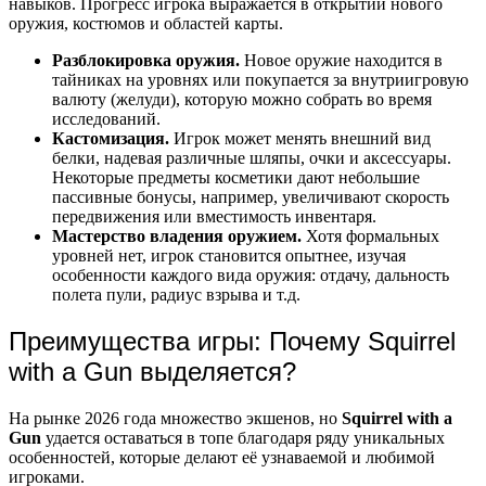
навыков. Прогресс игрока выражается в открытии нового
оружия, костюмов и областей карты.
Разблокировка оружия.
Новое оружие находится в
тайниках на уровнях или покупается за внутриигровую
валюту (желуди), которую можно собрать во время
исследований.
Кастомизация.
Игрок может менять внешний вид
белки, надевая различные шляпы, очки и аксессуары.
Некоторые предметы косметики дают небольшие
пассивные бонусы, например, увеличивают скорость
передвижения или вместимость инвентаря.
Мастерство владения оружием.
Хотя формальных
уровней нет, игрок становится опытнее, изучая
особенности каждого вида оружия: отдачу, дальность
полета пули, радиус взрыва и т.д.
Преимущества игры: Почему Squirrel
with a Gun выделяется?
На рынке 2026 года множество экшенов, но
Squirrel with a
Gun
удается оставаться в топе благодаря ряду уникальных
особенностей, которые делают её узнаваемой и любимой
игроками.