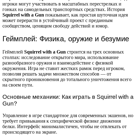
игроки могут участвовать в масштабных перестрелках и
гонках на самодельных транспортных средствах. История
Squirrel with a Gun
показывает, как простая шуточная идея
может перерасти в устойчивый проект с преданным
сообществом, ценящим свободу действий и юмор.
Геймплей: Физика, оружие и безумие
Геймплей
Squirrel with a Gun
строится на трех основных
столпах: исследование открытого мира, использование
разнообразного оружия и взаимодействие с физикой
окружения. Игра не ставит жестких рамок перед игроком,
позволяя решать задачи множеством способов — от
скрытного проникновения до тотального уничтожения всего
на своем пути.
Основные механики: Как играть в Squirrel with a
Gun?
Управление в игре стандартное для современных экшенов, но
требует привыкания к специфической физике движения
белки. Интерфейс минималистичен, чтобы не отвлекать от
происходящего на экране.