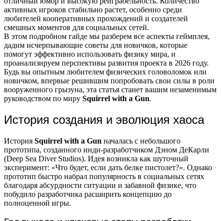
отличный юмор и высокую реиграбельность. Количество
активных игроков стабильно растет, особенно среди
любителей кооперативных прохождений и создателей
смешных моментов для социальных сетей.
В этом подробном гайде мы разберем все аспекты геймплея,
дадим исчерпывающие советы для новичков, которые
помогут эффективно использовать физику мира, и
проанализируем перспективы развития проекта в 2026 году.
Будь вы опытным любителем физических головоломок или
новичком, впервые решившим попробовать свои силы в роли
вооруженного грызуна, эта статья станет вашим незаменимым
руководством по миру
Squirrel with a Gun
.
История создания и эволюция хаоса
История
Squirrel with a Gun
началась с небольшого
прототипа, созданного инди-разработчиком Дэном ДеКарли
(Deep Sea Diver Studios). Идея возникла как шуточный
эксперимент: «Что будет, если дать белке пистолет?». Однако
прототип быстро набрал популярность в социальных сетях
благодаря абсурдности ситуации и забавной физике, что
побудило разработчика расширить концепцию до
полноценной игры.