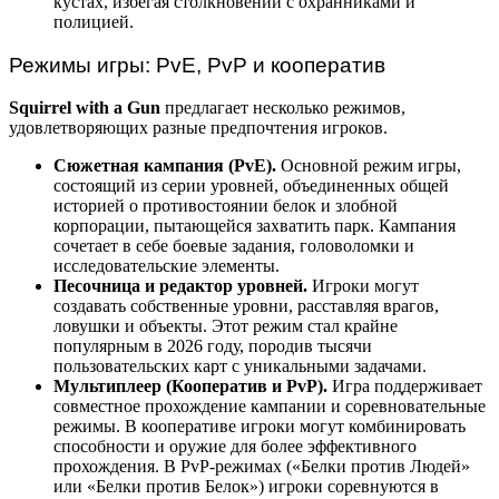
кустах, избегая столкновений с охранниками и
полицией.
Режимы игры: PvE, PvP и кооператив
Squirrel with a Gun
предлагает несколько режимов,
удовлетворяющих разные предпочтения игроков.
Сюжетная кампания (PvE).
Основной режим игры,
состоящий из серии уровней, объединенных общей
историей о противостоянии белок и злобной
корпорации, пытающейся захватить парк. Кампания
сочетает в себе боевые задания, головоломки и
исследовательские элементы.
Песочница и редактор уровней.
Игроки могут
создавать собственные уровни, расставляя врагов,
ловушки и объекты. Этот режим стал крайне
популярным в 2026 году, породив тысячи
пользовательских карт с уникальными задачами.
Мультиплеер (Кооператив и PvP).
Игра поддерживает
совместное прохождение кампании и соревновательные
режимы. В кооперативе игроки могут комбинировать
способности и оружие для более эффективного
прохождения. В PvP-режимах («Белки против Людей»
или «Белки против Белок») игроки соревнуются в