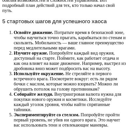
обилия возможностей и сложностей управления. Вот
подробный план действий для тех, кто только начал свой
путь.
5 стартовых шагов для успешного хаоса
Освойте движение.
Потратьте время в безопасной зоне,
чтобы научиться точно прыгать, карабкаться по стенам и
скользить. Мобильность — ваше главное преимущество
перед медлительными врагами.
Изучите оружие.
Попробуйте каждый вид оружия,
доступный на старте. Поймите, как работает отдача и
как она влияет на ваше движение. Например, выстрел из
дробовика вниз может подбросить вас на высоту.
Используйте окружение.
Не стреляйте в первого
встречного врага. Посмотрите вокруг: есть ли рядом
бочки с маслом, которые можно взорвать? Можно ли
обрушить потолок на голову противникам?
Собирайте желуди.
Внутриигровая валюта нужна для
покупки нового оружия и косметики. Исследуйте
каждый уголок уровня, чтобы найти спрятанные
тайники.
Экспериментируйте со стелсом.
Попробуйте пройти
первый уровень, не убив ни одного врага. Это научит
вас использовать тени и отвлекающие маневры.