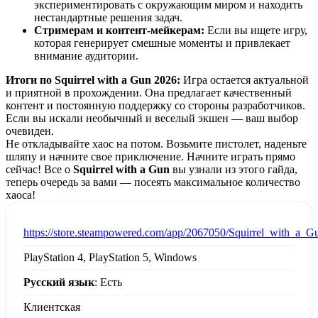
экспериментировать с окружающим миром и находить
нестандартные решения задач.
Стримерам и контент-мейкерам:
Если вы ищете игру,
которая генерирует смешные моменты и привлекает
внимание аудитории.
Итоги по Squirrel with a Gun 2026:
Игра остается актуальной
и приятной в прохождении. Она предлагает качественный
контент и постоянную поддержку со стороны разработчиков.
Если вы искали необычный и веселый экшен — ваш выбор
очевиден.
Не откладывайте хаос на потом. Возьмите пистолет, наденьте
шляпу и начните свое приключение. Начните играть прямо
сейчас! Все о
Squirrel with a Gun
вы узнали из этого гайда,
теперь очередь за вами — посеять максимальное количество
хаоса!
:
https://store.steampowered.com/app/2067050/Squirrel_with_a_G
PlayStation 4, PlayStation 5, Windows
Русский язык
: Есть
Клиентская