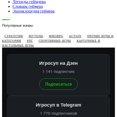
Легенды геймдева
Словарь геймера
Энциклопедия геймера
Популярные жанры
СТРАТЕГИИ
ШУТЕРЫ
MMORPG
ACTION
ПРОЧИЕ ИГРЫ И
КАТЕГОРИИ
РПГ
СПОРТИВНЫЕ ИГРЫ
КАРТОЧНЫЕ И
НАСТОЛЬНЫЕ ИГРЫ
Игросуп на Дзен
1 141 подписчик
Подписаться
Игросуп в Telegram
1 770 подписчиков