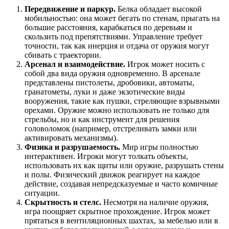
Передвижение и паркур.
Белка обладает высокой
мобильностью: она может бегать по стенам, прыгать на
большие расстояния, карабкаться по деревьям и
скользить под препятствиями. Управление требует
точности, так как инерция и отдача от оружия могут
сбивать с траектории.
Арсенал и взаимодействие.
Игрок может носить с
собой два вида оружия одновременно. В арсенале
представлены пистолеты, дробовики, автоматы,
гранатометы, луки и даже экзотические виды
вооружения, такие как пушки, стреляющие взрывными
орехами. Оружие можно использовать не только для
стрельбы, но и как инструмент для решения
головоломок (например, отстреливать замки или
активировать механизмы).
Физика и разрушаемость.
Мир игры полностью
интерактивен. Игроки могут толкать объекты,
использовать их как щиты или оружие, разрушать стены
и полы. Физический движок реагирует на каждое
действие, создавая непредсказуемые и часто комичные
ситуации.
Скрытность и стелс.
Несмотря на наличие оружия,
игра поощряет скрытное прохождение. Игрок может
прятаться в вентиляционных шахтах, за мебелью или в