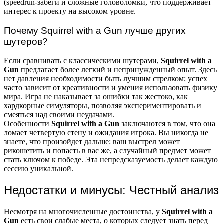
(speedrun-забеги и сложные головоломки, что поддерживает
интерес к проекту на высоком уровне.
Почему Squirrel with a Gun лучше других
шутеров?
Если сравнивать с классическими шутерами,
Squirrel with a
Gun
предлагает более легкий и непринужденный опыт. Здесь
нет давления необходимости быть лучшим стрелком; успех
часто зависит от креативности и умения использовать физику
мира. Игра не наказывает за ошибки так жестоко, как
хардкорные симуляторы, позволяя экспериментировать и
смеяться над своими неудачами.
Особенности
Squirrel with a Gun
заключаются в том, что она
ломает четвертую стену и ожидания игрока. Вы никогда не
знаете, что произойдет дальше: ваш выстрел может
рикошетить и попасть в вас же, а случайный предмет может
стать ключом к победе. Эта непредсказуемость делает каждую
сессию уникальной.
Недостатки и минусы: Честный анализ
Несмотря на многочисленные достоинства, у
Squirrel with a
Gun
есть свои слабые места, о которых следует знать перед