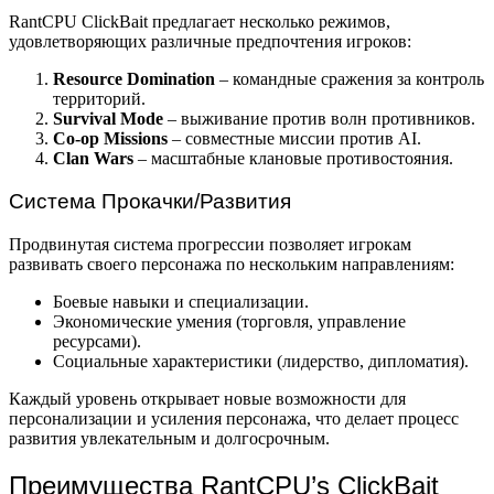
RantCPU ClickBait предлагает несколько режимов,
удовлетворяющих различные предпочтения игроков:
Resource Domination
– командные сражения за контроль
территорий.
Survival Mode
– выживание против волн противников.
Co-op Missions
– совместные миссии против AI.
Clan Wars
– масштабные клановые противостояния.
Система Прокачки/Развития
Продвинутая система прогрессии позволяет игрокам
развивать своего персонажа по нескольким направлениям:
Боевые навыки и специализации.
Экономические умения (торговля, управление
ресурсами).
Социальные характеристики (лидерство, дипломатия).
Каждый уровень открывает новые возможности для
персонализации и усиления персонажа, что делает процесс
развития увлекательным и долгосрочным.
Преимущества RantCPU’s ClickBait