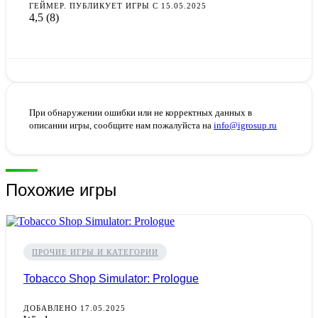
ГЕЙМЕР. ПУБЛИКУЕТ ИГРЫ С 15.05.2025
4,5
(8)
При обнаружении ошибки или не корректных данных в
описании игры, сообщите нам пожалуйста на
info@igrosup.ru
Похожие игры
ПРОЧИЕ ИГРЫ И КАТЕГОРИИ
Tobacco Shop Simulator: Prologue
ДОБАВЛЕНО 17.05.2025