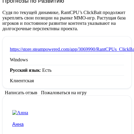
Прогнозы по Развитию
Судя по текущей динамике, RantCPU’s ClickBait продолжит
укреплять свои позиции на рынке MMO-игр. Растущая база
игроков и постоянное развитие контента указывают на
долгосрочные перспективы проекта.
:
https://store.steampowered.com/app/3069990/RantCPUs_ClickBa
Windows
Русский язык
: Есть
Клиентская
Написать отзыв
Пожаловаться на игру
Анна