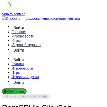
Skip to content
Войти
Главная
Игроновости
Игры
Игровой журнал
Войти
Войти
Главная
Игроновости
Игры
Игровой журнал
Войти
Добавить игру
ПРОЧИЕ ИГРЫ И КАТЕГОРИИ