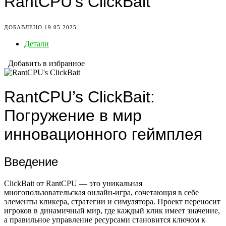
RantCPU's ClickBait
ДОБАВЛЕНО 19.05.2025
Детали
Добавить в избранное
RantCPU’s ClickBait:
Погружение в мир
инновационного геймплея
Введение
ClickBait от RantCPU — это уникальная
многопользовательская онлайн-игра, сочетающая в себе
элементы кликера, стратегии и симулятора. Проект переносит
игроков в динамичный мир, где каждый клик имеет значение,
а правильное управление ресурсами становится ключом к