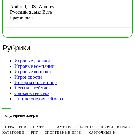
Android, iOS, Windows
Русский язык
: Есть
Браузерная
Рубрики
Игровые движки
Игровые компании
Игровые консоли
Игроновости
История онлайн игр
Легенды геймдева
Словарь геймера
Энциклопедия геймера
Популярные жанры
СТРАТЕГИИ
ШУТЕРЫ
MMORPG
ACTION
ПРОЧИЕ ИГРЫ И
КАТЕГОРИИ
РПГ
СПОРТИВНЫЕ ИГРЫ
КАРТОЧНЫЕ И