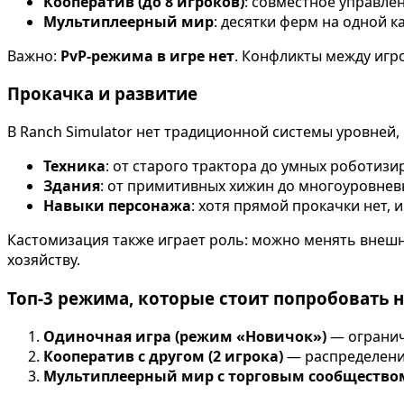
Кооператив (до 8 игроков)
: совместное управле
Мультиплеерный мир
: десятки ферм на одной к
Важно:
PvP-режима в игре нет
. Конфликты между игр
Прокачка и развитие
В Ranch Simulator нет традиционной системы уровней,
Техника
: от старого трактора до умных роботиз
Здания
: от примитивных хижин до многоуровневы
Навыки персонажа
: хотя прямой прокачки нет,
Кастомизация также играет роль: можно менять внешно
хозяйству.
Топ-3 режима, которые стоит попробовать 
Одиночная игра (режим «Новичок»)
— огранич
Кооператив с другом (2 игрока)
— распределение
Мультиплеерный мир с торговым сообщество