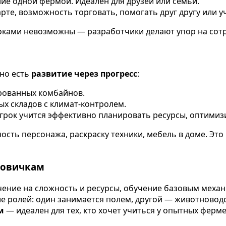
ние одной фермой. Идеален для друзей или семьи.
арте, возможность торговать, помогать друг другу или у
оками невозможны — разработчики делают упор на сотр
 но есть
развитие через прогресс
:
ированных комбайнов.
х складов с климат-контролем.
 игрок учится эффективно планировать ресурсы, оптими
сть персонажа, раскраску техники, мебель в доме. Это 
новичкам
ение на сложность и ресурсы, обучение базовым механ
 ролей: один занимается полем, другой — животновод
м
— идеален для тех, кто хочет учиться у опытных ферме