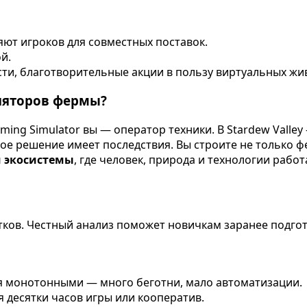
ют игроков для совместных поставок.
й.
сти, благотворительные акции в пользу виртуальных жи
уляторов фермы?
arming Simulator вы — оператор техники. В Stardew Vall
дое решение имеет последствия. Вы строите не только ф
 экосистемы
, где человек, природа и технологии работ
атков. Честный анализ поможет новичкам заранее подг
ся монотонными — много беготни, мало автоматизации.
я десятки часов игры или кооператив.