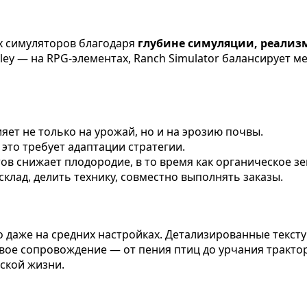
их симуляторов благодаря
глубине симуляции, реализ
Valley — на RPG-элементах, Ranch Simulator балансирует
ияет не только на урожай, но и на эрозию почвы.
ё это требует адаптации стратегии.
ов снижает плодородие, в то время как органическое з
клад, делить технику, совместно выполнять заказы.
йно даже на средних настройках. Детализированные тек
овое сопровождение — от пения птиц до урчания тракт
ьской жизни.