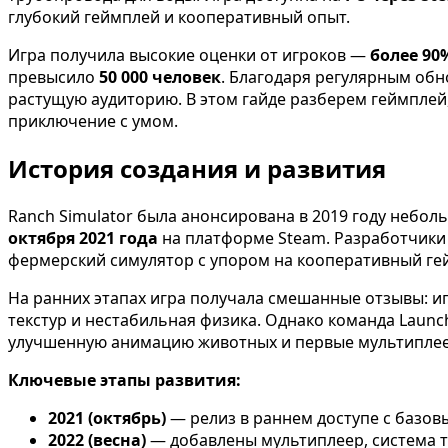
глубокий геймплей и кооперативный опыт.
Игра получила высокие оценки от игроков —
более 90
превысило
50 000 человек
. Благодаря регулярным об
растущую аудиторию. В этом гайде разберем геймплей,
приключение с умом.
История создания и развития
Ranch Simulator была анонсирована в 2019 году небо
октября 2021 года
на платформе Steam. Разработчики
фермерский симулятор с упором на кооперативный ге
На ранних этапах игра получала смешанные отзывы: иг
текстур и нестабильная физика. Однако команда Launc
улучшенную анимацию животных и первые мультипле
Ключевые этапы развития:
2021 (октябрь)
— релиз в раннем доступе с базов
2022 (весна)
— добавлены мультиплеер, система т