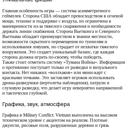
Главная особенность игры — система асимметричного
геймплея. Сторона США обладает превосходством в огневой
мощи, технике и поддержке с воздуха, но ограничена в
маневренности из-за тяжелого снаряжения и необходимости
держать линии снабжения. Сторона Вьетконга и Северного
Вьетнама обладает преимуществом в знании местности,
возможности скрытного перемещения по туннелям и
использования ловушек, но страдает от нехватки тяжелого
вооружения. Это создает уникальный баланс, где каждая
сторона должна играть по-своему, чтобы победить.
Также стоит отметить систему «Тумана Войны». Информация
о противнике поступает только от разведки и визуального
контакта. Нет никаких «воллхаков» или мини-карт с
красными точками. Это заставляет игроков использовать
дроны-разведчики (вертолеты наблюдения), патрули и
слуховую разведку, что делает игру невероятно напряженной
и тактически глубокой.
Графика, звук, атмосфера
Графика в Military Conflict: Vietnam выполнена на высоком
техническом уровне с акцентом на реализм. Плотные
джунгли, рисовые поля, разрушенные деревни и грязь