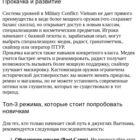
Прокачка и развитие
Система уровней в Military Conflict: Vietnam не дает прямого
преимущества в виде более мощного оружия (что сохраняет
баланс скилла), но открывает доступ к новым классам,
специализациям и косметическим предметам. Игроки
начинают с базовой пехоты и, зарабатывая опыт, могут
выбрать специализацию: медик, радист, гранатометчик,
снайпер или оператор ПТУР.
Прокачка касается также навыков конкретного класса. Медик
учится быстрее лечить и реанимировать, радист получает
возможность вызывать более мощную поддержку, снайпер
улучшает маскировку. Кастомизация оружия ограничена
исторической достоверностью: вы можете менять прицелы,
ремни и магазины, но не можете установить современные
оптики или глушители, которых не существовало в тот
период.
Топ-3 режима, которые стоит попробовать
новичкам
Для тех, кто только начинает свой путь в джунглях Вьетнама,
рекомендуется следующая последовательность:
Обучающие миссии (Boot Camp).
Не пропускайте этот