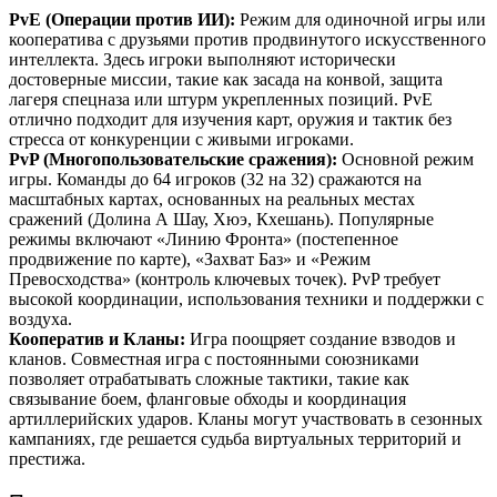
PvE (Операции против ИИ):
Режим для одиночной игры или
кооператива с друзьями против продвинутого искусственного
интеллекта. Здесь игроки выполняют исторически
достоверные миссии, такие как засада на конвой, защита
лагеря спецназа или штурм укрепленных позиций. PvE
отлично подходит для изучения карт, оружия и тактик без
стресса от конкуренции с живыми игроками.
PvP (Многопользовательские сражения):
Основной режим
игры. Команды до 64 игроков (32 на 32) сражаются на
масштабных картах, основанных на реальных местах
сражений (Долина А Шау, Хюэ, Кхешань). Популярные
режимы включают «Линию Фронта» (постепенное
продвижение по карте), «Захват Баз» и «Режим
Превосходства» (контроль ключевых точек). PvP требует
высокой координации, использования техники и поддержки с
воздуха.
Кооператив и Кланы:
Игра поощряет создание взводов и
кланов. Совместная игра с постоянными союзниками
позволяет отрабатывать сложные тактики, такие как
связывание боем, фланговые обходы и координация
артиллерийских ударов. Кланы могут участвовать в сезонных
кампаниях, где решается судьба виртуальных территорий и
престижа.