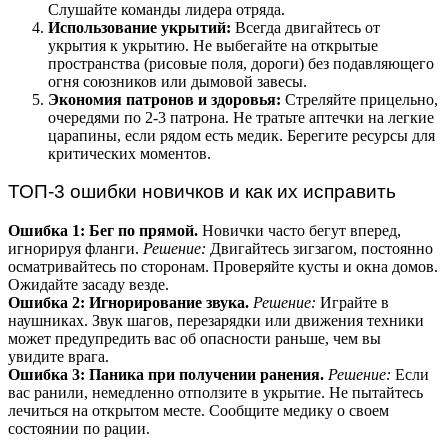
Слушайте команды лидера отряда.
Использование укрытий:
Всегда двигайтесь от
укрытия к укрытию. Не выбегайте на открытые
пространства (рисовые поля, дороги) без подавляющего
огня союзников или дымовой завесы.
Экономия патронов и здоровья:
Стреляйте прицельно,
очередями по 2-3 патрона. Не тратьте аптечки на легкие
царапины, если рядом есть медик. Берегите ресурсы для
критических моментов.
ТОП-3 ошибки новичков и как их исправить
Ошибка 1: Бег по прямой.
Новички часто бегут вперед,
игнорируя фланги.
Решение:
Двигайтесь зигзагом, постоянно
осматривайтесь по сторонам. Проверяйте кусты и окна домов.
Ожидайте засаду везде.
Ошибка 2: Игнорирование звука.
Решение:
Играйте в
наушниках. Звук шагов, перезарядки или движения техники
может предупредить вас об опасности раньше, чем вы
увидите врага.
Ошибка 3: Паника при получении ранения.
Решение:
Если
вас ранили, немедленно отползите в укрытие. Не пытайтесь
лечиться на открытом месте. Сообщите медику о своем
состоянии по рации.