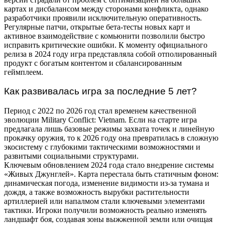
картах и дисбалансом между сторонами конфликта, однако
разработчики проявили исключительную оперативность.
Регулярные патчи, открытые бета-тесты новых карт и
активное взаимодействие с комьюнити позволили быстро
исправить критические ошибки. К моменту официального
релиза в 2024 году игра представляла собой отполированный
продукт с богатым контентом и сбалансированным
геймплеем.
Как развивалась игра за последние 5 лет?
Период с 2022 по 2026 год стал временем качественной
эволюции Military Conflict: Vietnam. Если на старте игра
предлагала лишь базовые режимы захвата точек и линейную
прокачку оружия, то к 2026 году она превратилась в сложную
экосистему с глубокими тактическими возможностями и
развитыми социальными структурами.
Ключевым обновлением 2024 года стало внедрение системы
«Живых Джунглей». Карта перестала быть статичным фоном:
динамическая погода, изменение видимости из-за тумана и
дождя, а также возможность вырубки растительности
артиллерией или напалмом стали ключевыми элементами
тактики. Игроки получили возможность реально изменять
ландшафт боя, создавая зоны выжженной земли или очищая