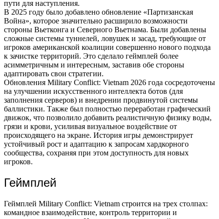
пути для наступления.
В 2025 году было добавлено обновление «Партизанская
Война», которое значительно расширило возможности
стороны Вьетконга и Северного Вьетнама. Были добавлены
сложные системы туннелей, ловушек и засад, требующие от
игроков американской коалиции совершенно нового подхода
к зачистке территорий. Это сделало геймплей более
асимметричным и интересным, заставив обе стороны
адаптировать свои стратегии.
Обновления Military Conflict: Vietnam 2026 года сосредоточены
на улучшении искусственного интеллекта ботов (для
заполнения серверов) и внедрении продвинутой системы
баллистики. Также был полностью переработан графический
движок, что позволило добавить реалистичную физику воды,
грязи и крови, усиливая визуальное воздействие от
происходящего на экране. История игры демонстрирует
устойчивый рост и адаптацию к запросам хардкорного
сообщества, сохраняя при этом доступность для новых
игроков.
Геймплей
Геймплей Military Conflict: Vietnam строится на трех столпах:
командное взаимодействие, контроль территории и