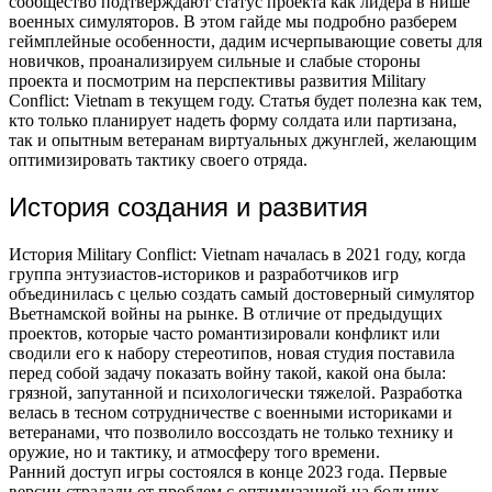
сообщество подтверждают статус проекта как лидера в нише
военных симуляторов. В этом гайде мы подробно разберем
геймплейные особенности, дадим исчерпывающие советы для
новичков, проанализируем сильные и слабые стороны
проекта и посмотрим на перспективы развития Military
Conflict: Vietnam в текущем году. Статья будет полезна как тем,
кто только планирует надеть форму солдата или партизана,
так и опытным ветеранам виртуальных джунглей, желающим
оптимизировать тактику своего отряда.
История создания и развития
История Military Conflict: Vietnam началась в 2021 году, когда
группа энтузиастов-историков и разработчиков игр
объединилась с целью создать самый достоверный симулятор
Вьетнамской войны на рынке. В отличие от предыдущих
проектов, которые часто романтизировали конфликт или
сводили его к набору стереотипов, новая студия поставила
перед собой задачу показать войну такой, какой она была:
грязной, запутанной и психологически тяжелой. Разработка
велась в тесном сотрудничестве с военными историками и
ветеранами, что позволило воссоздать не только технику и
оружие, но и тактику, и атмосферу того времени.
Ранний доступ игры состоялся в конце 2023 года. Первые
версии страдали от проблем с оптимизацией на больших