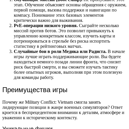
этап. Обучение объясняет основы обращения с оружием,
первой помощи, вызова поддержки и навигации по
компасу. Понимание этих базовых элементов
критически важно для выживания.
PvE-операции низкого уровня.
Сыграйте несколько
миссий против ботов. Это позволит привыкнуть к
управлению конкретным классом, изучить карты и
потренироваться в стрельбе без риска испортить
статистику в рейтинговых матчах.
Случайные бои в роли Медика или Радиста.
В начале
игры лучше играть поддерживающие роли. Вы будете
находиться немного позади линии фронта, что снизит
риск быстрой смерти, и вы сможете изучать тактику
более опытных игроков, выполняя при этом полезную
для команды работу.
Преимущества игры
Почему же Military Conflict: Vietnam смогла занять
лидирующие позиции в жанре военных симуляторов? Ответ
кроется в беспрецедентном внимании к деталям, атмосфере и
уважении к историческому контексту.
Уникальные фишки