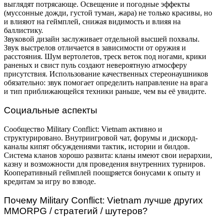
выглядят потрясающе. Освещение и погодные эффекты
(муссонные дожди, густой туман, жара) не только красивы, но
и влияют на геймплей, снижая видимость и влияя на
баллистику.
Звуковой дизайн заслуживает отдельной высшей похвалы.
Звук выстрелов отличается в зависимости от оружия и
расстояния. Шум вертолетов, треск веток под ногами, крики
раненых и свист пуль создают невероятную атмосферу
присутствия. Использование качественных стереонаушников
обязательно: звук помогает определить направление на врага
и тип приближающейся техники раньше, чем вы её увидите.
Социальные аспекты
Сообщество Military Conflict: Vietnam активно и
структурировано. Внутриигровой чат, форумы и дискорд-
каналы кипят обсуждениями тактик, истории и билдов.
Система кланов хорошо развита: кланы имеют свои иерархии,
казну и возможности для проведения внутренних турниров.
Кооперативный геймплей поощряется бонусами к опыту и
кредитам за игру во взводе.
Почему Military Conflict: Vietnam лучше других
MMORPG / стратегий / шутеров?