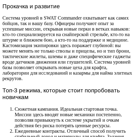
Прокачка и развитие
Система уровней в SWAT Commander охватывает как самих
бойцов, так и вашу базу. Офицеры получают опыт за
успешные миссии, открывая новые перки в ветках навыков:
кто-то специализируется на снайперской стрельбе, кто-то на
штурме и ближнем бою, а кто-то на поддержке и медицине.
Кастомизация экипировки здесь поражает глубиной: вы
можете менять не только стволы и прицелы, но и тип брони,
тактические жилеты, шлемы и даже специфические гаджеты
вроде датчиков движения или глушителей. Система уровней
базы позволяет открывать новые цеха для крафта,
лаборатории для исследований и казармы для найма элитных
рекрутов.
Топ-3 режима, которые стоит попробовать
новичкам
Сюжетная кампания. Идеальная стартовая точка.
Миссии здесь вводят новые механики постепенно,
позволяя привыкнуть к системе укрытий и очкам
действия без риска потерять ценные ресурсы.
Ежедневные контракты. Отличный способ получить
стабильный доход и материалы для крафта. Задания