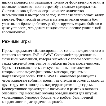
низкие препятствия защищают только от фронтального огня, а
высокие позволяют вести стрельбу с полным прикрытием.
Система очков действия ограничивает количество
перемещений и выстрелов за ход, заставляя планировать атаку
заранее. Физический движок и математическая модель боя
учитывают бронепробитие, разброс оружия, мораль бойцов и
даже усталость, что делает каждое столкновение уникальной
головоломкой.
Режимы игры
Проект предлагает сбалансированное сочетание одиночного и
сетевого контента. PvE в SWAT Commander представлено
сюжетной кампанией, которая знакомит с лором вселенной, а
также системой контрактов и рейдов на базы преступников.
Здесь вы сталкиваетесь с искусственным интеллектом,
который использует фланговые маневры, гранаты и
подавляющий огонь. PvP в SWAT Commander реализуется
через клановые войны и арены, где отряды игроков сражаются
друг с другом за контроль над территориями и ресурсы.
Кооперативное прохождение возможно в рамках клановых
операций, где несколько команд объединяются для штурма
укрепленных бункеров боссов, что требует безупречной
координации и распределения ролей.