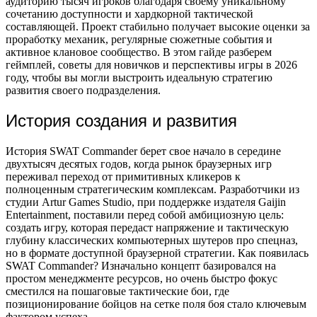
аудиторию тысяч игроков благодаря своему уникальному
сочетанию доступности и хардкорной тактической
составляющей. Проект стабильно получает высокие оценки за
проработку механик, регулярные сюжетные события и
активное клановое сообщество. В этом гайде разберем
геймплей, советы для новичков и перспективы игры в 2026
году, чтобы вы могли выстроить идеальную стратегию
развития своего подразделения.
История создания и развития
История SWAT Commander берет свое начало в середине
двухтысяч десятых годов, когда рынок браузерных игр
переживал переход от примитивных кликеров к
полноценным стратегическим комплексам. Разработчики из
студии Artur Games Studio, при поддержке издателя Gaijin
Entertainment, поставили перед собой амбициозную цель:
создать игру, которая передаст напряжение и тактическую
глубину классических компьютерных шутеров про спецназ,
но в формате доступной браузерной стратегии. Как появилась
SWAT Commander? Изначально концепт базировался на
простом менеджменте ресурсов, но очень быстро фокус
сместился на пошаговые тактические бои, где
позиционирование бойцов на сетке поля боя стало ключевым
фактором успеха.