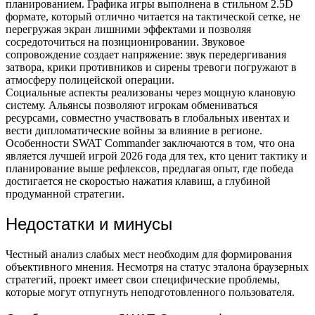
планированием. Графика игры выполнена в стильном 2.5D
формате, который отлично читается на тактической сетке, не
перегружая экран лишними эффектами и позволяя
сосредоточиться на позиционировании. Звуковое
сопровождение создает напряжение: звук передергивания
затвора, крики противников и сирены тревоги погружают в
атмосферу полицейской операции.
Социальные аспекты реализованы через мощную клановую
систему. Альянсы позволяют игрокам обмениваться
ресурсами, совместно участвовать в глобальных ивентах и
вести дипломатические войны за влияние в регионе.
Особенности SWAT Commander заключаются в том, что она
является лучшей игрой 2026 года для тех, кто ценит тактику и
планирование выше рефлексов, предлагая опыт, где победа
достигается не скоростью нажатия клавиш, а глубиной
продуманной стратегии.
Недостатки и минусы
Честный анализ слабых мест необходим для формирования
объективного мнения. Несмотря на статус эталона браузерных
стратегий, проект имеет свои специфические проблемы,
которые могут отпугнуть неподготовленного пользователя.