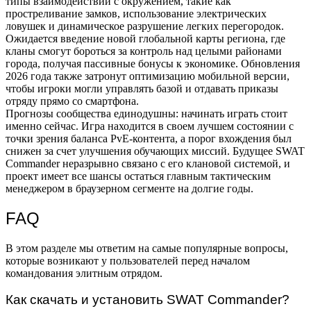
типы взаимодействий с окружением, такие как
простреливание замков, использование электрических
ловушек и динамическое разрушение легких перегородок.
Ожидается введение новой глобальной карты региона, где
кланы смогут бороться за контроль над целыми районами
города, получая пассивные бонусы к экономике. Обновления
2026 года также затронут оптимизацию мобильной версии,
чтобы игроки могли управлять базой и отдавать приказы
отряду прямо со смартфона.
Прогнозы сообщества единодушны: начинать играть стоит
именно сейчас. Игра находится в своем лучшем состоянии с
точки зрения баланса PvE-контента, а порог вхождения был
снижен за счет улучшения обучающих миссий. Будущее SWAT
Commander неразрывно связано с его клановой системой, и
проект имеет все шансы остаться главным тактическим
менеджером в браузерном сегменте на долгие годы.
FAQ
В этом разделе мы ответим на самые популярные вопросы,
которые возникают у пользователей перед началом
командования элитным отрядом.
Как скачать и установить SWAT Commander?