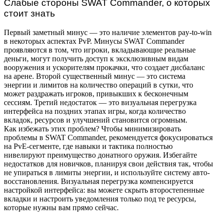
Слабые стороны SWAT Commander, о которых
стоит знать
Первый заметный минус — это наличие элементов pay-to-win
в некоторых аспектах PvP. Минусы SWAT Commander
проявляются в том, что игроки, вкладывающие реальные
деньги, могут получить доступ к эксклюзивным видам
вооружения и ускорителям прокачки, что создает дисбаланс
на арене. Второй существенный минус — это система
энергии и лимитов на количество операций в сутки, что
может раздражать игроков, привыкших к бесконечным
сессиям. Третий недостаток — это визуальная перегрузка
интерфейса на поздних этапах игры, когда количество
вкладок, ресурсов и улучшений становится огромным.
Как избежать этих проблем? Чтобы минимизировать
проблемы в SWAT Commander, рекомендуется фокусироваться
на PvE-сегменте, где навыки и тактика полностью
нивелируют преимущество донатного оружия. Избегайте
недостатков для новичков, планируя свои действия так, чтобы
не упираться в лимиты энергии, и используйте систему авто-
восстановления. Визуальная перегрузка компенсируется
настройкой интерфейса: вы можете скрыть второстепенные
вкладки и настроить уведомления только под те ресурсы,
которые нужны вам прямо сейчас.