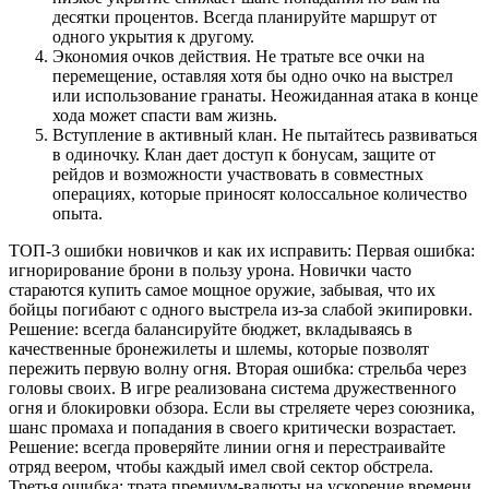
десятки процентов. Всегда планируйте маршрут от
одного укрытия к другому.
Экономия очков действия. Не тратьте все очки на
перемещение, оставляя хотя бы одно очко на выстрел
или использование гранаты. Неожиданная атака в конце
хода может спасти вам жизнь.
Вступление в активный клан. Не пытайтесь развиваться
в одиночку. Клан дает доступ к бонусам, защите от
рейдов и возможности участвовать в совместных
операциях, которые приносят колоссальное количество
опыта.
ТОП-3 ошибки новичков и как их исправить: Первая ошибка:
игнорирование брони в пользу урона. Новички часто
стараются купить самое мощное оружие, забывая, что их
бойцы погибают с одного выстрела из-за слабой экипировки.
Решение: всегда балансируйте бюджет, вкладываясь в
качественные бронежилеты и шлемы, которые позволят
пережить первую волну огня. Вторая ошибка: стрельба через
головы своих. В игре реализована система дружественного
огня и блокировки обзора. Если вы стреляете через союзника,
шанс промаха и попадания в своего критически возрастает.
Решение: всегда проверяйте линии огня и перестраивайте
отряд веером, чтобы каждый имел свой сектор обстрела.
Третья ошибка: трата премиум-валюты на ускорение времени.