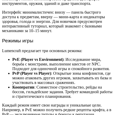
инструментов, оружия, зданий и даже транспорта.
Интерфейс минималистичен: внизу — панель быстрого
доступа к предметам, вверху — мини-карта и индикаторы
здоровья, голода и энергии. Для новичков предусмотрен
интерактивный туториал, который знакомит с базовыми
механиками за 10–15 минут.
Режимы игры
Lumencraft предлагает три основных режима:
PvE (Player vs Environment)
: Исследование мира,
борьба с монстрами, выполнение квестов от NPC.
Подходит для одиночной игры и спокойного развития.
PvP (Player vs Player)
: Открытые зоны конфликтов, где
можно атаковать других игроков, захватывать их базы и
участвовать в массовых сражениях.
Кооператив
: Совместное строительство, рейды на
боссов, гильдейские задания. Требует командной работы
и стратегического планирования.
Каждый режим имеет свои награды и уникальные цели.
Например, в PvE можно получить редкие рецепты крафта, а в
PvP — эксклюзивные титулы и бонусы к репутации.