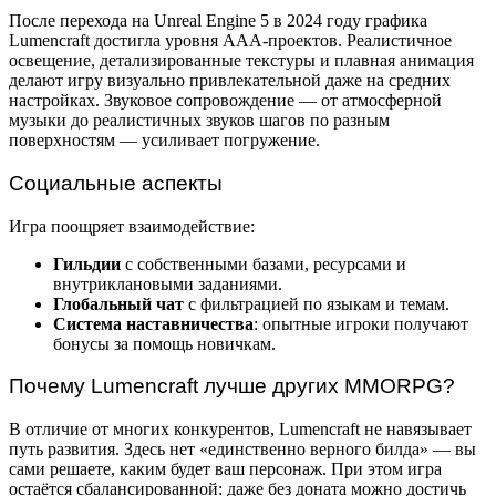
После перехода на Unreal Engine 5 в 2024 году графика
Lumencraft достигла уровня AAA-проектов. Реалистичное
освещение, детализированные текстуры и плавная анимация
делают игру визуально привлекательной даже на средних
настройках. Звуковое сопровождение — от атмосферной
музыки до реалистичных звуков шагов по разным
поверхностям — усиливает погружение.
Социальные аспекты
Игра поощряет взаимодействие:
Гильдии
с собственными базами, ресурсами и
внутриклановыми заданиями.
Глобальный чат
с фильтрацией по языкам и темам.
Система наставничества
: опытные игроки получают
бонусы за помощь новичкам.
Почему Lumencraft лучше других MMORPG?
В отличие от многих конкурентов, Lumencraft не навязывает
путь развития. Здесь нет «единственно верного билда» — вы
сами решаете, каким будет ваш персонаж. При этом игра
остаётся сбалансированной: даже без доната можно достичь