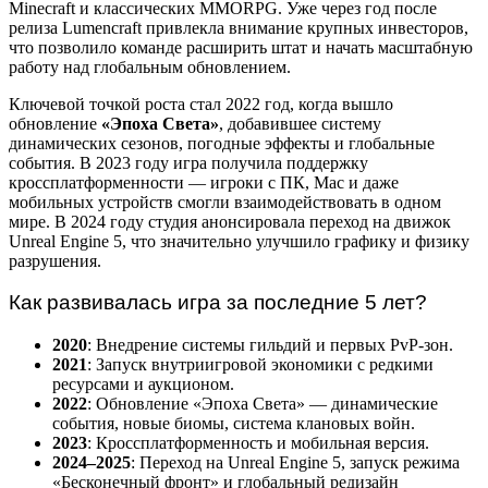
Minecraft и классических MMORPG. Уже через год после
релиза Lumencraft привлекла внимание крупных инвесторов,
что позволило команде расширить штат и начать масштабную
работу над глобальным обновлением.
Ключевой точкой роста стал 2022 год, когда вышло
обновление
«Эпоха Света»
, добавившее систему
динамических сезонов, погодные эффекты и глобальные
события. В 2023 году игра получила поддержку
кроссплатформенности — игроки с ПК, Mac и даже
мобильных устройств смогли взаимодействовать в одном
мире. В 2024 году студия анонсировала переход на движок
Unreal Engine 5, что значительно улучшило графику и физику
разрушения.
Как развивалась игра за последние 5 лет?
2020
: Внедрение системы гильдий и первых PvP-зон.
2021
: Запуск внутриигровой экономики с редкими
ресурсами и аукционом.
2022
: Обновление «Эпоха Света» — динамические
события, новые биомы, система клановых войн.
2023
: Кроссплатформенность и мобильная версия.
2024–2025
: Переход на Unreal Engine 5, запуск режима
«Бесконечный фронт» и глобальный редизайн