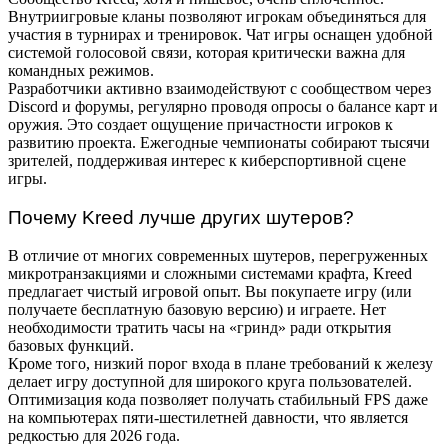
Внутриигровые кланы позволяют игрокам объединяться для
участия в турнирах и тренировок. Чат игры оснащен удобной
системой голосовой связи, которая критически важна для
командных режимов.
Разработчики активно взаимодействуют с сообществом через
Discord и форумы, регулярно проводя опросы о балансе карт и
оружия. Это создает ощущение причастности игроков к
развитию проекта. Ежегодные чемпионаты собирают тысячи
зрителей, поддерживая интерес к киберспортивной сцене
игры.
Почему Kreed лучше других шутеров?
В отличие от многих современных шутеров, перегруженных
микротранзакциями и сложными системами крафта, Kreed
предлагает чистый игровой опыт. Вы покупаете игру (или
получаете бесплатную базовую версию) и играете. Нет
необходимости тратить часы на «гринд» ради открытия
базовых функций.
Кроме того, низкий порог входа в плане требований к железу
делает игру доступной для широкого круга пользователей.
Оптимизация кода позволяет получать стабильный FPS даже
на компьютерах пяти-шестилетней давности, что является
редкостью для 2026 года.