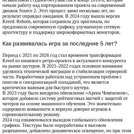
начали работу над портированием проекта на современный
движок Source 2. Этот процесс занял несколько лет, но
результат оправдал ожидания. В 2024 году вышла версия
Kreed: Reborn, которая сохранила дух оригинала, но
предложила современную графику, улучшенную сетевую
архитектуру и поддержку широкоформатных мониторов.
Как развивалась игра за последние 5 лет?
Период с 2021 по 2026 год стал временем трансформации
Kreed из нишевого ретро-проекта в актуального конкурента
на рынке шутеров. В 2021–2022 годах основное внимание
уделялось технической миграции и стабилизации серверной
части. Разработчики работали над устранением проблем с
пингом и синхронизацией попаданий, что является
критически важным для быстрого шутера.
В 2023 году было внедрено обновление «Арена Чемпионов»,
которое добавило систему рейтинговых матчей с защитой от
читеров на основе машинного обучения. Это значительно
оздоровило комьюнити и вернуло доверие игроков к
соревновательному режиму.
2024 год ознаменовался выходом глобального обновления
графики. Текстуры были переработаны в высоком
разрешении, добавлено динамическое освещение, но при этом