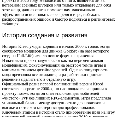
проекта в 2026 году. Независимо от того, являетесь ли вы
ветераном аренных шутеров или только открываете для себя
этот жанр, данная статья поможет вам максимально
эффективно использовать свое время в игре, избежать
распространенных ошибок и быстро подняться в рейтинговых
таблицах.
История создания и развития
История Kreed уходит корнями в начало 2000-х годов, когда
сообщество моддеров для движка GoldSrc (на базе которого
создана Half-Life) искало новые формы выражения.
Изначально проект задумывался как экспериментальная
модификация, фокусирующаяся на быстром темпе игры и
минималистичном дизайне уровней. Однако популярность
мода превзошла все ожидания, и разработчики приняли
решение выделить его в отдельную игру.
Официальный релиз первой полноценной версии Kreed
состоялся в середине 2000-х, но настоящая слава пришла к
проекту позже, когда он стал эталоном для любителей
«чистого» PvP без лишних RPG-элементов. Игра предлагала
уникальный баланс между доступностью для новичков и
высоким потолком мастерства для профессионалов.
Ключевым этапом в истории стало приобретение прав на игру
независимой студией-энтузиастов в конце 2010-х, которые