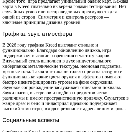
Кроме того, игра предлагает уникальный баланс карт. Каждая
карта в Kreed тщательно выверена годами тестирования. Нет
случайных углов или несправедливых преимуществ для
одной из сторон. Симметрия и контроль ресурсов —
ключевые принципы дизайна уровней.
Графика, звук, атмосфера
В 2026 году графика Kreed выглядит стильно и
функционально. Благодаря обновлению движка, игра
поддерживает высокие разрешения и частоту кадров.
Визуальный стиль выполнен в духе индустриального
киберпанка: металлические текстуры, неоновая подсветка,
мрачные тона. Такая эстетика не только приятна глазу, но и
функциональна: яркие цвета оружия и эффектов помогают
быстро идентифицировать угрозы на фоне окружения.
Звуковое сопровождение заслуживает отдельной похвалы.
Звуки шагов, выстрелов и подбора предметов четко
различимы и имеют пространственную привязку. Саундтрек в
жанре драм-н-бейс и индастриал идеально подчеркивает
высокий темп игры, входя в резонанс с адреналином игрока.
Социальные аспекты
Сообщество Kreed, хотя и нишевое, очень сплоченное.