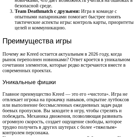
новичками, что дает возможность учиться на ошибках в
безопасной среде.
Team Deathmatch с друзьями:
Игра в команде с
опытными напарниками помогает быстрее понять
тактические аспекты игры: контроль карты, приоритеты
целей и коммуникацию.
Преимущества игры
Почему же Kreed остается актуальным в 2026 году, когда
рынок переполнен новинками? Ответ кроется в уникальном
сочетании элементов, которые редко встречаются вместе в
современных проектах.
Уникальные фишки
Главное преимущество Kreed — это его «чистота». Игра не
отвлекает игрока на прокачку навыков, открытие лутбоксов
или выполнение бессмысленных ежедневных задач ради
боевых пропусков. Вы заходите в игру, чтобы стрелять и
побеждать. Механика движения, позволяющая развивать
огромную скорость, создает ощущение свободы, которое
трудно получить в других шутерах с более «тяжелым»
контролем персонажа.