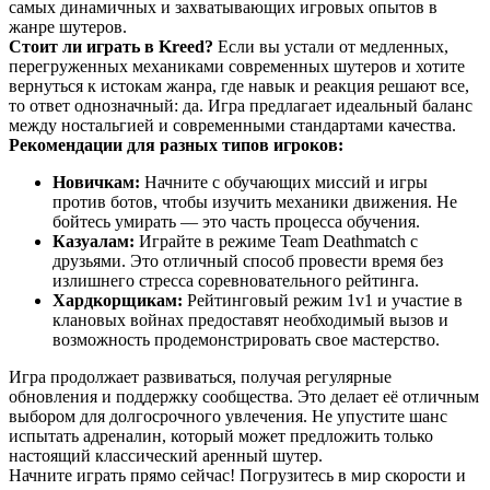
самых динамичных и захватывающих игровых опытов в
жанре шутеров.
Стоит ли играть в Kreed?
Если вы устали от медленных,
перегруженных механиками современных шутеров и хотите
вернуться к истокам жанра, где навык и реакция решают все,
то ответ однозначный: да. Игра предлагает идеальный баланс
между ностальгией и современными стандартами качества.
Рекомендации для разных типов игроков:
Новичкам:
Начните с обучающих миссий и игры
против ботов, чтобы изучить механики движения. Не
бойтесь умирать — это часть процесса обучения.
Казуалам:
Играйте в режиме Team Deathmatch с
друзьями. Это отличный способ провести время без
излишнего стресса соревновательного рейтинга.
Хардкорщикам:
Рейтинговый режим 1v1 и участие в
клановых войнах предоставят необходимый вызов и
возможность продемонстрировать свое мастерство.
Игра продолжает развиваться, получая регулярные
обновления и поддержку сообщества. Это делает её отличным
выбором для долгосрочного увлечения. Не упустите шанс
испытать адреналин, который может предложить только
настоящий классический аренный шутер.
Начните играть прямо сейчас! Погрузитесь в мир скорости и