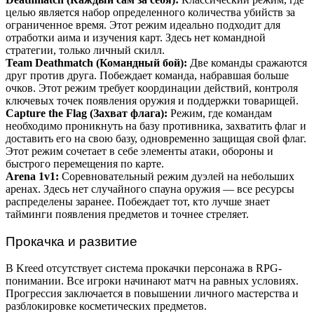
целью является набор определенного количества убийств за
ограниченное время. Этот режим идеально подходит для
отработки аима и изучения карт. Здесь нет командной
стратегии, только личный скилл.
Team Deathmatch (Командный бой):
Две команды сражаются
друг против друга. Побеждает команда, набравшая больше
очков. Этот режим требует координации действий, контроля
ключевых точек появления оружия и поддержки товарищей.
Capture the Flag (Захват флага):
Режим, где командам
необходимо проникнуть на базу противника, захватить флаг и
доставить его на свою базу, одновременно защищая свой флаг.
Этот режим сочетает в себе элементы атаки, обороны и
быстрого перемещения по карте.
Arena 1v1:
Соревновательный режим дуэлей на небольших
аренах. Здесь нет случайного спауна оружия — все ресурсы
распределены заранее. Побеждает тот, кто лучше знает
тайминги появления предметов и точнее стреляет.
Прокачка и развитие
В Kreed отсутствует система прокачки персонажа в RPG-
понимании. Все игроки начинают матч на равных условиях.
Прогрессия заключается в повышении личного мастерства и
разблокировке косметических предметов.