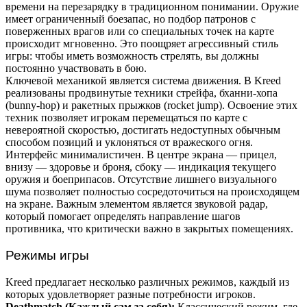
времени на перезарядку в традиционном понимании. Оружие
имеет ограниченный боезапас, но подбор патронов с
поверженных врагов или со специальных точек на карте
происходит мгновенно. Это поощряет агрессивный стиль
игры: чтобы иметь возможность стрелять, вы должны
постоянно участвовать в бою.
Ключевой механикой является система движения. В Kreed
реализованы продвинутые техники стрейфа, бханни-хопа
(bunny-hop) и ракетных прыжков (rocket jump). Освоение этих
техник позволяет игрокам перемещаться по карте с
невероятной скоростью, достигать недоступных обычным
способом позиций и уклоняться от вражеского огня.
Интерфейс минималистичен. В центре экрана — прицел,
внизу — здоровье и броня, сбоку — индикация текущего
оружия и боеприпасов. Отсутствие лишнего визуального
шума позволяет полностью сосредоточиться на происходящем
на экране. Важным элементом является звуковой радар,
который помогает определять направление шагов
противника, что критически важно в закрытых помещениях.
Режимы игры
Kreed предлагает несколько различных режимов, каждый из
которых удовлетворяет разные потребности игроков.
Deathmatch (Каждый сам за себя):
Классический режим, где