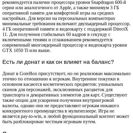
рекомендуется наличие процессора уровня Snapdragon 600-й
серии или аналогичного от Apple, а также минимум 3 ГБ
оперативной памяти для комфортной игры на средних
настройках. Для версии на персональных компьютерах
минимальные требования включают двухъядерный процессор,
4 ГБ оперативной памяти и видеокарту с поддержкой DirectX
11. Для получения стабильных 60 кадров в секунду с
включенными тенями и сглаживанием рекомендуется
современный многоядерный процессор и видеокарта уровня
GTX 1050 Ti или выше.
Есть ли донат и как он влияет на баланс?
Донат в GoreBox присутствует, но он реализован максимально
этично по отношению к игрокам. Внутренние покупки в
основном касаются косметических предметов: уникальных
скинов для персонажей, эксклюзивных расцветок для
транспорта и декоративных элементов для карт. Существуют
также опции для ускорения получения внутриигровой
валюты, однако они не предоставляют игрокам никакого
конкурентного преимущества в мультиплеере. Игра не
является pay-to-win, и любой функциональный контент может
быть разблокирован честным игровым путем.