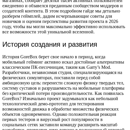
магазинах, собирает десятки тысяч активных пользователей
ежедневно и обзавелся преданным сообществом моддеров и
создателей контента. В этом подробном гайде мы детально
разберем геймплей, дадим исчерпывающие советы для
новичков и оценим перспективы развития проекта в 2026
году, чтобы вы могли максимально эффективно использовать
все возможности этой уникальной вселенной.
История создания и развития
История GoreBox берет свое начало в период, когда
мобильный гейминг активно искал достойные альтернативы
классическим ПК-песочницам, таким как Garry’s Mod.
Разработчики, независимая студия, специализирующаяся на
физических симуляторах, поставили перед собой
амбициозную цель: перенести сложную физику твердых тел,
систему суставов и разрушаемость на мобильные платформы
без критической потери производительности. Как появилась
GoreBox? Изначально проект задумывался как небольшой
технологический демо-прототип для тестирования
возможностей движка в обработке множества физических
объектов одновременно. Однако положительная реакция
первых тестеров и вирусный рост популярности в
социальных сетях заставили команду расширить масштаб
разработки, превратив демо-версию в полноценный игровой