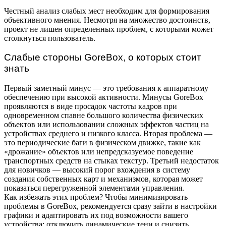
Честный анализ слабых мест необходим для формирования
объективного мнения. Несмотря на множество достоинств,
проект не лишен определенных проблем, с которыми может
столкнуться пользователь.
Слабые стороны GoreBox, о которых стоит
знать
Первый заметный минус — это требования к аппаратному
обеспечению при высокой активности. Минусы GoreBox
проявляются в виде просадок частоты кадров при
одновременном спавне большого количества физических
объектов или использовании сложных эффектов частиц на
устройствах среднего и низкого класса. Вторая проблема —
это периодические баги в физическом движке, такие как
«дрожание» объектов или непредсказуемое поведение
транспортных средств на стыках текстур. Третьий недостаток
для новичков — высокий порог вхождения в систему
создания собственных карт и механизмов, которая может
показаться перегруженной элементами управления.
Как избежать этих проблем? Чтобы минимизировать
проблемы в GoreBox, рекомендуется сразу зайти в настройки
графики и адаптировать их под возможности вашего
устройства: отключить динамические тени и снизить