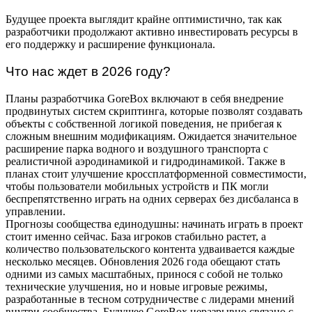
Будущее проекта выглядит крайне оптимистично, так как
разработчики продолжают активно инвестировать ресурсы в
его поддержку и расширение функционала.
Что нас ждет в 2026 году?
Планы разработчика GoreBox включают в себя внедрение
продвинутых систем скриптинга, которые позволят создавать
объекты с собственной логикой поведения, не прибегая к
сложным внешним модификациям. Ожидается значительное
расширение парка водного и воздушного транспорта с
реалистичной аэродинамикой и гидродинамикой. Также в
планах стоит улучшение кроссплатформенной совместимости,
чтобы пользователи мобильных устройств и ПК могли
беспрепятственно играть на одних серверах без дисбаланса в
управлении.
Прогнозы сообщества единодушны: начинать играть в проект
стоит именно сейчас. База игроков стабильно растет, а
количество пользовательского контента удваивается каждые
несколько месяцев. Обновления 2026 года обещают стать
одними из самых масштабных, принося с собой не только
технические улучшения, но и новые игровые режимы,
разработанные в тесном сотрудничестве с лидерами мнений
внутри сообщества. Будущее GoreBox неразрывно связано с