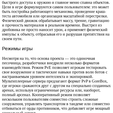
быстрого доступа к оружию и главное меню спавна объектов.
Цели в игре формулируются самим пользователем: это может
быть постройка работающего механизма, проведение краш-
теста автомобиля или организация масштабной перестрелки.
Физический движок обрабатывает массу, трение, гравитацию
и прочность материалов в реальном времени. Выстрел из
дробовика не просто наносит урон, а применяет физический
импульс к объекту, отбрасывая его и разрушая препятствия на
своем пути.
Режимы игры
Несмотря на то, что основа проекта — это одиночная
песочница, разработчики внедрили несколько форматов
взаимодействия. Режим PvE позволяет игрокам тестировать
свое вооружение и тактические навыки против волн ботов с
настраиваемым уровнем интеллекта и экипировкой.
Мультиплеерные сервера предлагают формат PvP в GoreBox,
где игроки сражаются друг с другом на специально созданных
аренах, используя ограниченные ресурсы или, наоборот,
полный арсенал. Кооперативный режим позволяет
нескольким пользователям совместно строить сложные
сооружения, управлять транспортом в тандеме или совместно
отбиваться от орды противников, что добавляет игре мощный
социальный аспект.