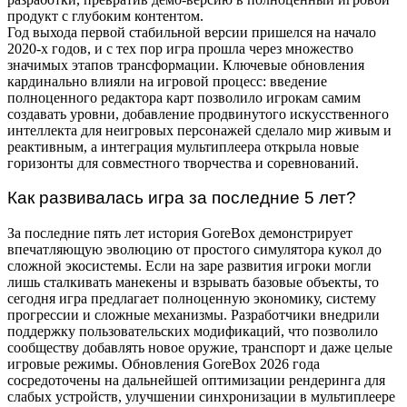
продукт с глубоким контентом.
Год выхода первой стабильной версии пришелся на начало
2020-х годов, и с тех пор игра прошла через множество
значимых этапов трансформации. Ключевые обновления
кардинально влияли на игровой процесс: введение
полноценного редактора карт позволило игрокам самим
создавать уровни, добавление продвинутого искусственного
интеллекта для неигровых персонажей сделало мир живым и
реактивным, а интеграция мультиплеера открыла новые
горизонты для совместного творчества и соревнований.
Как развивалась игра за последние 5 лет?
За последние пять лет история GoreBox демонстрирует
впечатляющую эволюцию от простого симулятора кукол до
сложной экосистемы. Если на заре развития игроки могли
лишь сталкивать манекены и взрывать базовые объекты, то
сегодня игра предлагает полноценную экономику, систему
прогрессии и сложные механизмы. Разработчики внедрили
поддержку пользовательских модификаций, что позволило
сообществу добавлять новое оружие, транспорт и даже целые
игровые режимы. Обновления GoreBox 2026 года
сосредоточены на дальнейшей оптимизации рендеринга для
слабых устройств, улучшении синхронизации в мультиплеере