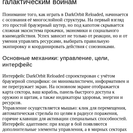
галактическим войнам
Понимание того, как играть в DarkOrbit Reloaded, начинается
с осознания её многослойной структуры. На первый взгляд
это простой браузерный шутер, но под капотом скрывается
сложная экосистема прокачки, экономики и социального
взаимодействия. Успех зависит не только от реакции, но и от
умения управлять ресурсами, выбирать правильную
экипировку и координировать действия с союзниками.
Основные механики: управление, цели,
интерфейс
Интерфейс DarkOrbit Reloaded спроектирован с учётом
браузерной специфики: он минималистичен, информативен и
не перегружает экран. На основном экране отображается
карта сектора, ваш корабль, панель быстрого доступа к
оружию и щитам, а также индикаторы здоровья, энергии и
ресурсов.
Управление осуществляется мышью: клик для перемещения,
автоматическая стрельба по целям в радиусе поражения,
горячие клавиши для активации специальных способностей.
Интерфейс адаптивен: при входе в бой появляются
дополнительные элементы управления, а в мирных секторах