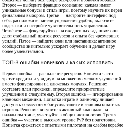
Второе — выберите фракцию осознанно: каждая имеет
уникальные бонусы и стиль игры, поэтому изучите их перед
финальным выбором. Третье — настройте интерфейс под
себя: расположите панели управления удобно, включите
подсказки и настройте чувствительность управления.
Четвёртое — фокусируйтесь на ежедневных заданиях: они
дают стабильный приток ресурсов и опыта без чрезмерных
усилий. Пятое — найдите клан или наставника: активное
сообщество значительно ускоряет обучение и делает игру
более увлекательной.
ТОП-3 ошибки новичков и как их исправить
Первая ошибка — распыление ресурсов. Новички часто
тратят кредиты и уридиум на множество мелких улучшений
вместо фокусировки на ключевых модулях. Решение:
составьте план прокачки, определите приоритетные
улучшения и следуйте ему. Вторая ошибка — игнорирование
клановой механики. Попытка играть в одиночку лишает
доступа к совместным бонусам, защите и знаниям опытных
игроков. Решение: вступите в активный клан даже на
начальном этапе, участвуйте в общих активностях. Третья
ошибка — участие в высоком уровне PvP без подготовки.
Попытка сражаться с опытными пилотами на слабом корабле