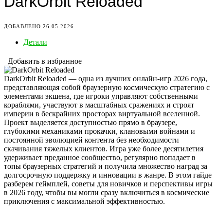
DarkOrbit Reloaded
ДОБАВЛЕНО 26.05.2026
Детали
Добавить в избранное
DarkOrbit Reloaded — одна из лучших онлайн-игр 2026 года,
представляющая собой браузерную космическую стратегию с
элементами экшена, где игроки управляют собственными
кораблями, участвуют в масштабных сражениях и строят
империи в бескрайних просторах виртуальной вселенной.
Проект выделяется доступностью прямо в браузере,
глубокими механиками прокачки, клановыми войнами и
постоянной эволюцией контента без необходимости
скачивания тяжелых клиентов. Игра уже более десятилетия
удерживает преданное сообщество, регулярно попадает в
топы браузерных стратегий и получила множество наград за
долгосрочную поддержку и инновации в жанре. В этом гайде
разберем геймплей, советы для новичков и перспективы игры
в 2026 году, чтобы вы могли сразу включиться в космические
приключения с максимальной эффективностью.