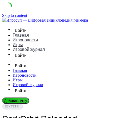
Skip to content
Войти
Главная
Игроновости
Игры
Игровой журнал
Войти
Войти
Главная
Игроновости
Игры
Игровой журнал
Войти
Добавить игру
ШУТЕРЫ