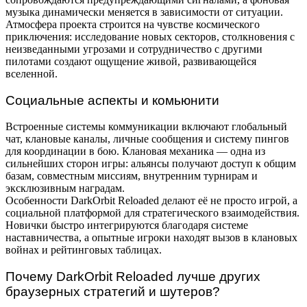
музыка динамически меняется в зависимости от ситуации.
Атмосфера проекта строится на чувстве космического
приключения: исследование новых секторов, столкновения с
неизведанными угрозами и сотрудничество с другими
пилотами создают ощущение живой, развивающейся
вселенной.
Социальные аспекты и комьюнити
Встроенные системы коммуникации включают глобальный
чат, клановые каналы, личные сообщения и систему пингов
для координации в бою. Клановая механика — одна из
сильнейших сторон игры: альянсы получают доступ к общим
базам, совместным миссиям, внутренним турнирам и
эксклюзивным наградам.
Особенности DarkOrbit Reloaded делают её не просто игрой, а
социальной платформой для стратегического взаимодействия.
Новички быстро интегрируются благодаря системе
наставничества, а опытные игроки находят вызов в клановых
войнах и рейтинговых таблицах.
Почему DarkOrbit Reloaded лучше других
браузерных стратегий и шутеров?