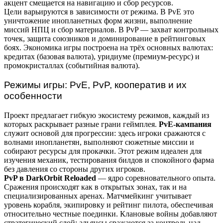
акцент смещается на навигацию и сбор ресурсов.
Цели варьируются в зависимости от режима. В PvE это
уничтожение инопланетных форм жизни, выполнение
миссий НПЦ и сбор материалов. В PvP — захват контрольных
точек, защита союзников и доминирование в рейтинговых
боях. Экономика игры построена на трёх основных валютах:
кредитах (базовая валюта), уридиуме (премиум-ресурс) и
промокристаллах (событийная валюта).
Режимы игры: PvE, PvP, кооператив и их
особенности
Проект предлагает гибкую экосистему режимов, каждый из
которых раскрывает разные грани геймплея.
PvE-кампания
служит основой для прогрессии: здесь игроки сражаются с
волнами инопланетян, выполняют сюжетные миссии и
собирают ресурсы для прокачки. Этот режим идеален для
изучения механик, тестирования билдов и спокойного фарма
без давления со стороны других игроков.
PvP в DarkOrbit Reloaded
— ядро соревновательного опыта.
Сражения происходят как в открытых зонах, так и на
специализированных аренах. Матчмейкинг учитывает
уровень корабля, экипировку и рейтинг пилота, обеспечивая
относительно честные поединки. Клановые войны добавляют
стратегический слой: альянсы сражаются за контроль над