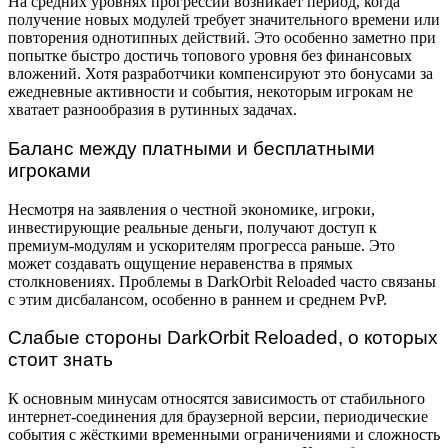
На средних уровнях прогрессии возникает период, когда
получение новых модулей требует значительного времени или
повторения однотипных действий. Это особенно заметно при
попытке быстро достичь топового уровня без финансовых
вложений. Хотя разработчики компенсируют это бонусами за
ежедневные активности и события, некоторым игрокам не
хватает разнообразия в рутинных задачах.
Баланс между платными и бесплатными
игроками
Несмотря на заявления о честной экономике, игроки,
инвестирующие реальные деньги, получают доступ к
премиум-модулям и ускорителям прогресса раньше. Это
может создавать ощущение неравенства в прямых
столкновениях. Проблемы в DarkOrbit Reloaded часто связаны
с этим дисбалансом, особенно в раннем и среднем PvP.
Слабые стороны DarkOrbit Reloaded, о которых
стоит знать
К основным минусам относятся зависимость от стабильного
интернет-соединения для браузерной версии, периодические
события с жёсткими временными ограничениями и сложность