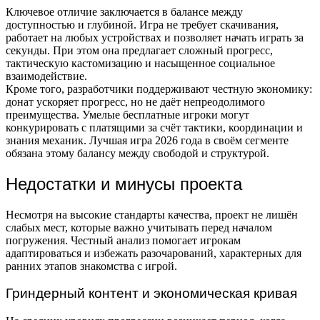
Ключевое отличие заключается в балансе между
доступностью и глубиной. Игра не требует скачивания,
работает на любых устройствах и позволяет начать играть за
секунды. При этом она предлагает сложный прогресс,
тактическую кастомизацию и насыщенное социальное
взаимодействие.
Кроме того, разработчики поддерживают честную экономику:
донат ускоряет прогресс, но не даёт непреодолимого
преимущества. Умелые бесплатные игроки могут
конкурировать с платящими за счёт тактики, координации и
знания механик. Лучшая игра 2026 года в своём сегменте
обязана этому балансу между свободой и структурой.
Недостатки и минусы проекта
Несмотря на высокие стандарты качества, проект не лишён
слабых мест, которые важно учитывать перед началом
погружения. Честный анализ помогает игрокам
адаптироваться и избежать разочарований, характерных для
ранних этапов знакомства с игрой.
Гриндерный контент и экономическая кривая