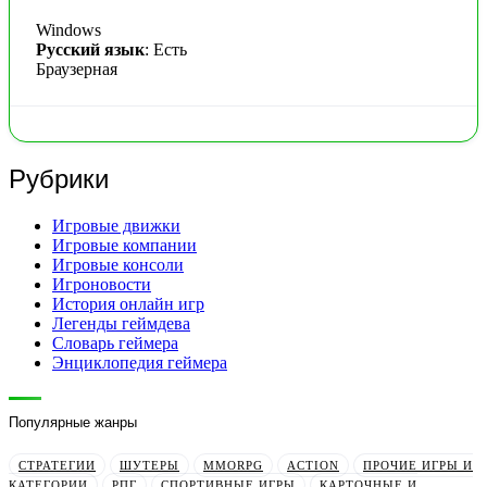
Windows
Русский язык
: Есть
Браузерная
Рубрики
Игровые движки
Игровые компании
Игровые консоли
Игроновости
История онлайн игр
Легенды геймдева
Словарь геймера
Энциклопедия геймера
Популярные жанры
СТРАТЕГИИ
ШУТЕРЫ
MMORPG
ACTION
ПРОЧИЕ ИГРЫ И
КАТЕГОРИИ
РПГ
СПОРТИВНЫЕ ИГРЫ
КАРТОЧНЫЕ И