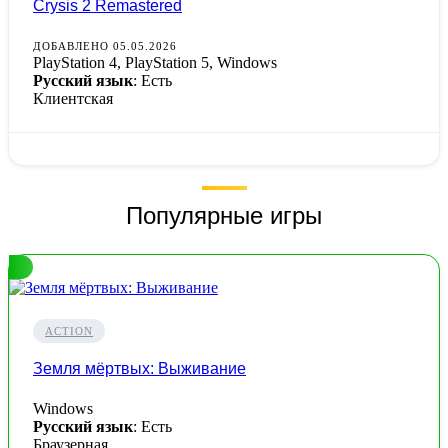
Crysis 2 Remastered
ДОБАВЛЕНО 05.05.2026
PlayStation 4, PlayStation 5, Windows
Русский язык
: Есть
Клиентская
Популярные игры
ACTION
Земля мёртвых: Выживание
Windows
Русский язык
: Есть
Браузерная