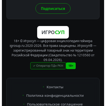
Подписаться
ИГРО
СУП
18+ © Игросуп — цифровая энциклопедия геймера
igrosup.ru 2020-2026. Все права защищены.
Игросуп® —
зарегистрированный товарный знак на территории
Российской Федерации (Свидетельство № 1210560 от
09.04.2026).
✓ Оператор ПДн РКН
18+
Контакты
Политика конфиденциальности
Пользовательское соглашение