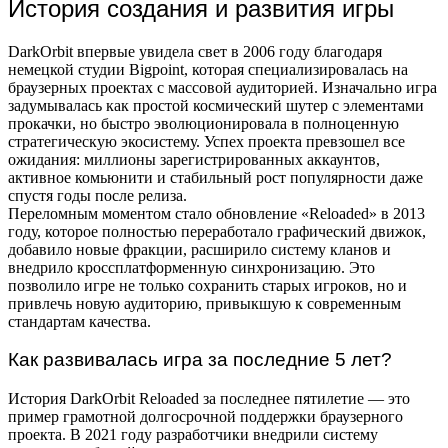
История создания и развития игры
DarkOrbit впервые увидела свет в 2006 году благодаря
немецкой студии Bigpoint, которая специализировалась на
браузерных проектах с массовой аудиторией. Изначально игра
задумывалась как простой космический шутер с элементами
прокачки, но быстро эволюционировала в полноценную
стратегическую экосистему. Успех проекта превзошел все
ожидания: миллионы зарегистрированных аккаунтов,
активное комьюнити и стабильный рост популярности даже
спустя годы после релиза.
Переломным моментом стало обновление «Reloaded» в 2013
году, которое полностью переработало графический движок,
добавило новые фракции, расширило систему кланов и
внедрило кроссплатформенную синхронизацию. Это
позволило игре не только сохранить старых игроков, но и
привлечь новую аудиторию, привыкшую к современным
стандартам качества.
Как развивалась игра за последние 5 лет?
История DarkOrbit Reloaded за последнее пятилетие — это
пример грамотной долгосрочной поддержки браузерного
проекта. В 2021 году разработчики внедрили систему