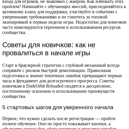
входа для игроков, не знакомых с жанром. Как избежать этих
проблем? Начинайте с обучающих миссий, присоединяйтесь к
активному клану для поддержки, участвуйте в событиях с
умеренными требованиями и не гонитесь за топовой
экипировкой в первые недели игры. Недостатки для новичков
часто нивелируются терпением и использованием ресурсов
сообщества.
Советы для новичков: как не
провалиться в начале игры
Старт в браузерной стратегии с глубокой механикой всегда
сопряжён с риском быстрой демотивации. Правильная
подготовка и знание типичных ошибок превращают первые
часы в фундамент для долгосрочного прогресса. Советы
новичкам в DarkOrbit Reloaded сводятся к дисциплине,
постепенному освоению и использованию преимуществ
сообщества.
5 стартовых шагов для уверенного начала
Первое, что нужно сделать после регистрации — пройти
полное обучение. Оно не просто показывает кнопки, а
объясняет логику боя, сбора ресурсов и прокачки корабля.