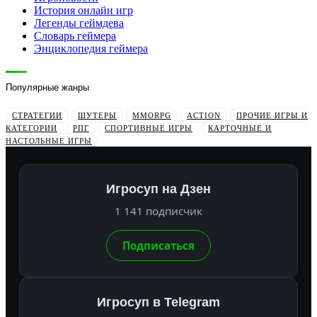
История онлайн игр
Легенды геймдева
Словарь геймера
Энциклопедия геймера
Популярные жанры
СТРАТЕГИИ
ШУТЕРЫ
MMORPG
ACTION
ПРОЧИЕ ИГРЫ И
КАТЕГОРИИ
РПГ
СПОРТИВНЫЕ ИГРЫ
КАРТОЧНЫЕ И
НАСТОЛЬНЫЕ ИГРЫ
Игросуп на Дзен
1 141 подписчик
Подписаться
Игросуп в Telegram