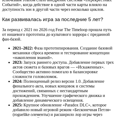
Событий», когда действие в одной части карты влияло на
доступность зон в другой части через несколько циклов.
Как развивалась игра за последние 5 лет?
За период с 2021 по 2026 год Fear The Timeloop прошла путь
от нишевого прототипа до культового хоррора с преданной
фан-базой.
2021–2022:
Фаза прототипирования. Создание базовой
механики сброса времени и тестирование концепции
«накопления знаний».
2023:
Запуск раннего доступа. Добавление первых трех
актов сюжета и базовых врагов — «Искаженных».
Сообщество активно помогало в балансировке
сложности головоломок.
2024:
Полноценный релиз версии 1.0. Добавление
финального акта, новых концовок и системы
достижений, связанных с нестандартным
прохождением. Улучшение графического движка и
добавление динамического освещения.
2025:
Крупное обновление «Paradox DLC», которое
добавило новый игровой режим «Бесконечная Петля»
(roguelike-элементы) и расширило лор игры через