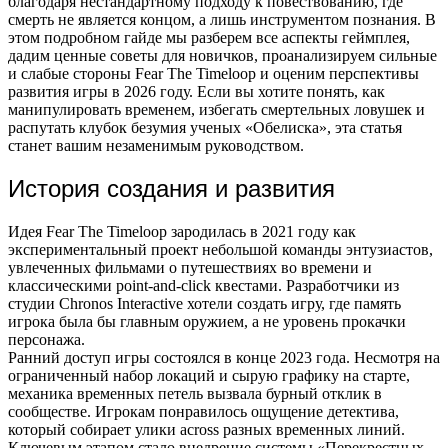
благодаря нестандартному подходу к повествованию, где
смерть не является концом, а лишь инструментом познания. В
этом подробном гайде мы разберем все аспекты геймплея,
дадим ценные советы для новичков, проанализируем сильные
и слабые стороны Fear The Timeloop и оценим перспективы
развития игры в 2026 году. Если вы хотите понять, как
манипулировать временем, избегать смертельных ловушек и
распутать клубок безумия ученых «Обелиска», эта статья
станет вашим незаменимым руководством.
История создания и развития
Идея Fear The Timeloop зародилась в 2021 году как
экспериментальный проект небольшой команды энтузиастов,
увлеченных фильмами о путешествиях во времени и
классическими point-and-click квестами. Разработчики из
студии Chronos Interactive хотели создать игру, где память
игрока была бы главным оружием, а не уровень прокачки
персонажа.
Ранний доступ игры состоялся в конце 2023 года. Несмотря на
ограниченный набор локаций и сырую графику на старте,
механика временных петель вызвала бурный отклик в
сообществе. Игрокам понравилось ощущение детектива,
который собирает улики across разных временных линий.
Ключевым этапом стало внедрение системы «Перекрестных