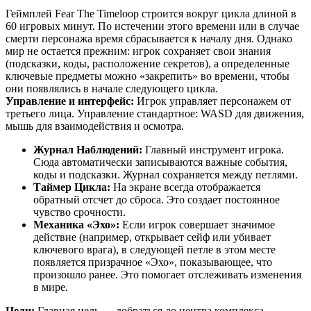
Геймплей Fear The Timeloop строится вокруг цикла длиной в
60 игровых минут. По истечении этого времени или в случае
смерти персонажа время сбрасывается к началу дня. Однако
мир не остается прежним: игрок сохраняет свои знания
(подсказки, коды, расположение секретов), а определенные
ключевые предметы можно «закрепить» во времени, чтобы
они появлялись в начале следующего цикла.
Управление и интерфейс:
Игрок управляет персонажем от
третьего лица. Управление стандартное: WASD для движения,
мышь для взаимодействия и осмотра.
Журнал Наблюдений:
Главный инструмент игрока.
Сюда автоматически записываются важные события,
коды и подсказки. Журнал сохраняется между петлями.
Таймер Цикла:
На экране всегда отображается
обратный отсчет до сброса. Это создает постоянное
чувство срочности.
Механика «Эхо»:
Если игрок совершает значимое
действие (например, открывает сейф или убивает
ключевого врага), в следующей петле в этом месте
появляется призрачное «Эхо», показывающее, что
произошло ранее. Это помогает отслеживать изменения
в мире.
Цели:
Главная цель — добраться до центра комплекса