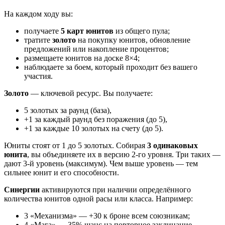
На каждом ходу вы:
получаете
5 карт юнитов
из общего пула;
тратите
золото
на покупку юнитов, обновление
предложений или накопление процентов;
размещаете юнитов на доске 8×4;
наблюдаете за боем, который проходит без вашего
участия.
Золото
— ключевой ресурс. Вы получаете:
5 золотых за раунд (база),
+1 за каждый раунд без поражения (до 5),
+1 за каждые 10 золотых на счету (до 5).
Юниты стоят от 1 до 5 золотых. Собирая
3 одинаковых
юнита
, вы объединяете их в версию 2-го уровня. Три таких —
дают 3-й уровень (максимум). Чем выше уровень — тем
сильнее юнит и его способности.
Синергии
активируются при наличии определённого
количества юнитов одной расы или класса. Например:
3 «Механизма» — +30 к броне всем союзникам;
4 «Мага» — 35% шанс на повторное заклинание.