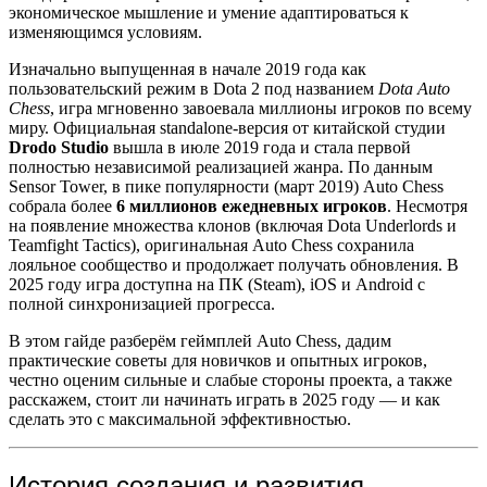
экономическое мышление и умение адаптироваться к
изменяющимся условиям.
Изначально выпущенная в начале 2019 года как
пользовательский режим в Dota 2 под названием
Dota Auto
Chess
, игра мгновенно завоевала миллионы игроков по всему
миру. Официальная standalone-версия от китайской студии
Drodo Studio
вышла в июле 2019 года и стала первой
полностью независимой реализацией жанра. По данным
Sensor Tower, в пике популярности (март 2019) Auto Chess
собрала более
6 миллионов ежедневных игроков
. Несмотря
на появление множества клонов (включая Dota Underlords и
Teamfight Tactics), оригинальная Auto Chess сохранила
лояльное сообщество и продолжает получать обновления. В
2025 году игра доступна на ПК (Steam), iOS и Android с
полной синхронизацией прогресса.
В этом гайде разберём геймплей Auto Chess, дадим
практические советы для новичков и опытных игроков,
честно оценим сильные и слабые стороны проекта, а также
расскажем, стоит ли начинать играть в 2025 году — и как
сделать это с максимальной эффективностью.
История создания и развития