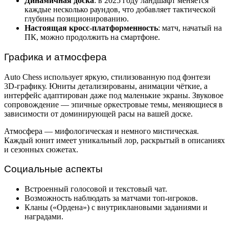
Динамичная доска
: в 2025 году ландшафт меняется
каждые несколько раундов, что добавляет тактической
глубины позиционированию.
Настоящая кросс-платформенность
: матч, начатый на
ПК, можно продолжить на смартфоне.
Графика и атмосфера
Auto Chess использует яркую, стилизованную под фэнтези
3D-графику. Юниты детализированы, анимации чёткие, а
интерфейс адаптирован даже под маленькие экраны. Звуковое
сопровождение — эпичные оркестровые темы, меняющиеся в
зависимости от доминирующей расы на вашей доске.
Атмосфера — мифологическая и немного мистическая.
Каждый юнит имеет уникальный лор, раскрытый в описаниях
и сезонных сюжетах.
Социальные аспекты
Встроенный голосовой и текстовый чат.
Возможность наблюдать за матчами топ-игроков.
Кланы («Ордена») с внутриклановыми заданиями и
наградами.