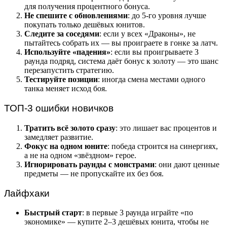
для получения процентного бонуса.
Не спешите с обновлениями
: до 5-го уровня лучше
покупать только дешёвых юнитов.
Следите за соседями
: если у всех «Драконы», не
пытайтесь собрать их — вы проиграете в гонке за латч.
Используйте «падения»
: если вы проигрываете 3
раунда подряд, система даёт бонус к золоту — это шанс
перезапустить стратегию.
Тестируйте позиции
: иногда смена местами одного
танка меняет исход боя.
ТОП-3 ошибки новичков
Тратить всё золото сразу
: это лишает вас процентов и
замедляет развитие.
Фокус на одном юните
: победа строится на синергиях,
а не на одном «звёздном» герое.
Игнорировать раунды с монстрами
: они дают ценные
предметы — не пропускайте их без боя.
Лайфхаки
Быстрый старт
: в первые 3 раунда играйте «по
экономике» — купите 2–3 дешёвых юнита, чтобы не