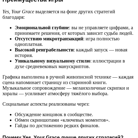
Yes, Your Grace
выделяется на фоне других стратегий
благодаря:
Эмоциональной глубине
: вы не управляете цифрами, а
принимаете решения, от которых зависит судьба людей.
Отсутствию микротранзакций
: игра полностью
одноплатная.
Высокой реиграбельности
: каждый запуск — новая
история.
Уникальному визуальному стилю
: иллюстрации в
духе средневековых манускриптов.
Графика выполнена в ручной живописной технике — каждая
сцена напоминает страницу из старинной книги.
Музыкальное сопровождение — меланхоличные скрипки и
хоралы — усиливает атмосферу тяжёлого выбора.
Социальные аспекты реализованы через:
Обсуждение концовок в сообществе.
Обмен скриншотами «ключевых моментов».
Гайды по достижению редких финалов.
Почему Yes, Your Grace лучше других стратегий?