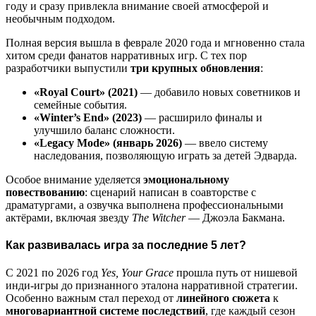
году и сразу привлекла внимание своей атмосферой и
необычным подходом.
Полная версия вышла в феврале 2020 года и мгновенно стала
хитом среди фанатов нарративных игр. С тех пор
разработчики выпустили
три крупных обновления
:
«Royal Court» (2021)
— добавило новых советников и
семейные события.
«Winter’s End» (2023)
— расширило финалы и
улучшило баланс сложности.
«Legacy Mode» (январь 2026)
— ввело систему
наследования, позволяющую играть за детей Эдварда.
Особое внимание уделяется
эмоциональному
повествованию
: сценарий написан в соавторстве с
драматургами, а озвучка выполнена профессиональными
актёрами, включая звезду
The Witcher
— Джоэла Бакмана.
Как развивалась игра за последние 5 лет?
С 2021 по 2026 год
Yes, Your Grace
прошла путь от нишевой
инди-игры до признанного эталона нарративной стратегии.
Особенно важным стал переход от
линейного сюжета
к
многовариантной системе последствий
, где каждый сезон