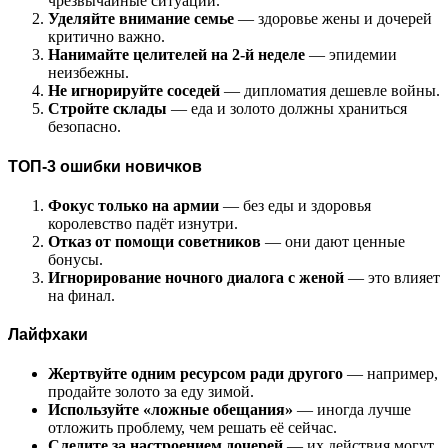
чрезвычайные ситуации.
Уделяйте внимание семье
— здоровье жены и дочерей
критично важно.
Нанимайте целителей на 2-й неделе
— эпидемии
неизбежны.
Не игнорируйте соседей
— дипломатия дешевле войны.
Стройте склады
— еда и золото должны храниться
безопасно.
ТОП-3 ошибки новичков
Фокус только на армии
— без еды и здоровья
королевство падёт изнутри.
Отказ от помощи советников
— они дают ценные
бонусы.
Игнорирование ночного диалога с женой
— это влияет
на финал.
Лайфхаки
Жертвуйте одним ресурсом ради другого
— например,
продайте золото за еду зимой.
Используйте «ложные обещания»
— иногда лучше
отложить проблему, чем решать её сейчас.
Следите за настроением дочерей
— их действия могут