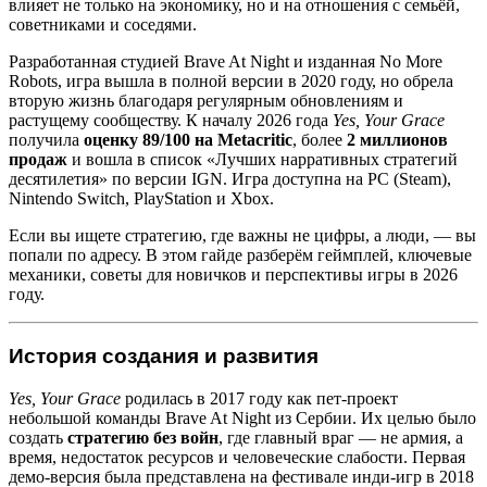
влияет не только на экономику, но и на отношения с семьёй,
советниками и соседями.
Разработанная студией Brave At Night и изданная No More
Robots, игра вышла в полной версии в 2020 году, но обрела
вторую жизнь благодаря регулярным обновлениям и
растущему сообществу. К началу 2026 года
Yes, Your Grace
получила
оценку 89/100 на Metacritic
, более
2 миллионов
продаж
и вошла в список «Лучших нарративных стратегий
десятилетия» по версии IGN. Игра доступна на PC (Steam),
Nintendo Switch, PlayStation и Xbox.
Если вы ищете стратегию, где важны не цифры, а люди, — вы
попали по адресу. В этом гайде разберём геймплей, ключевые
механики, советы для новичков и перспективы игры в 2026
году.
История создания и развития
Yes, Your Grace
родилась в 2017 году как пет-проект
небольшой команды Brave At Night из Сербии. Их целью было
создать
стратегию без войн
, где главный враг — не армия, а
время, недостаток ресурсов и человеческие слабости. Первая
демо-версия была представлена на фестивале инди-игр в 2018