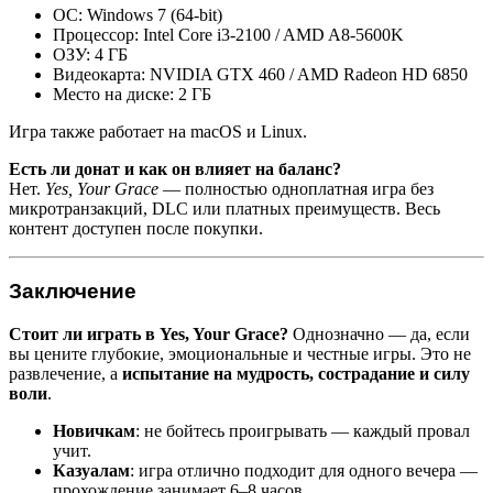
ОС: Windows 7 (64-bit)
Процессор: Intel Core i3-2100 / AMD A8-5600K
ОЗУ: 4 ГБ
Видеокарта: NVIDIA GTX 460 / AMD Radeon HD 6850
Место на диске: 2 ГБ
Игра также работает на macOS и Linux.
Есть ли донат и как он влияет на баланс?
Нет.
Yes, Your Grace
— полностью одноплатная игра без
микротранзакций, DLC или платных преимуществ. Весь
контент доступен после покупки.
Заключение
Стоит ли играть в Yes, Your Grace?
Однозначно — да, если
вы цените глубокие, эмоциональные и честные игры. Это не
развлечение, а
испытание на мудрость, сострадание и силу
воли
.
Новичкам
: не бойтесь проигрывать — каждый провал
учит.
Казуалам
: игра отлично подходит для одного вечера —
прохождение занимает 6–8 часов.