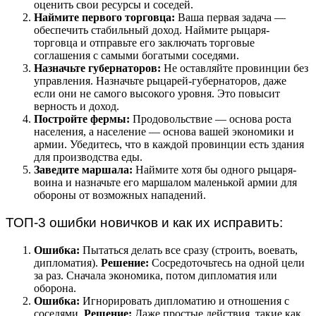
оценить свои ресурсы и соседей.
Наймите первого торговца:
Ваша первая задача —
обеспечить стабильный доход. Наймите рыцаря-
торговца и отправьте его заключать торговые
соглашения с самыми богатыми соседями.
Назначьте губернаторов:
Не оставляйте провинции без
управления. Назначьте рыцарей-губернаторов, даже
если они не самого высокого уровня. Это повысит
верность и доход.
Постройте фермы:
Продовольствие — основа роста
населения, а население — основа вашей экономики и
армии. Убедитесь, что в каждой провинции есть здания
для производства еды.
Заведите маршала:
Наймите хотя бы одного рыцаря-
воина и назначьте его маршалом маленькой армии для
обороны от возможных нападений.
ТОП-3 ошибки новичков и как их исправить:
Ошибка:
Пытаться делать все сразу (строить, воевать,
дипломатия).
Решение:
Сосредоточьтесь на одной цели
за раз. Сначала экономика, потом дипломатия или
оборона.
Ошибка:
Игнорировать дипломатию и отношения с
соседями.
Решение:
Даже простые действия, такие как