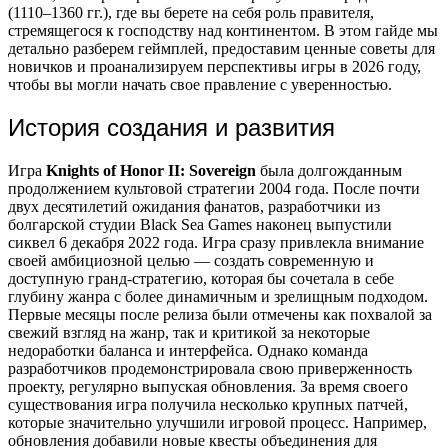
(1110–1360 гг.), где вы берете на себя роль правителя,
стремящегося к господству над континентом. В этом гайде мы
детально разберем геймплей, предоставим ценные советы для
новичков и проанализируем перспективы игры в 2026 году,
чтобы вы могли начать свое правление с уверенностью.
История создания и развития
Игра
Knights of Honor II: Sovereign
была долгожданным
продолжением культовой стратегии 2004 года. После почти
двух десятилетий ожидания фанатов, разработчики из
болгарской студии Black Sea Games наконец выпустили
сиквел 6 декабря 2022 года. Игра сразу привлекла внимание
своей амбициозной целью — создать современную и
доступную гранд-стратегию, которая бы сочетала в себе
глубину жанра с более динамичным и зрелищным подходом.
Первые месяцы после релиза были отмечены как похвалой за
свежий взгляд на жанр, так и критикой за некоторые
недоработки баланса и интерфейса. Однако команда
разработчиков продемонстрировала свою приверженность
проекту, регулярно выпуская обновления. За время своего
существования игра получила несколько крупных патчей,
которые значительно улучшили игровой процесс. Например,
обновления добавили новые квесты объединения для