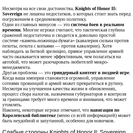
Несмотря на все свои достоинства,
Knights of Honor II:
Sovereign
не лишена недостатков, о которых стоит знать перед
погружением в средневековую политику.
Один из главных минусов — это
система боев в реальном
времени
. Многие игроки считают, что тактическая глубина
сражений недостаточна и сводится к довольно простой
системе «камень-ножницы-бумага» (кавалерия сильна против
пехоты, пехота с копьями — против кавалерии). Хотя
наблюдать за битвой зрелищно, прямое управление армией
часто оказывается менее эффективным, чем полагаться на
автобой, что может разочаровать любителей микро-
менеджмента.
Другая проблема — это
гриндерный контент в поздней игре
.
Когда ваша империя становится огромной, управление
сотнями провинций и армий может превратиться в рутину.
Несмотря на улучшения качества жизни в обновлениях,
процесс сбора налогов, назначения губернаторов и контроля
за границами требует много времени и внимания, что может
утомлять.
Наконец, некоторые игроки отмечают, что
навигация по
Королевской библиотеке
(меню со всей информацией) может
быть неудобной и запутанной, особенно для новичков.
Слабые стороны Knights of Honor II: Sovereign,