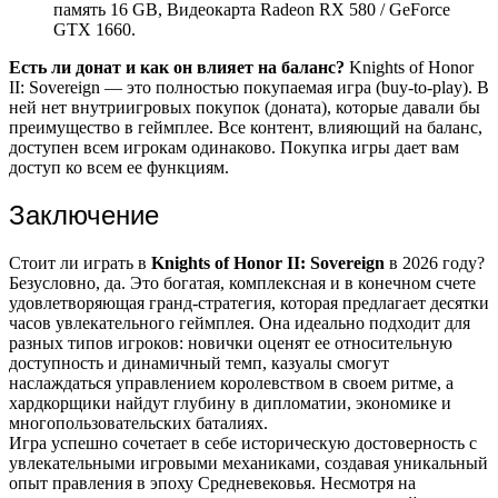
память 16 GB, Видеокарта Radeon RX 580 / GeForce
GTX 1660.
Есть ли донат и как он влияет на баланс?
Knights of Honor
II: Sovereign — это полностью покупаемая игра (buy-to-play). В
ней нет внутриигровых покупок (доната), которые давали бы
преимущество в геймплее. Все контент, влияющий на баланс,
доступен всем игрокам одинаково. Покупка игры дает вам
доступ ко всем ее функциям.
Заключение
Стоит ли играть в
Knights of Honor II: Sovereign
в 2026 году?
Безусловно, да. Это богатая, комплексная и в конечном счете
удовлетворяющая гранд-стратегия, которая предлагает десятки
часов увлекательного геймплея. Она идеально подходит для
разных типов игроков: новички оценят ее относительную
доступность и динамичный темп, казуалы смогут
наслаждаться управлением королевством в своем ритме, а
хардкорщики найдут глубину в дипломатии, экономике и
многопользовательских баталиях.
Игра успешно сочетает в себе историческую достоверность с
увлекательными игровыми механиками, создавая уникальный
опыт правления в эпоху Средневековья. Несмотря на