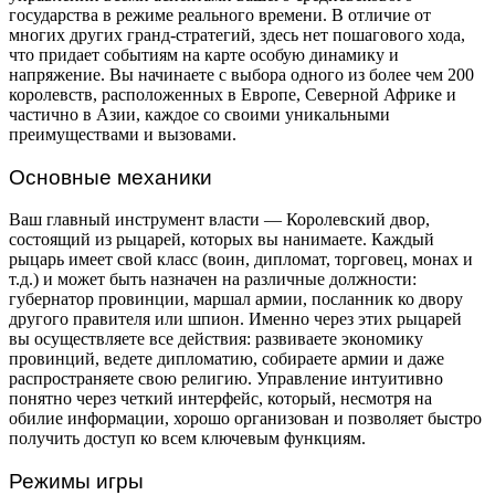
государства в режиме реального времени. В отличие от
многих других гранд-стратегий, здесь нет пошагового хода,
что придает событиям на карте особую динамику и
напряжение. Вы начинаете с выбора одного из более чем 200
королевств, расположенных в Европе, Северной Африке и
частично в Азии, каждое со своими уникальными
преимуществами и вызовами.
Основные механики
Ваш главный инструмент власти — Королевский двор,
состоящий из рыцарей, которых вы нанимаете. Каждый
рыцарь имеет свой класс (воин, дипломат, торговец, монах и
т.д.) и может быть назначен на различные должности:
губернатор провинции, маршал армии, посланник ко двору
другого правителя или шпион. Именно через этих рыцарей
вы осуществляете все действия: развиваете экономику
провинций, ведете дипломатию, собираете армии и даже
распространяете свою религию. Управление интуитивно
понятно через четкий интерфейс, который, несмотря на
обилие информации, хорошо организован и позволяет быстро
получить доступ ко всем ключевым функциям.
Режимы игры