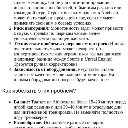
только механику. Он не учит позиционированию,
использованию способностей, таймингам раундов или
командной игре. Игрок с высоким рангом в Aimbeast
может быть слабым в реальной игре, если не умеет
применять свой аим в боевых условиях.
Риск выгорания:
Монотонность задач может привести
к скуке. Стрельба по шарикам часами менее
увлекательна, чем полноценный матч.
Технические проблемы с переносом настроек:
Иногда
чувствительность мыши может некорректно
конвертироваться между играми из-за разных движков
(например, разница между Source и Unreal Engine).
Требуется ручная корректировка.
Зависимость от оборудования:
Результаты сильно
зависят от качества мыши, коврика и монитора. На
плохом оборудовании прогресс будет медленнее.
Как избежать этих проблем?
Баланс:
Тратьте на Aimbeast не более 15–20 минут перед
игрой как разминку, или 30–40 минут в отдельные дни
для интенсивной тренировки. Не заменяйте полностью
игру тренажером.
Разнообразие:
Используйте разные сценарии,
созданные сообществом, чтобы не заскучать.