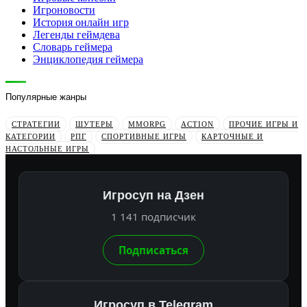
Игроновости
История онлайн игр
Легенды геймдева
Словарь геймера
Энциклопедия геймера
Популярные жанры
СТРАТЕГИИ
ШУТЕРЫ
MMORPG
ACTION
ПРОЧИЕ ИГРЫ И
КАТЕГОРИИ
РПГ
СПОРТИВНЫЕ ИГРЫ
КАРТОЧНЫЕ И
НАСТОЛЬНЫЕ ИГРЫ
Игросуп на Дзен
1 141 подписчик
Подписаться
Игросуп в Telegram