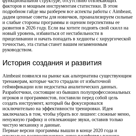
функциональной структуре, отсутствию отвлекающих
факторов и мощным инструментам статистики. В этом
подробном гайде мы разберем все аспекты работы с Aimbeast,
дадим ценные советы для новичков, проанализируем сильные
и слабые стороны программы и оценим перспективы ее
развития в 2026 году. Если вы хотите поднять свой скилл на
новый уровень, избавиться от нестабильности в
прицеливании и начать попадать в хедшоты с хирургической
точностью, эта статья станет вашим незаменимым
руководством.
История создания и развития
Aimbeast появился на рынке как альтернатива существующим
тренажерам, которые часто страдали от избыточной
геймификации или недостатка аналитических данных.
Разработчики, состоящие из бывших полупрофессиональных
игроков и программистов, поставили перед собой цель
создать инструмент, который бы фокусировался
исключительно на эффективности тренировки. Идея
заключалась в том, чтобы убрать все лишнее: сложные меню,
ненужную графику и отвлекающие звуки, оставив только
чистую механику и данные.
Первые версии программы вышли в конце 2020 года и
изначально распространялись через платформы раннего