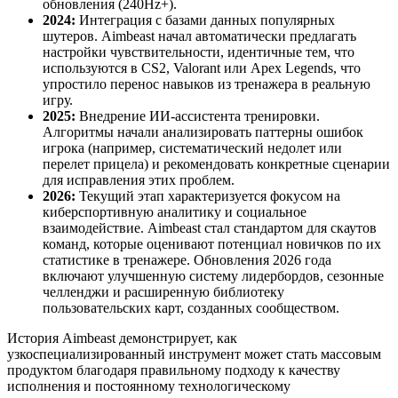
обновления (240Hz+).
2024:
Интеграция с базами данных популярных
шутеров. Aimbeast начал автоматически предлагать
настройки чувствительности, идентичные тем, что
используются в CS2, Valorant или Apex Legends, что
упростило перенос навыков из тренажера в реальную
игру.
2025:
Внедрение ИИ-ассистента тренировки.
Алгоритмы начали анализировать паттерны ошибок
игрока (например, систематический недолет или
перелет прицела) и рекомендовать конкретные сценарии
для исправления этих проблем.
2026:
Текущий этап характеризуется фокусом на
киберспортивную аналитику и социальное
взаимодействие. Aimbeast стал стандартом для скаутов
команд, которые оценивают потенциал новичков по их
статистике в тренажере. Обновления 2026 года
включают улучшенную систему лидербордов, сезонные
челленджи и расширенную библиотеку
пользовательских карт, созданных сообществом.
История Aimbeast демонстрирует, как
узкоспециализированный инструмент может стать массовым
продуктом благодаря правильному подходу к качеству
исполнения и постоянному технологическому