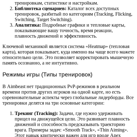
тренировкам, статистике и настройкам.
Библиотека сценариев:
Каталог всех доступных
тренировок, разбитый по категориям (Tracking, Flicking,
Switching, Target Switching).
Аналитика:
Подробные графики и тепловые карты,
показывающие вашу точность, время реакции,
плавность движений и эффективность.
Ключевой механикой является система «Heatmap» (тепловая
карта), которая показывает, куда именно вы чаще всего мажете
относительно цели. Это позволяет корректировать мышечную
память осознанно, а не интуитивно.
Режимы игры (Типы тренировок)
В Aimbeast нет традиционных PvP-режимов в реальном
времени против других игроков на одной карте, но есть
соревновательные аспекты через глобальные лидерборды. Все
тренировки делятся на три основные категории:
Трекинг (Tracking):
Задачи, где нужно удерживать
прицел на движущейся цели. Это развивает плавность
движений и способность предсказывать траекторию
врага. Примеры задач: «Smooth Track», «Thin Aiming».
Этот навык критически важен для игр вроде Apex