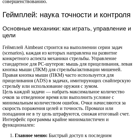
совершенствованию.
Геймплей: наука точности и контроля
Основные механики: как играть, управление и
цели
Геймплей Aimbeast строится на выполнении серии задач
(scenarios), каждая из которых направлена на развитие
конкретного аспекта механики стрельбы. Управление
стандартное для PC-шутеров: мышь для прицеливания, левая
кнопка мыши (ЛКМ) для стрельбы/активации мишеней.
Правая кнопка мыши (ПКМ) часто используется для
прицеливания (ADS) в задачах, имитирующих снайперскую
стрельбу или использование оружия с зумом.
Цель каждой задачи — набрать максимальное количество
очков за отведенное время или выполнить условие с
минимальным количеством ошибок. Очки начисляются за
скорость поражения целей и точность. Промахи или
попадания не в ту цель штрафуются, снижая итоговый счет.
Интерфейс программы крайне минималистичен и
функционален:
Главное меню:
Быстрый доступ к последним