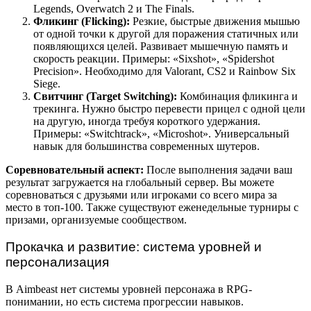
Legends, Overwatch 2 и The Finals.
Фликинг (Flicking):
Резкие, быстрые движения мышью
от одной точки к другой для поражения статичных или
появляющихся целей. Развивает мышечную память и
скорость реакции. Примеры: «Sixshot», «Spidershot
Precision». Необходимо для Valorant, CS2 и Rainbow Six
Siege.
Свитчинг (Target Switching):
Комбинация фликинга и
трекинга. Нужно быстро перевести прицел с одной цели
на другую, иногда требуя короткого удержания.
Примеры: «Switchtrack», «Microshot». Универсальный
навык для большинства современных шутеров.
Соревновательный аспект:
После выполнения задачи ваш
результат загружается на глобальный сервер. Вы можете
соревноваться с друзьями или игроками со всего мира за
место в топ-100. Также существуют еженедельные турниры с
призами, организуемые сообществом.
Прокачка и развитие: система уровней и
персонализация
В Aimbeast нет системы уровней персонажа в RPG-
понимании, но есть система прогрессии навыков.