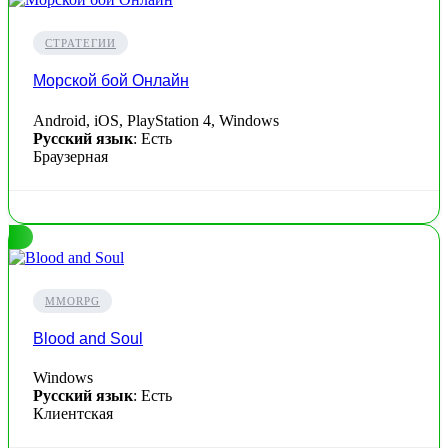
СТРАТЕГИИ
Морской бой Онлайн
Android, iOS, PlayStation 4, Windows
Русский язык
: Есть
Браузерная
MMORPG
Blood and Soul
Windows
Русский язык
: Есть
Клиентская