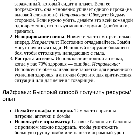
зараженный, который сидит и плачет. Если ее
потревожить, она мгновенно убивает одного игрока (на
высокой сложности).
Исправление:
Обходите Ведьму
стороной. Если нужно убить, делайте это всей командой
одновременно, используя мощное оружие (дробовики,
гранаты).
Игнорирование спины.
Новички часто смотрят только
вперед.
Исправление:
Постоянно оглядывайтесь. Зомби
могут появиться сзади. Используйте оружие ближнего
боя, чтобы оттолкнуть нападающих с тыла.
Растрата аптечек.
Использование полной аптечки,
когда у вас 70% здоровья — ошибка.
Исправление:
Используйте обезболивающие таблетки для временного
усиления здоровья, а аптечки берегите для критических
ситуаций или для лечения товарищей.
Лайфхаки: Быстрый способ получить ресурсы/
опыт
Ломайте шкафы и ящики.
Там часто спрятаны
патроны, аптечки и бомбы.
Используйте взрывчатку.
Газовые баллоны и баллоны
с пропаном можно подорвать, чтобы уничтожить
большую группу зомби или нанести огромный урон