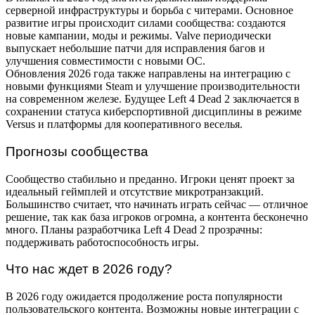
серверной инфраструктуры и борьба с читерами. Основное
развитие игры происходит силами сообщества: создаются
новые кампании, моды и режимы. Valve периодически
выпускает небольшие патчи для исправления багов и
улучшения совместимости с новыми ОС.
Обновления 2026 года также направлены на интеграцию с
новыми функциями Steam и улучшение производительности
на современном железе. Будущее Left 4 Dead 2 заключается в
сохранении статуса киберспортивной дисциплины в режиме
Versus и платформы для кооперативного веселья.
Прогнозы сообщества
Сообщество стабильно и преданно. Игроки ценят проект за
идеальный геймплей и отсутствие микротранзакций.
Большинство считает, что начинать играть сейчас — отличное
решение, так как база игроков огромна, а контента бесконечно
много. Планы разработчика Left 4 Dead 2 прозрачны:
поддерживать работоспособность игры.
Что нас ждет в 2026 году?
В 2026 году ожидается продолжение роста популярности
пользовательского контента. Возможны новые интеграции с