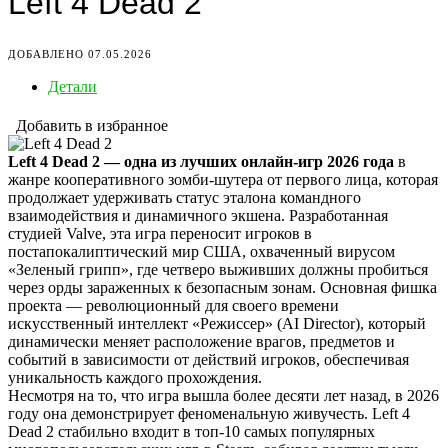
Left 4 Dead 2
ДОБАВЛЕНО 07.05.2026
Детали
Добавить в избранное
Left 4 Dead 2 — одна из лучших онлайн-игр 2026 года
в
жанре кооперативного зомби-шутера от первого лица, которая
продолжает удерживать статус эталона командного
взаимодействия и динамичного экшена. Разработанная
студией Valve, эта игра переносит игроков в
постапокалиптический мир США, охваченный вирусом
«Зеленый грипп», где четверо выживших должны пробиться
через орды зараженных к безопасным зонам. Основная фишка
проекта — революционный для своего времени
искусственный интеллект «Режиссер» (AI Director), который
динамически меняет расположение врагов, предметов и
событий в зависимости от действий игроков, обеспечивая
уникальность каждого прохождения.
Несмотря на то, что игра вышла более десяти лет назад, в 2026
году она демонстрирует феноменальную живучесть. Left 4
Dead 2 стабильно входит в топ-10 самых популярных