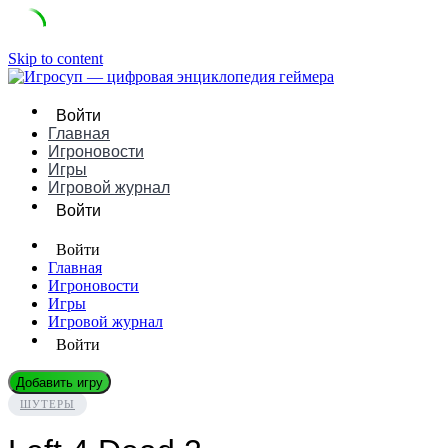
Skip to content
Войти
Главная
Игроновости
Игры
Игровой журнал
Войти
Войти
Главная
Игроновости
Игры
Игровой журнал
Войти
Добавить игру
ШУТЕРЫ