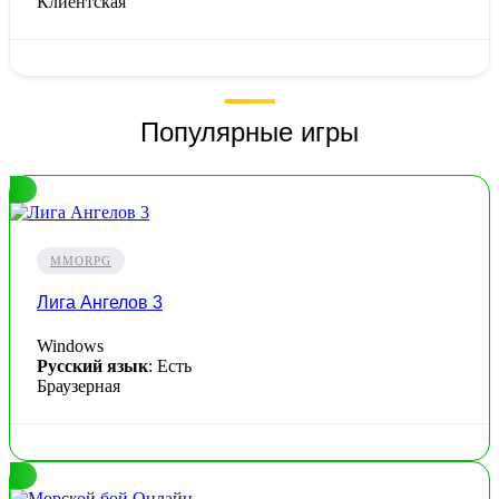
Клиентская
Популярные игры
MMORPG
Лига Ангелов 3
Windows
Русский язык
: Есть
Браузерная