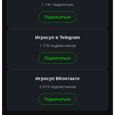
1 141 подписчик
Подписаться
Игросуп в Telegram
1 770 подписчиков
Подписаться
Игросуп ВКонтакте
2 015 подписчиков
Подписаться