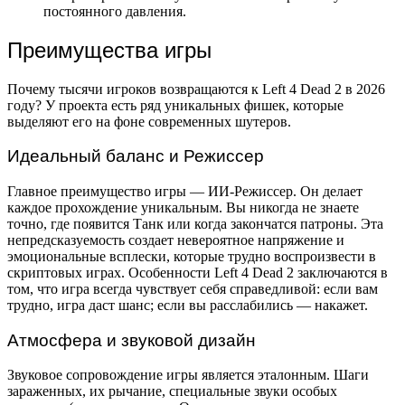
постоянного давления.
Преимущества игры
Почему тысячи игроков возвращаются к Left 4 Dead 2 в 2026
году? У проекта есть ряд уникальных фишек, которые
выделяют его на фоне современных шутеров.
Идеальный баланс и Режиссер
Главное преимущество игры — ИИ-Режиссер. Он делает
каждое прохождение уникальным. Вы никогда не знаете
точно, где появится Танк или когда закончатся патроны. Эта
непредсказуемость создает невероятное напряжение и
эмоциональные всплески, которые трудно воспроизвести в
скриптовых играх. Особенности Left 4 Dead 2 заключаются в
том, что игра всегда чувствует себя справедливой: если вам
трудно, игра даст шанс; если вы расслабились — накажет.
Атмосфера и звуковой дизайн
Звуковое сопровождение игры является эталонным. Шаги
зараженных, их рычание, специальные звуки особых