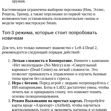
оружия.
Кастомизация ограничена выбором персонажа (Ник, Эллис,
Рошель, Тренер, а также персонажи из первой части) и
возможностью устанавливать пользовательские скины и
модели через мастерскую Steam.
Топ-3 режима, которые стоит попробовать
новичкам
Для тех, кто только начинает знакомство с Left 4 Dead 2,
рекомендуется следующий порядок действий:
Легкая сложность в Кооперативе.
Начните с кампании
«Нет милосердия» (No Mercy) или «Смертельный
карнавал» (Dead Center) на легкой сложности. Это
позволит привыкнуть к управлению и изучить базовые
типы врагов без сильного стресса.
Игра с ботами.
Перед игрой с людьми потренируйтесь с
ИИ-напарниками. Боты в L4D2 достаточно умны, чтобы
лечить вас и прикрывать спину, что поможет понять
основы позиционирования.
Режим Выживания на простых картах.
Попробуйте
карты вроде «Аэропорт» (Airfield), чтобы научиться
контролировать толпу и экономить патроны в условиях