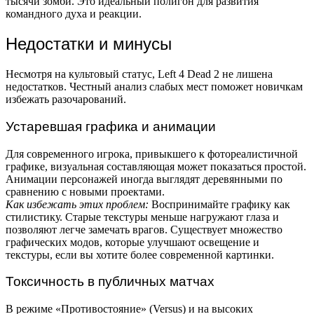
тысячи зомби. Это идеальный полигон для развития
командного духа и реакции.
Недостатки и минусы
Несмотря на культовый статус, Left 4 Dead 2 не лишена
недостатков. Честный анализ слабых мест поможет новичкам
избежать разочарований.
Устаревшая графика и анимации
Для современного игрока, привыкшего к фотореалистичной
графике, визуальная составляющая может показаться простой.
Анимации персонажей иногда выглядят деревянными по
сравнению с новыми проектами.
Как избежать этих проблем:
Воспринимайте графику как
стилистику. Старые текстуры меньше нагружают глаза и
позволяют легче замечать врагов. Существует множество
графических модов, которые улучшают освещение и
текстуры, если вы хотите более современной картинки.
Токсичность в публичных матчах
В режиме «Противостояние» (Versus) и на высоких