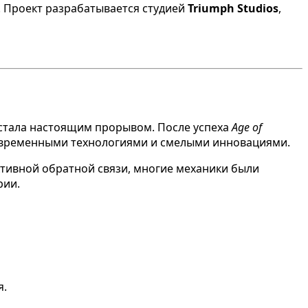
. Проект разрабатывается студией
Triumph Studios
,
 стала настоящим прорывом. После успеха
Age of
с современными технологиями и смелыми инновациями.
активной обратной связи, многие механики были
рии.
я.