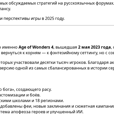
самых обсуждаемых стратегий на русскоязычных форумах
ансу.
и перспективы игры в 2025 году.
но именно
Age of Wonders 4
, вышедшая
2 мая 2023 года
,
ла вернуться к корням — к фэнтезийному сеттингу, но 
оторых участвовали десятки тысяч игроков. Благодаря 
версию одной из самых сбалансированных в истории се
о бога», создающего расу.
астомизации и боёв.
ескими школами и 18 регионами.
добавлены феи, новые заклинания и сюжетная кампани
тема апофеоза героев и улучшенный ИИ.