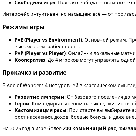
Свободная игра
: Полная свобода — вы можете с
Интерфейс интуитивен, но насыщен: всё — от произво
Режимы игры
PvE (Player vs Environment)
: Основной режим. Пр
высокую реиграбельность.
PvP (Player vs Player)
: Онлайн- и локальные матчи
Кооператив
: До 4 игроков могут управлять одно
Прокачка и развитие
В Age of Wonders 4 нет уровней в классическом смысле,
Развитие империи
: От базового поселения до 
Герои
: Командиры с древом навыков, экипировкой
Кастомизация расы
: При старте вы выбираете ар
рост населения, доход, боевые бонусы и даже вн
На 2025 год в игре более
200 комбинаций рас
,
150 з