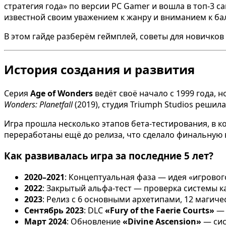
стратегия года» по версии PC Gamer и вошла в топ-3 
известной своим уважением к жанру и вниманием к бал
В этом гайде разберём геймплей, советы для новичков 
История создания и развития
Серия
Age of Wonders
ведёт своё начало с 1999 года, 
Wonders: Planetfall
(2019), студия Triumph Studios реши
Игра прошла несколько этапов бета-тестирования, в к
переработаны ещё до релиза, что сделало финальную 
Как развивалась игра за последние 5 лет?
2020–2021
: Концептуальная фаза — идея «игровог
2022
: Закрытый альфа-тест — проверка системы к
2023
: Релиз с 6 основными архетипами, 12 магич
Сентябрь 2023
: DLC
«Fury of the Faerie Courts»
— 
Март 2024
: Обновление
«Divine Ascension»
— сис