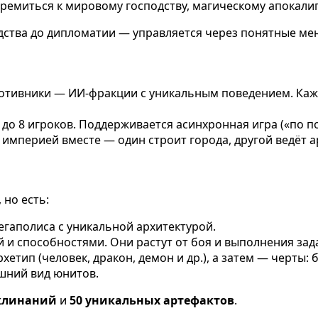
тремиться к мировому господству, магическому апокалип
дства до дипломатии — управляется через понятные мен
отивники — ИИ-фракции с уникальным поведением. Кажд
 до 8 игроков. Поддерживается асинхронная игра («по п
й империей вместе — один строит города, другой ведёт 
 но есть:
мегаполиса с уникальной архитектурой.
 и способностями. Они растут от боя и выполнения зад
хетип (человек, дракон, демон и др.), а затем — черты:
ешний вид юнитов.
аклинаний
и
50 уникальных артефактов
.