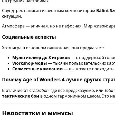
на средних настройках.
Саундтрек написан известным композитором
Bálint Sz
ситуации.
Атмосфера — эпичная, но не пафосная. Мир живой: драк
Социальные аспекты
Хотя игра в основном одиночная, она предлагает:
Мультиплеер до 8 игроков
— с поддержкой голос
Workshop-моды
— тысячи пользовательских карт,
Совместные кампании
— вы можете проходить 
Почему Age of Wonders 4 лучше других стра
В отличие от
Civilization
, где всё предсказуемо, или
Total
тактические бои
в одном гармоничном целом. Это не 
Недостатки и минусы