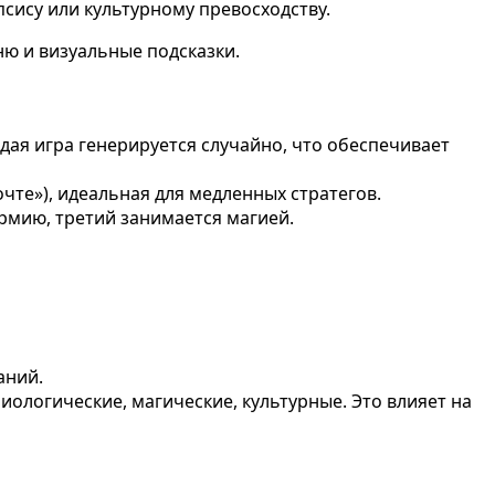
сису или культурному превосходству.
ю и визуальные подсказки.
ая игра генерируется случайно, что обеспечивает
очте»), идеальная для медленных стратегов.
армию, третий занимается магией.
аний.
 биологические, магические, культурные. Это влияет на