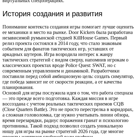
виртуальных спецоперациях.
История создания и развития
Понимание контекста создания игры помогает лучше оценить
ее механики и место на рынке. Door Kickers была разработана
независимой румынской студией KillHouse Games. Первый
релиз проекта состоялся в 2014 году, что стало знаковым
событием для фанатов тактических игр, уставших от
аркадных шутеров. Игра возродила интерес к жанру
тактических стратегий с видом сверху, напомнив игрокам о
классических проектах вроде Police Quest: SWAT, но с
современным управлением и динамикой. Разработчики
поставили перед собой амбициозную цель: создать симулятор,
где победа зависит не от скорости реакции, а от качества
планирования.
Основой для игры послужила идея о том, что работа спецназа
— это прежде всего подготовка. Каждая миссия в игре
воссоздана с учетом реальных тактических приемов CQB
(Close Quarters Battle). Это не просто перестрелка в коридорах,
а сложная головоломка, где нужно учитывать линии обзора,
время перезарядки, радиус поражения гранат и психологию
противника. Такой подход позволил создать уникальную
нишу для игры на рынке стратегий 2026 года, где многие
проекты жертвуют глубиной ради графики.