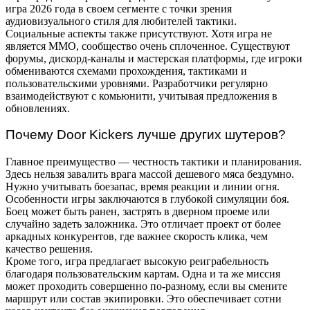
игра 2026 года в своем сегменте с точки зрения
аудиовизуального стиля для любителей тактики.
Социальные аспекты также присутствуют. Хотя игра не
является MMO, сообщество очень сплоченное. Существуют
форумы, дискорд-каналы и мастерская платформы, где игроки
обмениваются схемами прохождения, тактиками и
пользовательскими уровнями. Разработчики регулярно
взаимодействуют с комьюнити, учитывая предложения в
обновлениях.
Почему Door Kickers лучше других шутеров?
Главное преимущество — честность тактики и планирования.
Здесь нельзя завалить врага массой дешевого мяса бездумно.
Нужно учитывать боезапас, время реакции и линии огня.
Особенности игры заключаются в глубокой симуляции боя.
Боец может быть ранен, застрять в дверном проеме или
случайно задеть заложника. Это отличает проект от более
аркадных конкурентов, где важнее скорость клика, чем
качество решения.
Кроме того, игра предлагает высокую реиграбельность
благодаря пользовательским картам. Одна и та же миссия
может проходить совершенно по-разному, если вы смените
маршрут или состав экипировки. Это обеспечивает сотни