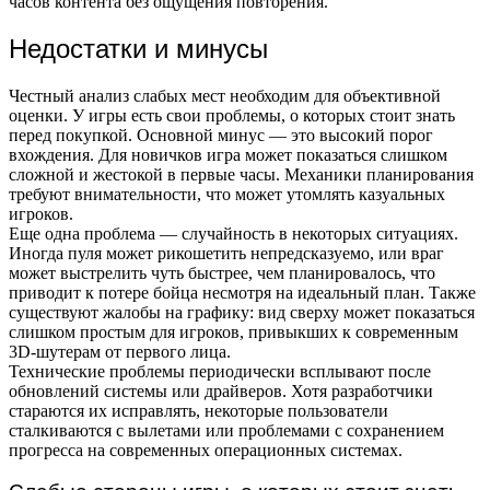
часов контента без ощущения повторения.
Недостатки и минусы
Честный анализ слабых мест необходим для объективной
оценки. У игры есть свои проблемы, о которых стоит знать
перед покупкой. Основной минус — это высокий порог
вхождения. Для новичков игра может показаться слишком
сложной и жестокой в первые часы. Механики планирования
требуют внимательности, что может утомлять казуальных
игроков.
Еще одна проблема — случайность в некоторых ситуациях.
Иногда пуля может рикошетить непредсказуемо, или враг
может выстрелить чуть быстрее, чем планировалось, что
приводит к потере бойца несмотря на идеальный план. Также
существуют жалобы на графику: вид сверху может показаться
слишком простым для игроков, привыкших к современным
3D-шутерам от первого лица.
Технические проблемы периодически всплывают после
обновлений системы или драйверов. Хотя разработчики
стараются их исправлять, некоторые пользователи
сталкиваются с вылетами или проблемами с сохранением
прогресса на современных операционных системах.