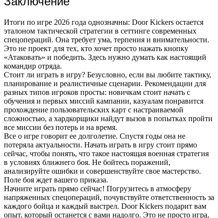
Заключение
Итоги по игре 2026 года однозначны: Door Kickers остается
эталоном тактической стратегии в сеттинге современных
спецопераций. Она требует ума, терпения и внимательности.
Это не проект для тех, кто хочет просто нажать кнопку
«Атаковать» и победить. Здесь нужно думать как настоящий
командир отряда.
Стоит ли играть в игру? Безусловно, если вы любите тактику,
планирование и реалистичные сценарии. Рекомендации для
разных типов игроков просты: новичкам стоит начать с
обучения и первых миссий кампании, казуалам понравится
прохождение пользовательских карт с настраиваемой
сложностью, а хардкорщики найдут вызов в попытках пройти
все миссии без потерь и на время.
Все о игре говорит ее долголетие. Спустя годы она не
потеряла актуальности. Начать играть в игру стоит прямо
сейчас, чтобы понять, что такое настоящая военная стратегия
в условиях ближнего боя. Не бойтесь поражений,
анализируйте ошибки и совершенствуйте свое мастерство.
Поле боя ждет вашего приказа.
Начните играть прямо сейчас! Погрузитесь в атмосферу
напряженных спецопераций, почувствуйте ответственность за
каждого бойца и каждый выстрел. Door Kickers подарит вам
опыт, который останется с вами надолго. Это не просто игра,