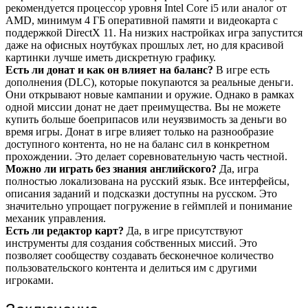
рекомендуется процессор уровня Intel Core i5 или аналог от
AMD, минимум 4 ГБ оперативной памяти и видеокарта с
поддержкой DirectX 11. На низких настройках игра запустится
даже на офисных ноутбуках прошлых лет, но для красивой
картинки лучше иметь дискретную графику.
Есть ли донат и как он влияет на баланс?
В игре есть
дополнения (DLC), которые покупаются за реальные деньги.
Они открывают новые кампании и оружие. Однако в рамках
одной миссии донат не дает преимущества. Вы не можете
купить больше боеприпасов или неуязвимость за деньги во
время игры. Донат в игре влияет только на разнообразие
доступного контента, но не на баланс сил в конкретном
прохождении. Это делает соревновательную часть честной.
Можно ли играть без знания английского?
Да, игра
полностью локализована на русский язык. Все интерфейсы,
описания заданий и подсказки доступны на русском. Это
значительно упрощает погружение в геймплей и понимание
механик управления.
Есть ли редактор карт?
Да, в игре присутствуют
инструменты для создания собственных миссий. Это
позволяет сообществу создавать бесконечное количество
пользовательского контента и делиться им с другими
игроками.