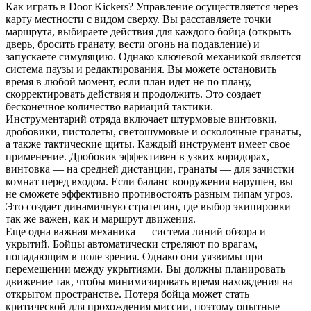
Как играть в Door Kickers? Управление осуществляется через
карту местности с видом сверху. Вы расставляете точки
маршрута, выбираете действия для каждого бойца (открыть
дверь, бросить гранату, вести огонь на подавление) и
запускаете симуляцию. Однако ключевой механикой является
система паузы и редактирования. Вы можете остановить
время в любой момент, если план идет не по плану,
скорректировать действия и продолжить. Это создает
бесконечное количество вариаций тактики.
Инструментарий отряда включает штурмовые винтовки,
дробовики, пистолеты, светошумовые и осколочные гранаты,
а также тактические щиты. Каждый инструмент имеет свое
применение. Дробовик эффективен в узких коридорах,
винтовка — на средней дистанции, гранаты — для зачистки
комнат перед входом. Если баланс вооружения нарушен, вы
не сможете эффективно противостоять разным типам угроз.
Это создает динамичную стратегию, где выбор экипировки
так же важен, как и маршрут движения.
Еще одна важная механика — система линий обзора и
укрытий. Бойцы автоматически стреляют по врагам,
попадающим в поле зрения. Однако они уязвимы при
перемещении между укрытиями. Вы должны планировать
движение так, чтобы минимизировать время нахождения на
открытом пространстве. Потеря бойца может стать
критической для прохождения миссии, поэтому опытные