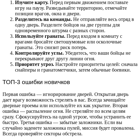
Изучите карту.
Перед первым движением поставьте
игру на паузу. Разведывайте территорию, отмечайте
позиции врагов, окна и двери.
Разделитесь на команды.
Не отправляйте весь отряд в
одну дверь. Разделите бойцов на две группы для
одновременного штурма с разных сторон.
Используйте гранаты.
Перед входом в комнату с
врагами бросайте светошумовые или осколочные
гранаты. Это снизит риск потерь.
Контролируйте углы.
Убедитесь, что ваши бойцы не
перекрывают друг другу линии огня.
Приоритет угроз.
Настройте приоритеты целей: сначала
снайперы и гранатометчики, затем обычные боевики.
ТОП-3 ошибки новичков
Первая ошибка — игнорирование дверей. Открытая дверь
дает врагу возможность стрелять в вас. Всегда зачищайте
дверные проемы или используйте их как укрытие. Вторая
ошибка — распыление огня. Не стреляйте по всем целям
сразу. Сфокусируйтесь на одной угрозе, чтобы устранить ее
быстро. Третья ошибка — забытые заложники. Если вы
случайно заденете заложника пулей, миссия будет провалена.
Всегда проверяйте секторы обстрела.