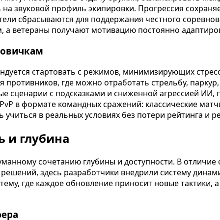
 на звуковой профиль экипировки. Прогрессия сохраня
тели сбрасываются для поддержания честного соревнова
, а ветераны получают мотивацию постоянно адаптиров
новичкам
омендуется стартовать с режимов, минимизирующих стре
я противников, где можно отработать стрельбу, паркур
ые сценарии с подсказками и сниженной агрессией ИИ,
 PvP в формате командных сражений: классические матч
ь учиться в реальных условиях без потери рейтинга и р
ь и глубина
уманному сочетанию глубины и доступности. В отличие 
решений, здесь разработчики внедрили систему динами
тему, где каждое обновление приносит новые тактики, 
фера