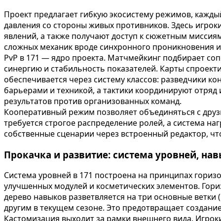
Проект предлагает гибкую экосистему режимов, кажды
давления со стороны живых противников. Здесь игрок
явлений, а также получают доступ к сюжетным миссиям
сложных механик вроде синхронного проникновения ил
PvP в 171 — ядро проекта. Матчмейкинг подбирает соп
синергию и стабильность показателей. Карты спроект
обеспечивается через систему классов: разведчики к
барьерами и техникой, а тактики координируют отряд
результатов против организованных команд.
Кооперативный режим позволяет объединяться с дру
требуется строгое распределение ролей, а система н
собственные сценарии через встроенный редактор, чт
Прокачка и развитие: система уровней, на
Система уровней в 171 построена на принципах гориз
улучшенных модулей и косметических элементов. Гори
дерево навыков разветвляется на три основные ветки 
другим в текущем сезоне. Это предотвращает создани
Кастомизация выходит за рамки внешнего вида. Игрок