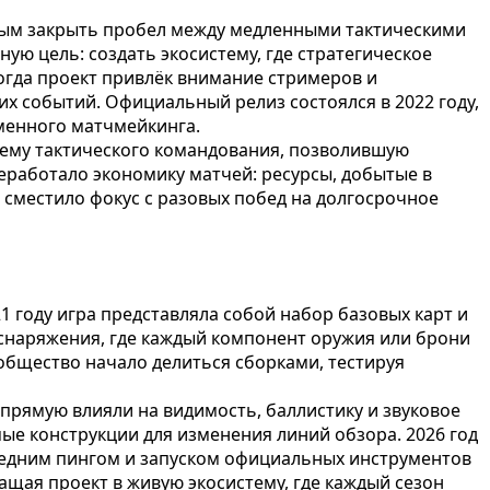
анным закрыть пробел между медленными тактическими
ю цель: создать экосистему, где стратегическое
огда проект привлёк внимание стримеров и
х событий. Официальный релиз состоялся в 2022 году,
менного матчмейкинга.
тему тактического командования, позволившую
работало экономику матчей: ресурсы, добытые в
 сместило фокус с разовых побед на долгосрочное
 году игра представляла собой набор базовых карт и
 снаряжения, где каждый компонент оружия или брони
общество начало делиться сборками, тестируя
апрямую влияли на видимость, баллистику и звуковое
ые конструкции для изменения линий обзора. 2026 год
редним пингом и запуском официальных инструментов
ащая проект в живую экосистему, где каждый сезон