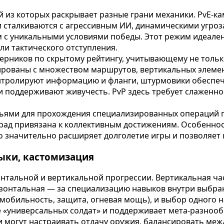
й из которых раскрывает разные грани механики. PvE-к
и сталкиваются с агрессивным ИИ, динамическими угро
 с уникальными условиями победы. Этот режим идеален 
и тактического отступления.
ерников по скрытому рейтингу, учитывающему не только
ированы с множеством маршрутов, вертикальных элемен
онтролируют информацию и фланги, штурмовики обеспеч
 и поддерживают живучесть. PvP здесь требует слаженн
зьями для прохождения специализированных операций 
аград привязана к коллективным достижениям. Особенн
о значительно расширяет долголетие игры и позволяет
выки, кастомизация
онтальной и вертикальной прогрессии. Вертикальная ча
зонтальная — за специализацию навыков внутри выбранн
(мобильность, защита, огневая мощь), и выбор одного 
е «универсальных солдат» и поддерживает мета-разнооб
и могут настраивать отдачу оружия, балансировать меж