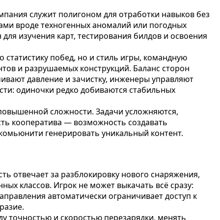
ампания служит полигоном для отработки навыков без
зами вроде техногенных аномалий или погодных
для изучения карт, тестирования билдов и освоения
 статистику побед, но и стиль игры, командную
тов и разрушаемых конструкций. Баланс сторон
ивают давление и зачистку, инженеры управляют
ости: одиночки редко добиваются стабильных
повышенной сложности. Задачи усложняются,
ость кооператива — возможность создавать
 комьюнити генерировать уникальный контент.
сть отвечает за разблокировку нового снаряжения,
ых классов. Игрок не может выкачать всё сразу:
направления автоматически ограничивает доступ к
разие.
ду точностью и скоростью перезарядки, менять