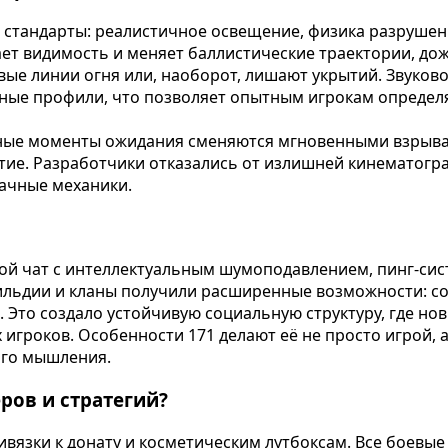
стандарты: реалистичное освещение, физика разрушени
ает видимость и меняет баллистические траектории, до
е линии огня или, наоборот, лишают укрытий. Звуковой
тные профили, что позволяет опытным игрокам определ
нные моменты ожидания сменяются мгновенными взрыва
тие. Разработчики отказались от излишней кинематогр
ачные механики.
й чат с интеллектуальным шумоподавлением, пинг-сист
ильдии и кланы получили расширенные возможности: со
то создало устойчивую социальную структуру, где нов
гроков. Особенности 171 делают её не просто игрой, а
ого мышления.
ров и стратегий?
ивязки к донату и косметическим лутбоксам. Все боевы