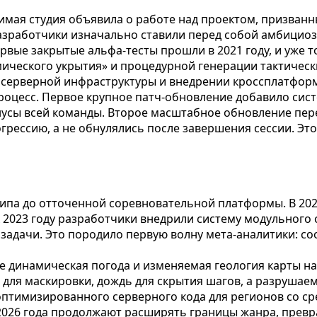
висимая студия объявила о работе над проектом, призв
работчики изначально ставили перед собой амбициозну
вые закрытые альфа-тесты прошли в 2021 году, и уже т
ического укрытия» и процедурной генерации тактически
и серверной инфраструктуры и внедрении кроссплатфор
оцесс. Первое крупное патч-обновление добавило сис
усы всей команды. Второе масштабное обновление пере
грессию, а не обнулялись после завершения сессии. Это
ипа до отточенной соревновательной платформы. В 2021
к 2023 году разработчики внедрили систему модульного
задачи. Это породило первую волну мета-аналитики: со
де динамическая погода и изменяемая геология карты н
для маскировки, дождь для скрытия шагов, а разрушаем
оптимизированного серверного кода для регионов со с
2026 года продолжают расширять границы жанра, превр