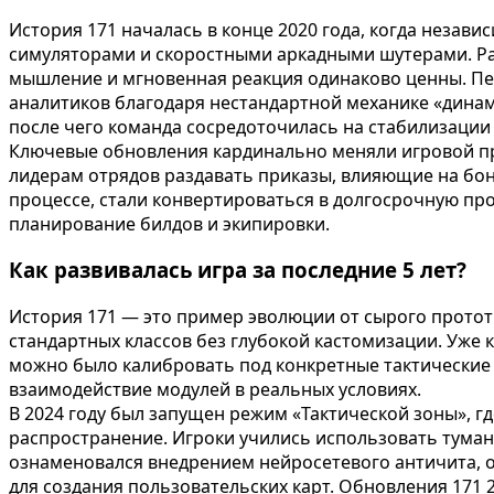
История 171 началась в конце 2020 года, когда неза
симуляторами и скоростными аркадными шутерами. Раз
мышление и мгновенная реакция одинаково ценны. Пер
аналитиков благодаря нестандартной механике «динам
после чего команда сосредоточилась на стабилизаци
Ключевые обновления кардинально меняли игровой пр
лидерам отрядов раздавать приказы, влияющие на бон
процессе, стали конвертироваться в долгосрочную про
планирование билдов и экипировки.
Как развивалась игра за последние 5 лет?
История 171 — это пример эволюции от сырого протот
стандартных классов без глубокой кастомизации. Уже 
можно было калибровать под конкретные тактические 
взаимодействие модулей в реальных условиях.
В 2024 году был запущен режим «Тактической зоны», г
распространение. Игроки учились использовать туман 
ознаменовался внедрением нейросетевого античита, 
для создания пользовательских карт. Обновления 171 