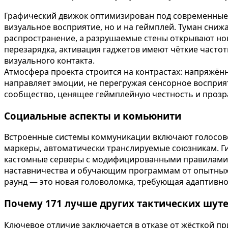
Графический движок оптимизирован под современные 
визуальное восприятие, но и на геймплей. Туман сниж
распространение, а разрушаемые стены открывают новы
перезарядка, активация гаджетов имеют чёткие часто
визуального контакта.
Атмосфера проекта строится на контрастах: напряжё
направляет эмоции, не перегружая сенсорное восприя
сообщество, ценящее геймплейную честность и прозр
Социальные аспекты и комьюнити
Встроенные системы коммуникации включают голосово
маркеры, автоматически транслируемые союзникам. Г
кастомные серверы с модифицированными правилами. Э
наставничества и обучающим программам от опытных и
раунд — это новая головоломка, требующая адаптивн
Почему 171 лучше других тактических шуте
Ключевое отличие заключается в отказе от жёсткой пр