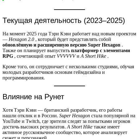
Текущая деятельность (2023–2025)
На момент 2025 года Тэри Кэви работает над новым проектом
—
Hexagon 2.0
, который будет представлять собой
обновлённую и расширенную версию Super Hexagon
.
Также он планирует выпустить
платформер с элементами
RPG
, сочетающий опыт
VVVVVV
и
A Short Hike
.
Кроме того, он сотрудничает с несколькими студиями, обучая
молодых разработчиков основам геймдизайна и
программирования.
Влияние на Рунет
Хотя Тэри Кэви — британский разработчик, его работы
нашли отклик и в России.
Super Hexagon
стала популярной на
YouTube и Twitch, где зрители следят за попытками игроков
достичь высоких результатов.
A Short Hike
также имеет
активное русскоязычное сообщество, которое анализирует
сюжет и персонажей.