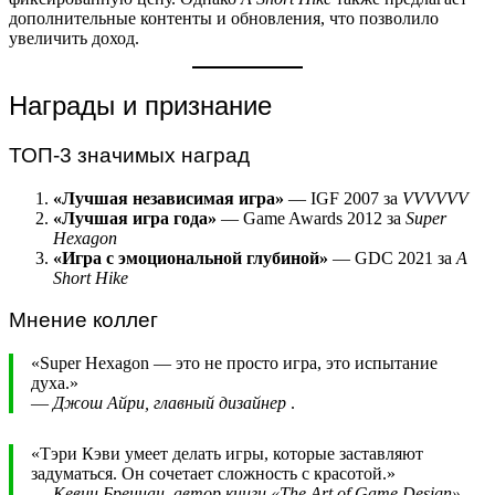
дополнительные контенты и обновления, что позволило
увеличить доход.
Награды и признание
ТОП-3 значимых наград
«Лучшая независимая игра»
— IGF 2007 за
VVVVVV
«Лучшая игра года»
— Game Awards 2012 за
Super
Hexagon
«Игра с эмоциональной глубиной»
— GDC 2021 за
A
Short Hike
Мнение коллег
«Super Hexagon — это не просто игра, это испытание
духа.»
—
Джош Айри, главный дизайнер
.
«Тэри Кэви умеет делать игры, которые заставляют
задуматься. Он сочетает сложность с красотой.»
—
Кевин Бреннан, автор книги «The Art of Game Design»
.