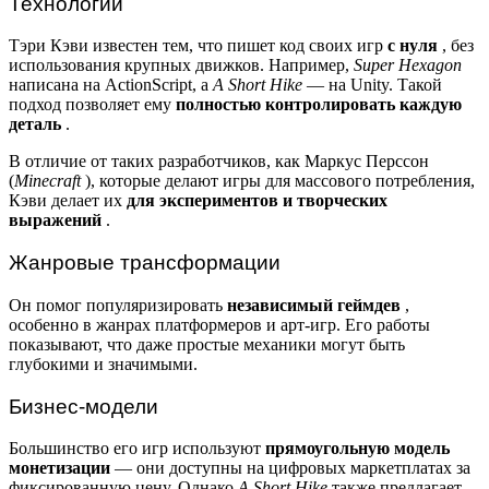
Технологии
Тэри Кэви известен тем, что пишет код своих игр
с нуля
, без
использования крупных движков. Например,
Super Hexagon
написана на ActionScript, а
A Short Hike
— на Unity. Такой
подход позволяет ему
полностью контролировать каждую
деталь
.
В отличие от таких разработчиков, как Маркус Перссон
(
Minecraft
), которые делают игры для массового потребления,
Кэви делает их
для экспериментов и творческих
выражений
.
Жанровые трансформации
Он помог популяризировать
независимый геймдев
,
особенно в жанрах платформеров и арт-игр. Его работы
показывают, что даже простые механики могут быть
глубокими и значимыми.
Бизнес-модели
Большинство его игр используют
прямоугольную модель
монетизации
— они доступны на цифровых маркетплатах за
фиксированную цену. Однако
A Short Hike
также предлагает