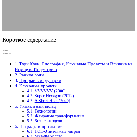
18.07.2025
АВТОР ANA_EDITOR
КОММЕНТАРИЕВ НЕТ
Короткое содержание
Тэри Кэви: Биография, Ключевые Проекты и Влияние на
Игровую Индустрию
Ранние годы
Прорыв в индустрии
Ключевые проекты
VVVVVV (2006)
Super Hexagon (2012)
A Short Hike (2020)
Уникальный вклад
Технологии
Жанровые трансформации
Бизнес-модели
Награды и признание
ТОП-3 значимых наград
Мнение коллег