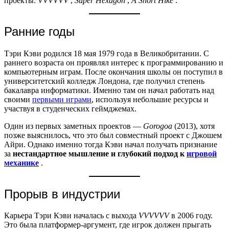
проекты:
VVVVVV
,
Super Hexagon
,
A Short Hike
.
Ранние годы
Тэри Кэви родился 18 мая 1979 года в Великобритании. С
раннего возраста он проявлял интерес к программированию и
компьютерным играм. После окончания школы он поступил в
университетский колледж Лондона, где получил степень
бакалавра информатики. Именно там он начал работать над
своими
первыми играми
, используя небольшие ресурсы и
участвуя в студенческих геймджемах.
Один из первых заметных проектов —
Gorogoa
(2013), хотя
позже выяснилось, что это был совместный проект с Джошем
Айри. Однако именно тогда Кэви начал получать признание
за
нестандартное мышление и глубокий подход к
игровой
механике
.
Прорыв в индустрии
Карьера Тэри Кэви началась с выхода
VVVVVV
в 2006 году.
Это была платформер-аргумент, где игрок должен прыгать