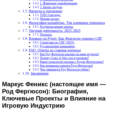
2. Жанровые трансформации
3. Бизнес-модели
Награды и признание
ТОП-3 награды:
Мнение коллег:
Философия разработки: Три ключевых принципа
Подтверждающие цитаты:
Текущая деятельность: 2023–2025
Проекты:
Влияние на Рунет: Как Фергюсон покорил СНГ
Статистика по СНГ (2025):
Русскоязычное комьюнити:
FAQ: Ответы на главные вопросы
Как Род Фергюсон повлиял на жанр шутеров?
Почему Gears of War стал культовым?
Какие технологии связаны с Родом Фергюсоном?
Как начиналась карьера Рода Фергюсона?
Чем занимается Род Фергюсон сейчас?
Заключение
Маркус Феникс (настоящее имя —
Род Фергюсон): Биография,
Ключевые Проекты и Влияние на
Игровую Индустрию