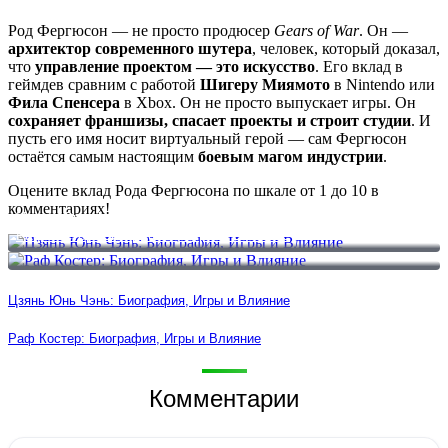
Род Фергюсон — не просто продюсер
Gears of War
. Он —
архитектор современного шутера
, человек, который доказал,
что
управление проектом — это искусство
. Его вклад в
геймдев сравним с работой
Шигеру Миямото
в Nintendo или
Фила Спенсера
в Xbox. Он не просто выпускает игры. Он
сохраняет франшизы, спасает проекты и строит студии
. И
пусть его имя носит виртуальный герой — сам Фергюсон
остаётся самым настоящим
боевым магом индустрии
.
Оцените вклад Рода Фергюсона по шкале от 1 до 10 в
комментариях!
Цзянь Юнь Чэнь: Биография, Игры и Влияние
Раф Костер: Биография, Игры и Влияние
Цзянь Юнь Чэнь: Биография, Игры и Влияние
Раф Костер: Биография, Игры и Влияние
Комментарии