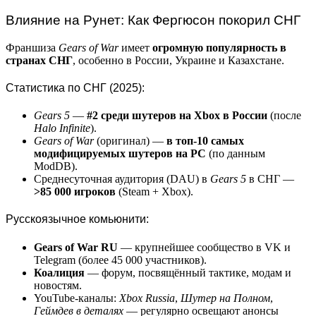
Влияние на Рунет: Как Фергюсон покорил СНГ
Франшиза
Gears of War
имеет
огромную популярность в
странах СНГ
, особенно в России, Украине и Казахстане.
Статистика по СНГ (2025):
Gears 5
—
#2 среди шутеров на Xbox в России
(после
Halo Infinite
).
Gears of War
(оригинал) —
в топ-10 самых
модифицируемых шутеров на PC
(по данным
ModDB).
Среднесуточная аудитория (DAU) в
Gears 5
в СНГ —
>85 000 игроков
(Steam + Xbox).
Русскоязычное комьюнити:
Gears of War RU
— крупнейшее сообщество в VK и
Telegram (более 45 000 участников).
Коалиция
— форум, посвящённый тактике, модам и
новостям.
YouTube-каналы:
Xbox Russia
,
Шутер на Полном
,
Геймдев в деталях
— регулярно освещают анонсы