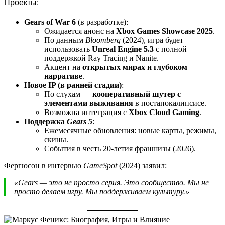
Проекты:
Gears of War 6
(в разработке):
Ожидается анонс на
Xbox Games Showcase 2025
.
По данным
Bloomberg
(2024), игра будет
использовать
Unreal Engine 5.3
с полной
поддержкой Ray Tracing и Nanite.
Акцент на
открытых мирах и глубоком
нарративе
.
Новое IP (в ранней стадии)
:
По слухам —
кооперативный шутер с
элементами выживания
в постапокалипсисе.
Возможна интеграция с
Xbox Cloud Gaming
.
Поддержка
Gears 5
:
Ежемесячные обновления: новые карты, режимы,
скины.
События в честь 20-летия франшизы (2026).
Фергюсон в интервью
GameSpot
(2024) заявил:
«Gears — это не просто серия. Это сообщество. Мы не
просто делаем игру. Мы поддерживаем культуру.»