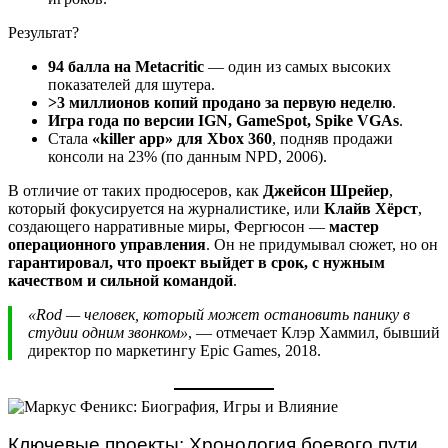
Результат?
94 балла на Metacritic
— один из самых высоких
показателей для шутера.
>3 миллионов копий продано за первую неделю
.
Игра года по версии IGN, GameSpot, Spike VGAs
.
Стала
«killer app» для Xbox 360
, подняв продажи
консоли на 23% (по данным NPD, 2006).
В отличие от таких продюсеров, как
Джейсон Шрейер
,
который фокусируется на журналистике, или
Клайв Хёрст
,
создающего нарративные миры, Фергюсон —
мастер
операционного управления
. Он не придумывал сюжет, но он
гарантировал, что проект выйдет в срок, с нужным
качеством и сильной командой
.
«Rod — человек, который может остановить панику в
студии одним звонком»
, — отмечает Клэр Хаммил, бывший
директор по маркетингу Epic Games, 2018.
Ключевые проекты: Хронология боевого пути