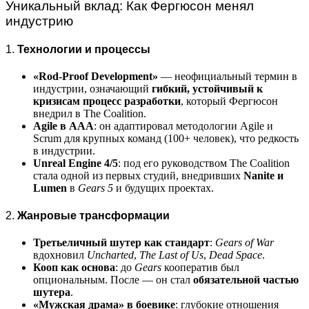
Уникальный вклад: Как Фергюсон менял
индустрию
1.
Технологии и процессы
«Rod-Proof Development»
— неофициальный термин в
индустрии, означающий
гибкий, устойчивый к
кризисам процесс разработки
, который Фергюсон
внедрил в The Coalition.
Agile в AAA
: он адаптировал методологии Agile и
Scrum для крупных команд (100+ человек), что редкость
в индустрии.
Unreal Engine 4/5
: под его руководством The Coalition
стала одной из первых студий, внедривших
Nanite и
Lumen
в
Gears 5
и будущих проектах.
2.
Жанровые трансформации
Третьеличный шутер как стандарт
:
Gears of War
вдохновил
Uncharted
,
The Last of Us
,
Dead Space
.
Кооп как основа
: до
Gears
кооператив был
опциональным. После — он стал
обязательной частью
шутера
.
«Мужская драма» в боевике
: глубокие отношения