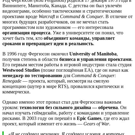
Род Фергюсон (Rod Fergusson) родился 17 декабря 1973 года в
Виннипеге, Манитоба, Канада. С детства он был увлечён
видеоиграми, особенно тактическими и стратегическими
проектами вроде
Warcraft
и
Command & Conquer
. В отличие от
многих будущих разработчиков, он не мечтал стать
программистом или художником — его интересовала
организация процесса
. Уже в университете он понял, что
хочет быть тем, кто
объединяет команды, управляет
сроками и превращает идеи в реальность
.
В 1996 году Фергюсон окончил
University of Manitoba
,
получив степень в области
бизнеса и управления проектами
.
Его первым местом работы в игровой индустрии стала студия
Westwood Studios
(позже поглощённая EA), где он начал как
менеджер по тестированию
для
Command & Conquer:
Renegade
— проекта, который, несмотря на смелую
концепцию (шутер в мире RTS), провалился критически и
коммерчески.
Однако именно этот провал стал для Фергюсона важным
уроком:
технология без сильного дизайна — обречена
. Он
начал изучать геймдизайн, работу с командами и управление
рисками. В 2003 году он перешёл в
Epic Games
, где его ждал
проект, который изменит его жизнь —
Gears of War
.
«Я не создавал механики. Я создавал условия, в которых