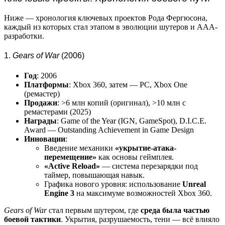
Ниже — хронология ключевых проектов Рода Фергюсона,
каждый из которых стал этапом в эволюции шутеров и AAA-
разработки.
1.
Gears of War
(2006)
Год
: 2006
Платформы
: Xbox 360, затем — PC, Xbox One
(ремастер)
Продажи
: >6 млн копий (оригинал), >10 млн с
ремастерами (2025)
Награды
: Game of the Year (IGN, GameSpot), D.I.C.E.
Award — Outstanding Achievement in Game Design
Инновации
:
Введение механики
«укрытие-атака-
перемещение»
как основы геймплея.
«Active Reload»
— система перезарядки под
таймер, повышающая навык.
Графика нового уровня: использование
Unreal
Engine 3
на максимуме возможностей Xbox 360.
Gears of War
стал первым шутером, где
среда была частью
боевой тактики
. Укрытия, разрушаемость, тени — всё влияло