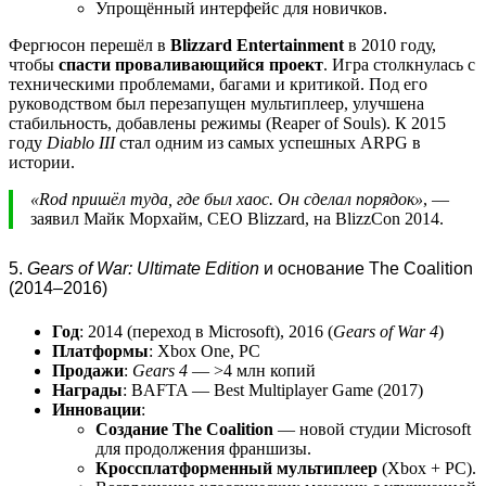
Упрощённый интерфейс для новичков.
Фергюсон перешёл в
Blizzard Entertainment
в 2010 году,
чтобы
спасти проваливающийся проект
. Игра столкнулась с
техническими проблемами, багами и критикой. Под его
руководством был перезапущен мультиплеер, улучшена
стабильность, добавлены режимы (Reaper of Souls). К 2015
году
Diablo III
стал одним из самых успешных ARPG в
истории.
«Rod пришёл туда, где был хаос. Он сделал порядок»
, —
заявил Майк Морхайм, CEO Blizzard, на BlizzCon 2014.
5.
Gears of War: Ultimate Edition
и основание The Coalition
(2014–2016)
Год
: 2014 (переход в Microsoft), 2016 (
Gears of War 4
)
Платформы
: Xbox One, PC
Продажи
:
Gears 4
— >4 млн копий
Награды
: BAFTA — Best Multiplayer Game (2017)
Инновации
:
Создание The Coalition
— новой студии Microsoft
для продолжения франшизы.
Кроссплатформенный мультиплеер
(Xbox + PC).