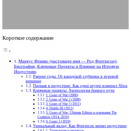
09.08.2025
АВТОР ANA_EDITOR
КОММЕНТАРИЕВ НЕТ
Короткое содержание
Маркус Феникс (настоящее имя — Род Фергюсон):
Биография, Ключевые Проекты и Влияние на Игровую
Индустрию
Ранние годы: От канадской глубинки к игровой
вершине
Прорыв в индустрии: Как один шутер изменил Xbox
Ключевые проекты: Хронология боевого пути
1. Gears of War (2006)
2. Gears of War 2 (2008)
3. Gears of War 3 (2011)
4. Diablo III (2012)
5. Gears of War: Ultimate Edition и основание The
Coalition (2014–2016)
6. Gears 5 (2019)
Уникальный вклад: Как Фергюсон менял индустрию
1. Технологии и процессы