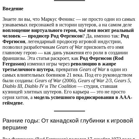
Введение
Знаете ли вы, что Маркус Феникс — не просто один из самых
узнаваемых персонажей в истории шутеров, а на самом деле
воплощение виртуального героя, чьё имя носит реальный
человек — продюсер Род Фергюсон
? Да, именно так:
Род
Фергюсон
, легендарный продюсер игровой индустрии,
позволил разработчикам
Gears of War
присвоить его имя
главному герою — как дань уважения его роли в создании
франшизы. Эта статья раскроет, как
Род Фергюсон (Rod
Fergusson)
изменил игры через
революцию в жанре
третьеличного шутера
, превратив
Gears of War
в один из
самых влиятельных боевиков 21 века. Под его руководством
были созданы:
Gears of War
(2006),
Gears of War 2/3
,
Gears 5
,
Diablo III
,
Diablo IV
и
The Coalition
— студия, ставшая
кузницей элитных шутеров. Его карьера — это не просто
серия хитов, а
модель успешного продюсирования в AAA-
геймдеве
.
Ранние годы: От канадской глубинки к игровой
вершине