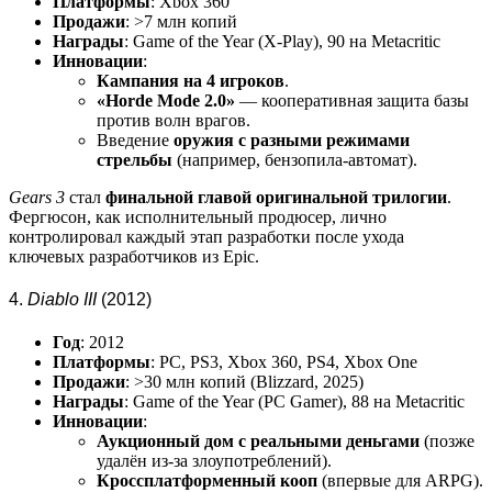
Платформы
: Xbox 360
Продажи
: >7 млн копий
Награды
: Game of the Year (X-Play), 90 на Metacritic
Инновации
:
Кампания на 4 игроков
.
«Horde Mode 2.0»
— кооперативная защита базы
против волн врагов.
Введение
оружия с разными режимами
стрельбы
(например, бензопила-автомат).
Gears 3
стал
финальной главой оригинальной трилогии
.
Фергюсон, как исполнительный продюсер, лично
контролировал каждый этап разработки после ухода
ключевых разработчиков из Epic.
4.
Diablo III
(2012)
Год
: 2012
Платформы
: PC, PS3, Xbox 360, PS4, Xbox One
Продажи
: >30 млн копий (Blizzard, 2025)
Награды
: Game of the Year (PC Gamer), 88 на Metacritic
Инновации
:
Аукционный дом с реальными деньгами
(позже
удалён из-за злоупотреблений).
Кроссплатформенный кооп
(впервые для ARPG).