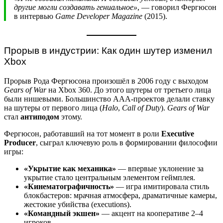
другие могли создавать гениальное»
, — говорил Фергюсон
в интервью
Game Developer Magazine
(2015).
Прорыв в индустрии: Как один шутер изменил
Xbox
Прорыв Рода Фергюсона произошёл в 2006 году с выходом
Gears of War
на Xbox 360. До этого шутеры от третьего лица
были нишевыми. Большинство AAA-проектов делали ставку
на шутеры от первого лица (
Halo
,
Call of Duty
).
Gears of War
стал
антиподом
этому.
Фергюсон, работавший на тот момент в роли
Executive
Producer
, сыграл ключевую роль в формировании философии
игры:
«Укрытие как механика»
— впервые уклонение за
укрытие стало центральным элементом геймплея.
«Кинематографичность»
— игра имитировала стиль
блокбастеров: мрачная атмосфера, драматичные камеры,
жестокие убийства (executions).
«Командный экшен»
— акцент на кооперативе 2–4
игроков.