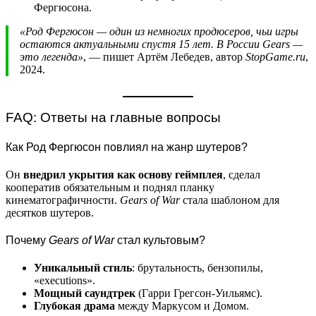
Фергюсона.
«Род Фергюсон — один из немногих продюсеров, чьи игры
остаются актуальными спустя 15 лет. В России Gears —
это легенда»
, — пишет Артём Лебедев, автор
StopGame.ru
,
2024.
FAQ: Ответы на главные вопросы
Как Род Фергюсон повлиял на жанр шутеров?
Он
внедрил укрытия как основу геймплея
, сделал
кооператив обязательным и поднял планку
кинематографичности.
Gears of War
стала шаблоном для
десятков шутеров.
Почему
Gears of War
стал культовым?
Уникальный стиль
: брутальность, бензопилы,
«executions».
Мощный саундтрек
(Гарри Грегсон-Уильямс).
Глубокая драма
между Маркусом и Домом.