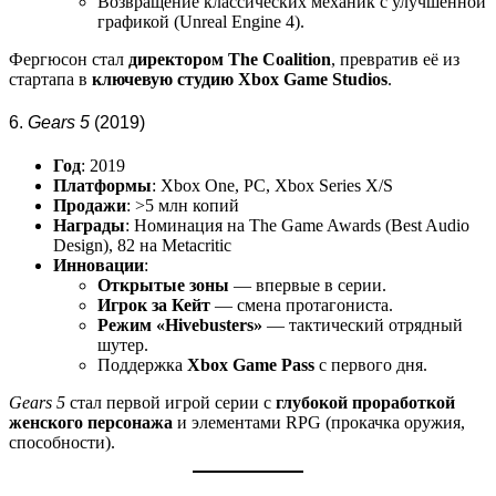
Возвращение классических механик с улучшенной
графикой (Unreal Engine 4).
Фергюсон стал
директором The Coalition
, превратив её из
стартапа в
ключевую студию Xbox Game Studios
.
6.
Gears 5
(2019)
Год
: 2019
Платформы
: Xbox One, PC, Xbox Series X/S
Продажи
: >5 млн копий
Награды
: Номинация на The Game Awards (Best Audio
Design), 82 на Metacritic
Инновации
:
Открытые зоны
— впервые в серии.
Игрок за Кейт
— смена протагониста.
Режим «Hivebusters»
— тактический отрядный
шутер.
Поддержка
Xbox Game Pass
с первого дня.
Gears 5
стал первой игрой серии с
глубокой проработкой
женского персонажа
и элементами RPG (прокачка оружия,
способности).