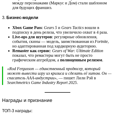
между персонажами (Маркус и Дом) стали шаблоном
для будущих франшиз.
3.
Бизнес-модели
Xbox Game Pass
:
Gears 5
и
Gears Tactics
вошли в
подписку в день релиза, что увеличило охват в 4 раза.
Live-ops для шутеров
: регулярные обновления,
события, скины — модель, заимствованная из
Fortnite
,
но адаптированная под хардкорную аудиторию.
Remaster как сервис
:
Gears of War: Ultimate Edition
показал, что ремастеры могут быть не просто
графическим апгрейдом, а
полноценным релизом
.
«Rod Fergusson — единственный продюсер, который
может вывести игру из кризиса и сделать её хитом. Он —
спасатель AAA-индустрии»
, — пишет Лили Рэй в
Searchmetrics Game Industry Report 2025
.
Награды и признание
ТОП-3 награды: