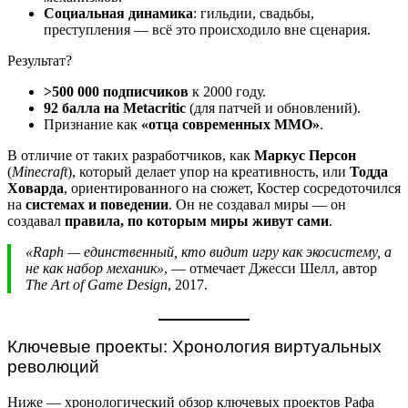
Социальная динамика
: гильдии, свадьбы,
преступления — всё это происходило вне сценария.
Результат?
>500 000 подписчиков
к 2000 году.
92 балла на Metacritic
(для патчей и обновлений).
Признание как
«отца современных MMO»
.
В отличие от таких разработчиков, как
Маркус Персон
(
Minecraft
), который делает упор на креативность, или
Тодда
Ховарда
, ориентированного на сюжет, Костер сосредоточился
на
системах и поведении
. Он не создавал миры — он
создавал
правила, по которым миры живут сами
.
«Raph — единственный, кто видит игру как экосистему, а
не как набор механик»
, — отмечает Джесси Шелл, автор
The Art of Game Design
, 2017.
Ключевые проекты: Хронология виртуальных
революций
Ниже — хронологический обзор ключевых проектов Рафа