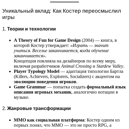
Уникальный вклад: Как Костер переосмыслил
игры
1.
Теории и технологии
A Theory of Fun for Game Design
(2004) — книга, в
которой Костер утверждает:
«Играть — значит
учиться. Веселье заканчивается, когда обучение
заканчивается»
.
Концепция повлияла на дизайнеров по всему миру,
включая разработчиков
Animal Crossing
и
Stardew Valley
.
Player Typology Model
— адаптация типологии Бартла
(Killers, Achievers, Explorers, Socializers) с акцентом на
эволюцию поведения игроков
.
Game Grammar
— попытка создать
формальный язык
описания игровых механик
, аналогично нотации в
музыке.
2.
Жанровые трансформации
MMO как социальная платформа
: Костер одним из
первых понял, что MMO — это не просто RPG, а