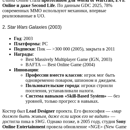
Ultima Online
стала
прототипом для World of Warcraft, EVE
Online и даже Second Life
. По данным GDC 2025, 78%
современных MMO используют механики, впервые
реализованные в UO.
2.
Star Wars Galaxies
(2003)
Год
: 2003
Платформы
: PC
Подписки
: Пик — >300 000 (2005), закрыта в 2011
Награды
:
Best Massively Multiplayer Game (IGN, 2003)
BAFTA — Best Online Game (2004)
Инновации
:
Профессии вместо классов
: игрок мог быть
одновременно поваром, шпионом и джедаем.
Пользовательские города
: игроки строили
поселения, устанавливали налоги.
Система навыков «Skill-Based System»
— без
уровней, только прогресс в навыках.
Костер был
Lead Designer
проекта. Его философия —
«мир
должен быть живым, даже если игрок его не видит»
—
достигла пика в
SWG
. Однако позже, в 2005 году, студия
Sony
Online Entertainment
провела обновление «NGE» (New Game