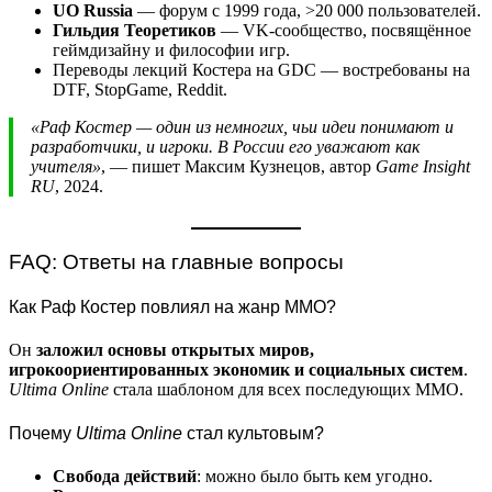
UO Russia
— форум с 1999 года, >20 000 пользователей.
Гильдия Теоретиков
— VK-сообщество, посвящённое
геймдизайну и философии игр.
Переводы лекций Костера на GDC — востребованы на
DTF, StopGame, Reddit.
«Раф Костер — один из немногих, чьи идеи понимают и
разработчики, и игроки. В России его уважают как
учителя»
, — пишет Максим Кузнецов, автор
Game Insight
RU
, 2024.
FAQ: Ответы на главные вопросы
Как Раф Костер повлиял на жанр MMO?
Он
заложил основы открытых миров,
игрокоориентированных экономик и социальных систем
.
Ultima Online
стала шаблоном для всех последующих MMO.
Почему
Ultima Online
стал культовым?
Свобода действий
: можно было быть кем угодно.