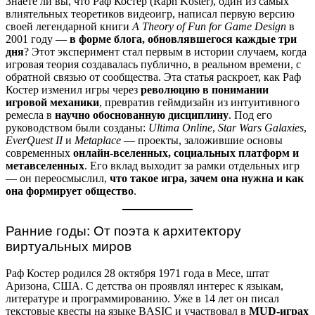
Знаете ли вы, что Раф Костер (Raph Koster), один из самых
влиятельных теоретиков видеоигр, написал первую версию
своей легендарной книги
A Theory of Fun for Game Design
в
2001 году —
в форме блога, обновлявшегося каждые три
дня
? Этот эксперимент стал первым в истории случаем, когда
игровая теория создавалась публично, в реальном времени, с
обратной связью от сообщества. Эта статья раскроет, как Раф
Костер изменил игры через
революцию в понимании
игровой механики
, превратив геймдизайн из интуитивного
ремесла в
научно обоснованную дисциплину
. Под его
руководством были созданы:
Ultima Online
,
Star Wars Galaxies
,
EverQuest II
и
Metaplace
— проекты, заложившие основы
современных
онлайн-вселенных, социальных платформ и
метавселенных
. Его вклад выходит за рамки отдельных игр
— он переосмыслил,
что такое игра, зачем она нужна и как
она формирует общество
.
Ранние годы: От поэта к архитектору
виртуальных миров
Раф Костер родился 28 октября 1971 года в Месе, штат
Аризона, США. С детства он проявлял интерес к языкам,
литературе и программированию. Уже в 14 лет он писал
текстовые квесты на языке BASIC и участвовал в
MUD-играх