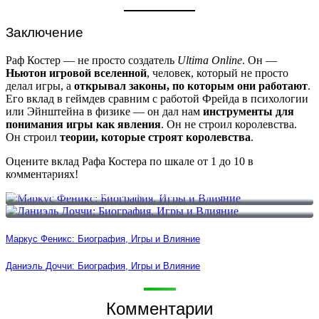
Заключение
Раф Костер — не просто создатель
Ultima Online
. Он —
Ньютон игровой вселенной
, человек, который не просто
делал игры, а
открывал законы, по которым они работают
.
Его вклад в геймдев сравним с работой Фрейда в психологии
или Эйнштейна в физике — он дал нам
инструменты для
понимания игры как явления
. Он не строил королевства.
Он строил
теории, которые строят королевства
.
Оцените вклад Рафа Костера по шкале от 1 до 10 в
комментариях!
Маркус Феникс: Биография, Игры и Влияние
Даниэль Доччи: Биография, Игры и Влияние
Маркус Феникс: Биография, Игры и Влияние
Даниэль Доччи: Биография, Игры и Влияние
Комментарии