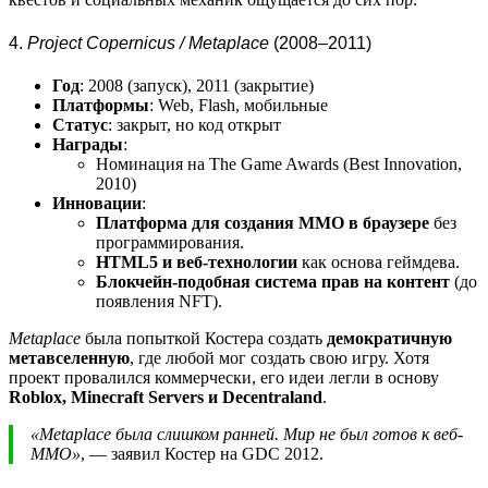
4.
Project Copernicus / Metaplace
(2008–2011)
Год
: 2008 (запуск), 2011 (закрытие)
Платформы
: Web, Flash, мобильные
Статус
: закрыт, но код открыт
Награды
:
Номинация на The Game Awards (Best Innovation,
2010)
Инновации
:
Платформа для создания MMO в браузере
без
программирования.
HTML5 и веб-технологии
как основа геймдева.
Блокчейн-подобная система прав на контент
(до
появления NFT).
Metaplace
была попыткой Костера создать
демократичную
метавселенную
, где любой мог создать свою игру. Хотя
проект провалился коммерчески, его идеи легли в основу
Roblox, Minecraft Servers и Decentraland
.
«Metaplace была слишком ранней. Мир не был готов к веб-
ММО»
, — заявил Костер на GDC 2012.