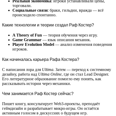
Реальная экономика
: игроки устанавливали цены,
торговали.
Социальные связи
: браки, гильдии, вражда — всё
происходило спонтанно.
Какие технологии и теории создал Раф Костер?
A Theory of Fun
— теория обучения через игру.
Game Grammar
— язык описания механик.
Player Evolution Model
— анализ изменения поведения
игроков.
Как начиналась карьера Рафа Костера?
С написания лора для
Ultima
. Затем — переход к системному
дизайну, работа над
Ultima Online
, где он стал Lead Designer.
Его литературное образование помогло ему понять, как
рассказывать истории через механики.
Чем занимается Раф Костер сейчас?
Пишет книгу, консультирует Web3-проекты, преподаёт
геймдизайн и разрабатывает микро-игры. Он остаётся
активным голосом в дискуссиях о будущем игр.