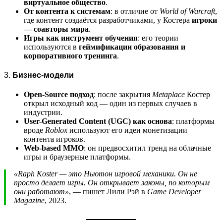
виртуальное общество
.
От контента к системам
: в отличие от
World of Warcraft
,
где контент создаётся разработчиками, у Костера
игроки
— соавторы мира
.
Игры как инструмент обучения
: его теории
используются в
геймификации образования и
корпоративного тренинга
.
3.
Бизнес-модели
Open-Source подход
: после закрытия
Metaplace
Костер
открыл исходный код — один из первых случаев в
индустрии.
User-Generated Content (UGC) как основа
: платформы
вроде
Roblox
используют его идеи монетизации
контента игроков.
Web-based MMO
: он предвосхитил тренд на облачные
игры и браузерные платформы.
«Raph Koster — это Ньютон игровой механики. Он не
просто делает игры. Он открывает законы, по которым
они работают»
, — пишет Лили Рэй в
Game Developer
Magazine
, 2023.