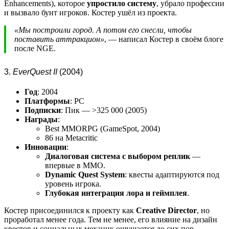
Enhancements), которое
упростило систему
, убрало профессии
и вызвало бунт игроков. Костер ушёл из проекта.
«Мы построили город. А потом его снесли, чтобы
поставить аттракцион»
, — написал Костер в своём блоге
после NGE.
3.
EverQuest II
(2004)
Год
: 2004
Платформы
: PC
Подписки
: Пик — >325 000 (2005)
Награды
:
Best MMORPG (GameSpot, 2004)
86 на Metacritic
Инновации
:
Диалоговая система с выбором реплик
—
впервые в MMO.
Dynamic Quest System
: квесты адаптируются под
уровень игрока.
Глубокая интеграция лора и геймплея
.
Костер присоединился к проекту как
Creative Director
, но
проработал менее года. Тем не менее, его влияние на дизайн
квестов и социальных механик ощущается до сих пор.