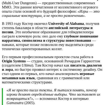
(Multi-User Dungeons) — предшественниках современных
MMO. Эти ранние впечатления от коллективного игрового
опыта стали основой его будущей философии:
«Игры — это
социальные конструкции, а не просто развлечения»
.
В 1993 году Костер окончил
University of Alabama
, получив
степень бакалавра в области
английской литературы и
поэзии
. Это необычное образование для геймдевелопера
сыграло ключевую роль: оно дало ему
глубокое понимание
нарратива, символизма и структуры повествования
—
навыки, которые позже позволили ему выделяться среди
технически ориентированных коллег.
Его первым профессиональным проектом стала работа в
Origin Systems
— студии, основанной Ричардом Гарриоттом
(создателем
Ultima
). Там Костер начал как
писатель диалогов
и лора
, но быстро проявил интерес к системному дизайну. Он
стал одним из первых, кто начал анализировать
игровые
механики как язык
, сравнивая их с грамматикой или
математическими структурами.
«Я не просто писал тексты. Я пытался понять, почему
игроки делают определённые выборы. Что заставляет их
возвращаться?»
, — вспоминал Костер в интервью
Gamasutra
(2005).