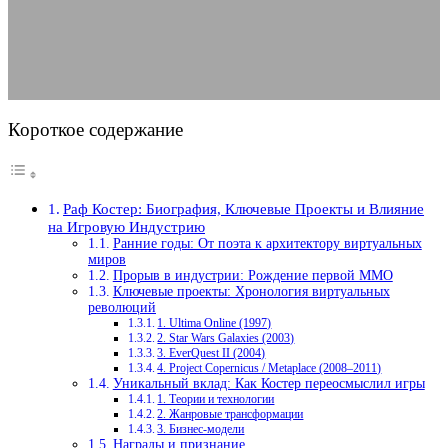
09.08.2025
АВТОР ANA_EDITOR
КОММЕНТАРИЕВ НЕТ
Короткое содержание
Раф Костер: Биография, Ключевые Проекты и Влияние
на Игровую Индустрию
Ранние годы: От поэта к архитектору виртуальных
миров
Прорыв в индустрии: Рождение первой MMO
Ключевые проекты: Хронология виртуальных
революций
1. Ultima Online (1997)
2. Star Wars Galaxies (2003)
3. EverQuest II (2004)
4. Project Copernicus / Metaplace (2008–2011)
Уникальный вклад: Как Костер переосмыслил игры
1. Теории и технологии
2. Жанровые трансформации
3. Бизнес-модели
Награды и признание