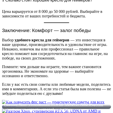
❓ Сколько стоит хорошее кресло для геймеров?
Цена варьируется от 8 000 до 50 000 рублей. Выбирайте в
зависимости от ваших потребностей и бюджета.
Заключение: Комфорт — залог победы
Выбор
удобного кресла для геймеров
— это инвестиция в
ваше здоровье, производительность и удовольствие от игры.
Неважно, новичок вы или профессионал — правильное
кресло поможет вам сосредоточиться на главном: на игре, на
победе, на своих достижениях.
Помните: чем дольше вы играете, тем важнее становится
эргономика. Не экономьте на здоровье — выбирайте
осознанно и ответственно.
Если у вас есть свои советы или любимые модели, поделитесь
ими в комментариях. А если эта статья была вам полезна — не
забудьте поделиться ею с друзьями!
Как повысить фпс раст — практические советы для всех
игроков
Разгром Xbox, суперверсии RTX 50, UDNA от AMD и другие
шокирующие новости игровой индустрии