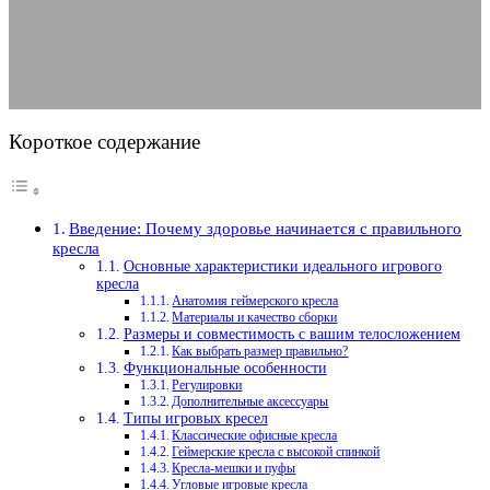
30.06.2025
АВТОР ANA_EDITOR
КОММЕНТАРИЕВ НЕТ
Короткое содержание
Введение: Почему здоровье начинается с правильного
кресла
Основные характеристики идеального игрового
кресла
Анатомия геймерского кресла
Материалы и качество сборки
Размеры и совместимость с вашим телосложением
Как выбрать размер правильно?
Функциональные особенности
Регулировки
Дополнительные аксессуары
Типы игровых кресел
Классические офисные кресла
Геймерские кресла с высокой спинкой
Кресла-мешки и пуфы
Угловые игровые кресла