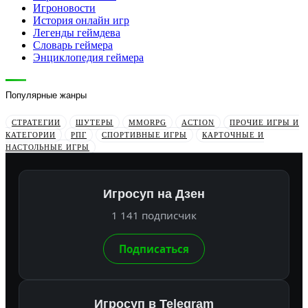
Игроновости
История онлайн игр
Легенды геймдева
Словарь геймера
Энциклопедия геймера
Популярные жанры
СТРАТЕГИИ
ШУТЕРЫ
MMORPG
ACTION
ПРОЧИЕ ИГРЫ И
КАТЕГОРИИ
РПГ
СПОРТИВНЫЕ ИГРЫ
КАРТОЧНЫЕ И
НАСТОЛЬНЫЕ ИГРЫ
Игросуп на Дзен
1 141 подписчик
Подписаться
Игросуп в Telegram