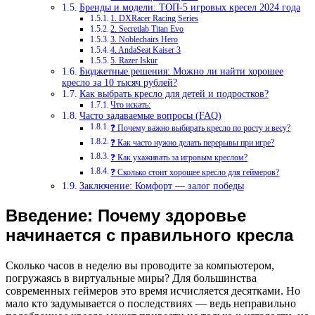
Бренды и модели: ТОП-5 игровых кресел 2024 года
1. DXRacer Racing Series
2. Secretlab Titan Evo
3. Noblechairs Hero
4. AndaSeat Kaiser 3
5. Razer Iskur
Бюджетные решения: Можно ли найти хорошее
кресло за 10 тысяч рублей?
Как выбрать кресло для детей и подростков?
Что искать:
Часто задаваемые вопросы (FAQ)
❓ Почему важно выбирать кресло по росту и весу?
❓ Как часто нужно делать перерывы при игре?
❓ Как ухаживать за игровым креслом?
❓ Сколько стоит хорошее кресло для геймеров?
Заключение: Комфорт — залог победы
Введение: Почему здоровье
начинается с правильного кресла
Сколько часов в неделю вы проводите за компьютером,
погружаясь в виртуальные миры? Для большинства
современных геймеров это время исчисляется десятками. Но
мало кто задумывается о последствиях — ведь неправильно