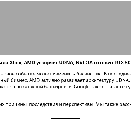
 50, UDNA от AMD и другие шокиру
ила Xbox, AMD ускоряет UDNA, NVIDIA готовит RTX 50
 новое событие может изменить баланс сил. В последн
йный бизнес, AMD активно развивает архитектуру UDNA,
слухов о возможной блокировке. Google также пытается у
 их причины, последствия и перспективы. Мы также расс