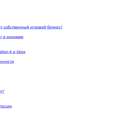
ает собственный игровой бизнес?
т и экономия
tion 6 и Xbox
енности
ит?
России