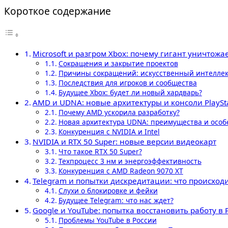
Короткое содержание
Microsoft и разгром Xbox: почему гигант уничтож
Сокращения и закрытие проектов
Причины сокращений: искусственный интеллек
Последствия для игроков и сообщества
Будущее Xbox: будет ли новый хардварь?
AMD и UDNA: новые архитектуры и консоли PlaySta
Почему AMD ускорила разработку?
Новая архитектура UDNA: преимущества и особ
Конкуренция с NVIDIA и Intel
NVIDIA и RTX 50 Super: новые версии видеокарт
Что такое RTX 50 Super?
Техпроцесс 3 нм и энергоэффективность
Конкуренция с AMD Radeon 9070 XT
Telegram и попытки дискредитации: что происход
Слухи о блокировке и фейки
Будущее Telegram: что нас ждет?
Google и YouTube: попытка восстановить работу в 
Проблемы YouTube в России