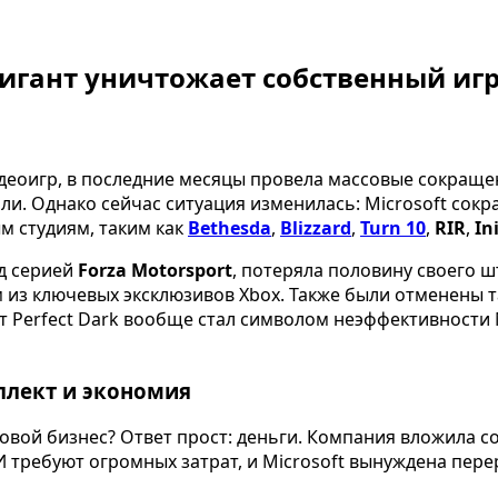
 гигант уничтожает собственный иг
видеоигр, в последние месяцы провела массовые сокращ
али. Однако сейчас ситуация изменилась: Microsoft сокр
м студиям, таким как
Bethesda
,
Blizzard
,
Turn 10
,
RIR
,
In
ад серией
Forza Motorsport
, потеряла половину своего 
м из ключевых эксклюзивов Xbox. Также были отменены т
кт Perfect Dark вообще стал символом неэффективности M
ллект и экономия
овой бизнес? Ответ прост: деньги. Компания вложила с
И требуют огромных затрат, и Microsoft вынуждена пер