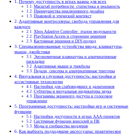
Почему доступность в играх важна для всех
Масштаб потребности: статистика и реальность
Преимущества инклюзивного дизайна
Правовой и этический контекст
Адаптивные контроллеры: свобода управления для
каждого
Xbox Adaptive Controller: эталон модульности
PlayStation Access и сторонние решения
Кастомные решения и DIY-подход
Специализированные устройства ввода: клавиатуры,
мыши, джойстики
Эргономичные клавиатуры и альтернативные
раскладки
Адаптивные мыши и трекболы
Педали, сенсоры и альтернативные триггеры
Визуальная и слуховая доступность: настройки и
ассистивные технологии
Настройки для слабовидящих и дальтоников
Субтитры и визуальные индикаторы звука
Программы экранного доступа и голосовое
управление
Программная доступность: настройки игр и системные
функции
Настройки доступности в играх AAA-проектов
Системные функции консолей и ПК
Моды и сообщества моддеров
Как выбрать подходящие аксессуары: практическое