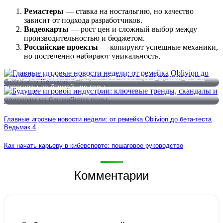
Ремастеры
— ставка на ностальгию, но качество
зависит от подхода разработчиков.
Видеокарты
— рост цен и сложный выбор между
производительностью и бюджетом.
Российские проекты
— копируют успешные механики,
но постепенно набирают уникальность.
Главные игровые новости недели: от ремейка Oblivion до
бета-теста Ведьмак 4
Будущее игровой индустрии: ключевые тренды, скандалы и
прогнозы на ближайшие годы
Главные игровые новости недели: от ремейка Oblivion до бета-теста
Ведьмак 4
Как начать карьеру в киберспорте: пошаговое руководство
Комментарии