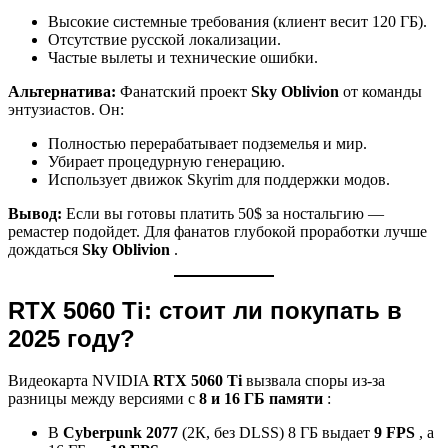
Высокие системные требования (клиент весит 120 ГБ).
Отсутствие русской локализации.
Частые вылеты и технические ошибки.
Альтернатива:
Фанатский проект
Sky Oblivion
от команды
энтузиастов. Он:
Полностью перерабатывает подземелья и мир.
Убирает процедурную генерацию.
Использует движок Skyrim для поддержки модов.
Вывод:
Если вы готовы платить 50$ за ностальгию —
ремастер подойдет. Для фанатов глубокой проработки лучше
дождаться
Sky Oblivion
.
RTX 5060 Ti: стоит ли покупать в
2025 году?
Видеокарта NVIDIA
RTX 5060 Ti
вызвала споры из-за
разницы между версиями с
8 и 16 ГБ памяти
:
В
Cyberpunk 2077
(2К, без DLSS) 8 ГБ выдает
9 FPS
, а