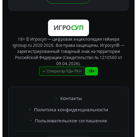
ИГРО
СУП
18+ © Игросуп — цифровая энциклопедия геймера
igrosup.ru 2020-2026. Все права защищены.
Игросуп® —
зарегистрированный товарный знак на территории
Российской Федерации (Свидетельство № 1210560 от
09.04.2026).
✓ Оператор ПДн РКН
18+
Контакты
Политика конфиденциальности
Пользовательское соглашение