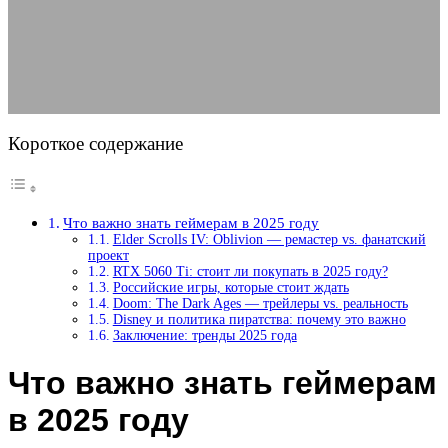
геймерам в 2025 году
23.04.2025
АВТОР KOSKODAV
КОММЕНТАРИЕВ НЕТ
Короткое содержание
Что важно знать геймерам в 2025 году
Elder Scrolls IV: Oblivion — ремастер vs. фанатский
проект
RTX 5060 Ti: стоит ли покупать в 2025 году?
Российские игры, которые стоит ждать
Doom: The Dark Ages — трейлеры vs. реальность
Disney и политика пиратства: почему это важно
Заключение: тренды 2025 года
Что важно знать геймерам
в 2025 году