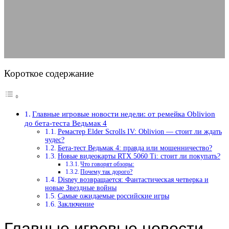
бета-теста Ведьмак 4
22.04.2025
АВТОР KOSKODAV
КОММЕНТАРИЕВ НЕТ
Короткое содержание
Главные игровые новости недели: от ремейка Oblivion
до бета-теста Ведьмак 4
Ремастер Elder Scrolls IV: Oblivion — стоит ли ждать
чудес?
Бета-тест Ведьмак 4: правда или мошенничество?
Новые видеокарты RTX 5060 Ti: стоит ли покупать?
Что говорят обзоры:
Почему так дорого?
Disney возвращается: Фантастическая четверка и
новые Звездные войны
Самые ожидаемые российские игры
Заключение
Главные игровые новости