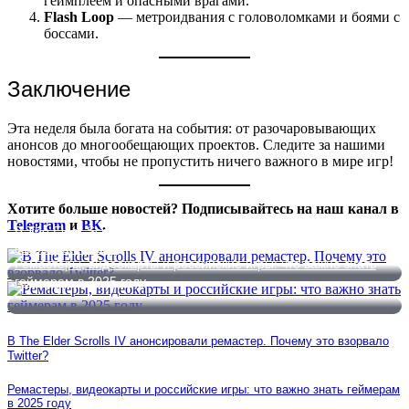
геймплеем и опасными врагами.
Flash Loop
— метроидвания с головоломками и боями с
боссами.
Заключение
Эта неделя была богата на события: от разочаровывающих
анонсов до многообещающих проектов. Следите за нашими
новостями, чтобы не пропустить ничего важного в мире игр!
Хотите больше новостей? Подписывайтесь на наш канал в
Telegram
и
ВК
.
В The Elder Scrolls IV анонсировали ремастер. Почему это
взорвало Twitter?
Ремастеры, видеокарты и российские игры: что важно знать
геймерам в 2025 году
В The Elder Scrolls IV анонсировали ремастер. Почему это взорвало
Twitter?
Ремастеры, видеокарты и российские игры: что важно знать геймерам
в 2025 году